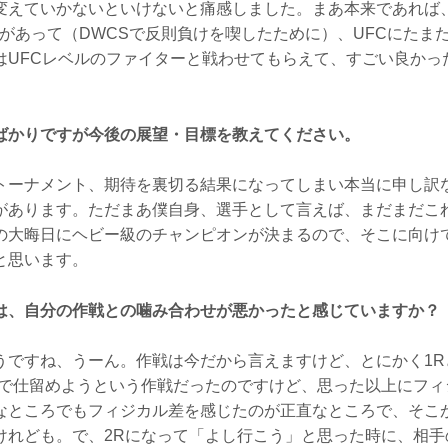
えていかないといけないと痛感しました。まあ本来であれば、4
れがあって（DWCSで反則負けを喫したために）、UFCにたま
はUFCレベルのファイターと戦わせてもらえて、すごい良かっ
ばかりですが今後の展望・目標を教えてください。
ーナメント、期待を裏切る結果になってしまい本当に申し訳
があります。ただまあ僕自身、選手として言えば、まだまだこ
の大晦日にヘビー級のチャンピオンが決まるので、そこに向け
と思います。
は、自分の作戦との噛み合わせが悪かったと感じていますか？
ですね、うーん。作戦は今だから言えますけど、とにかく1R
Rで仕留めようという作戦だったのですけど、思った以上にフィ
なところでもフィジカル差を感じたのが正直なところで、そこ
けれども。で、2Rになって「よし行こう」と思った時に、相手