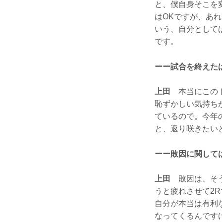
と、僕自身そこを変
はOKですが、あ
いう、自分として
です。
ーー試合を終えた
上田
本当にこのト
恥ずかしい気持ち
ているので。今年
と、返り咲きたい
ーー敗因に関して
上田
敗因は、そう
うと疲れさせて2
自分が本当は有利
なってくるんです