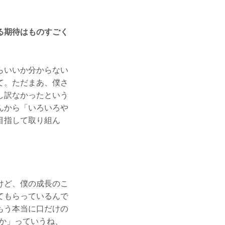
る期待はものすごく
らいいか分からない
て。ただまあ、僕さ
し訳なかったという
んから「いろいろや
目指して取り組ん
。
けど、僕の成長のこ
てもらっているんで
もう本当に口だけの
か」っていうね、