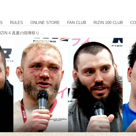
US
RULES
ONLINE STORE
FAN CLUB
RIZIN 100 CLUB
CO
ヘビー級トーナメント2025 2回戦 超RIZIN.4 真夏の喧嘩祭り 試合後インタビュー vol.4