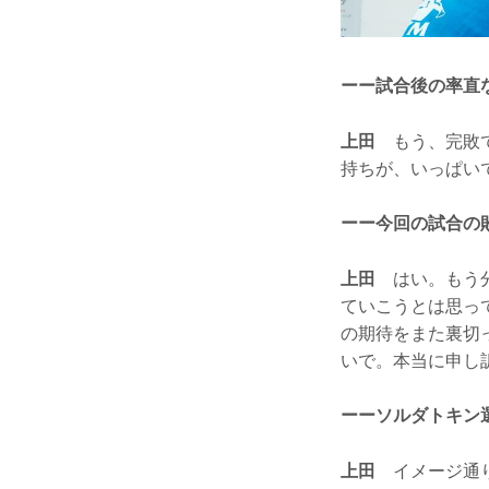
ーー試合後の率直
上田
もう、完敗で
持ちが、いっぱい
ーー今回の試合の
上田
はい。もう分
ていこうとは思っ
の期待をまた裏切
いで。本当に申し
ーーソルダトキン
上田
イメージ通り