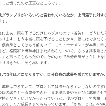
ょっと慌てたのが正直なところです。
級グランプリがいろいろと言われているなか、上田選手に対す
ます。
にまあ、頭を下げるだけじゃダメなので（苦笑）、どうした
あります。もう本当に頭を下げることしか今、僕にはできなく
、僕自身としてはもう前向いて、このトーナメントが本当に申
けど、格闘家上田幹雄はまだ終わらないので。さっき髙阪剛さ
よ」と言ってもらったので。そのなかで自分自身がさらに上を
返り咲きたい、そう思います。
ーして3年ほどになりますが、自分自身の成長を感じていますか
成長はできていて。プロとしては勝たなきゃいけないのです
今回の試合も一応成長できた、まあ試合をやるたびに成長させ
対勝たなきゃいけなかったっていうね。僕がプロとして失格、
たので。ただ成長させてもらっています。「ああ、これがMMA