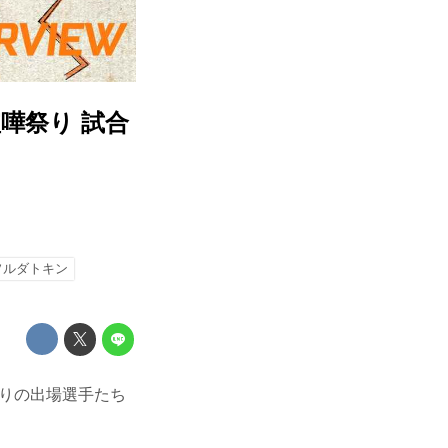
喧嘩祭り 試合
ソルダトキン
祭りの出場選手たち