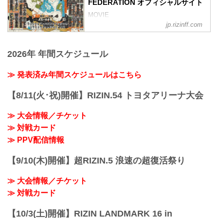
FEDERATION オフィシャルサイト
MOVIE
- YouTube
jp.rizinff.com
youtu.be
- YouTube
youtu.be
2026年 年間スケジュール
超RIZIN.4 真夏の喧嘩祭り 大会概要
開催日時
≫ 発表済み年間スケジュールはこちら
2025年7月27日（日）11:00開場／13:00開
始
【8/11(火･祝)開催】RIZIN.54 トヨタアリーナ大会
※喧嘩三番勝負は11:30開始予定
終了予定時間
≫ 大会情報／チケット
19:00〜20:00頃
※試合内容、イベント進行によって終了
≫ 対戦カード
予定時間が前後することがありますので
≫ PPV配信情報
ご了承ください。
会場
【9/10(木)開催】超RIZIN.5 浪速の超復活祭り
さいたまスーパーアリーナ
JR京浜東北線・JR上野東京ライン（宇都
≫ 大会情報／チケット
宮線・高崎線）「さいたま新都心」駅か
ら徒歩3分
≫ 対戦カード
JR...
【10/3(土)開催】RIZIN LANDMARK 16 in