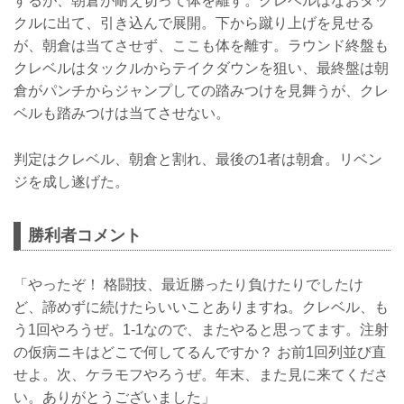
するが、朝倉が耐え切って体を離す。クレベルはなおタッ
クルに出て、引き込んで展開。下から蹴り上げを見せる
が、朝倉は当てさせず、ここも体を離す。ラウンド終盤も
クレベルはタックルからテイクダウンを狙い、最終盤は朝
倉がパンチからジャンプしての踏みつけを見舞うが、クレ
ベルも踏みつけは当てさせない。
判定はクレベル、朝倉と割れ、最後の1者は朝倉。リベン
ジを成し遂げた。
勝利者コメント
「やったぞ！ 格闘技、最近勝ったり負けたりでしたけ
ど、諦めずに続けたらいいことありますね。クレベル、も
う1回やろうぜ。1-1なので、またやると思ってます。注射
の仮病ニキはどこで何してるんですか？ お前1回列並び直
せよ。次、ケラモフやろうぜ。年末、また見に来てくださ
い。ありがとうございました」