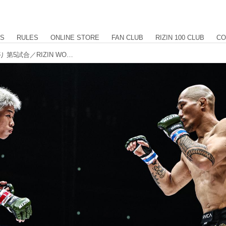
US
RULES
ONLINE STORE
FAN CLUB
RIZIN 100 CLUB
CO
【試合結果】超RIZIN.4 真夏の喧嘩祭り 第5試合／RIZIN WORLD GP 2025 フライ級トーナメント 1回戦 神龍誠 vs. 山本アーセン