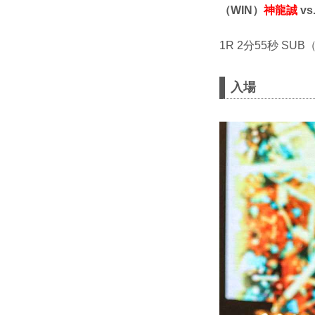
（WIN）
神龍誠
vs
1R 2分55秒 S
入場