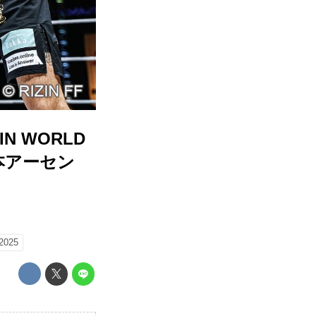
N WORLD
山本アーセン
025