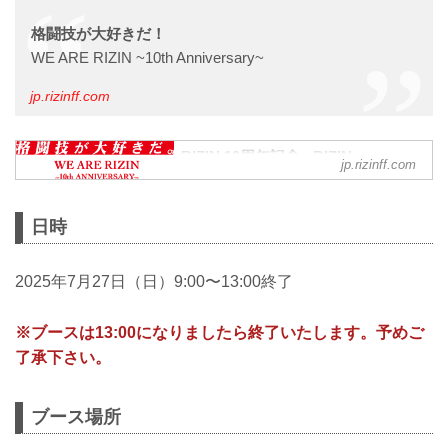
格闘技が⼤好きだ！
WE ARE RIZIN ~10th Anniversary~
jp.rizinff.com
RIZIN 10周年記念 - RIZIN
jp.rizinff.com
FIGHTING FEDERATION オフィシ
ャルサイト
2015年年末の旗揚げ興行から数えて、
日時
2024年で10回目の大晦日大会を迎えられ
た事を大変嬉しく思うと共に、ここまで
共に日本の格闘技界に再び熱狂を創り出
2025年7月27日（日）9:00〜13:00終了
す為に命懸けで闘ってくれた誇り高き選
手達とその闘う選手達の背中を常に推し
※ブースは13:00になりましたら終了いたします。予めご
続け、支え続けてくれた熱き魂を持つフ
ァンの皆様にこの場を借りて心から感謝
了承下さい。
を伝えたいです。本当にここまでありが
とうございます！
ブース場所