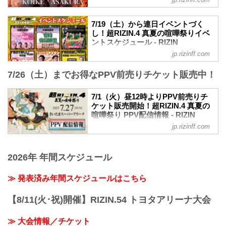
試合順
試合順
2025年7月27日（日）11:00開場／13:00開
実施の有無一覧
第15試合／クレベル・コイケ vs. 朝倉未
始
項目 実...
来
※喧嘩三番勝負は11:30開始予定
7/19（土）から連日イベントづく
RIZIN MMAルール：5分 3R（66.0kg）
終了予定時間
し！超RIZIN.4 真夏の喧嘩祭りイベ
クレベル・コイケ vs. 朝倉未来
19:00〜20:00頃
ントスケジュール - RIZIN
第14試合／パトリッキー・ピットブル
※試合内容、イベント進行によって終了
FIGHTING FEDERATION オフィシ
jp.rizinff.com
vs. 野村駿太
ャルサイト
予定時間が前後することがありますので
RIZIN MMAルール：5分 3R（71.0kg）
ご了承ください。
7/26（土）までお得なPPV前売りチケット販売中！
7月19日（土）から超RIZIN.4 真夏の喧嘩
パトリッキー・ピットブル vs. 野村駿太
会場
祭りが開催される7月27日（日）までの期
第13試合／金原正徳 vs. YA-MAN
さいたまスーパーアリーナ
間に実施される、RIZINのイベントスケジ
7/1（火）昼12時よりPPV前売りチ
RIZIN MMAルール：5分 3R（66.0kg）
JR京浜東北線・JR上野東京ライン（宇都
ュールをまとめたぞ！
ケット販売開始！超RIZIN.4 真夏の
金原正徳 vs. YA-MAN
宮線・高崎線）「さいたま新都心」駅か
今からでも参加可能なイベントも多数あ
喧嘩祭り PPV配信情報 - RIZIN
第12試合／秋元強真 vs. 赤田功輝
ら徒歩3分
るので、各イベントの詳細をご確認の
FIGHTING FEDERATION オフィシ
RIZIN MMAルール...
jp.rizinff.com
JR...
上、奮って参加しよう！
ャルサイト
超RIZIN.4 真夏の喧嘩祭り イベントスケ
超RIZIN.4 真夏の喧嘩祭りのPPV配信チ
ジュール
ケットが、7月1日（火）12時よりRIZIN
2026年 年間スケジュール
イベントスケジュール（日付ごと）
100 CLUB、ABEMA、U-NEXT、RIZIN
日付 時間・場所 内容 連日開催① 連日開
LIVEにて販売がスタートしたぞ！（※ス
≫ 発表済み年間スケジュールはこちら
催② 連日開催③
カパー！は※7/10（木）販売開始）
7/19（土） 13:00~
お得なPPV前売りチケットは、大会前日
＠都内某所 RIZIN Girls Fan Meeting 全国
【8/11(火･祝)開催】RIZIN.54 トヨタアリーナ大会
の7月26日（土）23:59まで販売！
のタ...
会場に来られない方、また会場にも行く
≫ 大会情報／チケット
が実況・解説ありで試合を見たい方は是