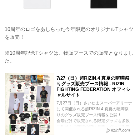
10周年のロゴをあしらった今年限定のオリジナルTシャツ
を販売！
※10周年記念Tシャツは、物販ブースでの販売となりまし
た。
7/27（日）超RIZIN.4 真夏の喧嘩祭
りグッズ販売ブース情報 - RIZIN
FIGHTING FEDERATION オフィシ
ャルサイト
7月27日（日）さいたまスーパーアリーナ
にて開催される超RIZIN.4 真夏の喧嘩祭
りのグッズ販売ブース情報を公開！
会場だけで販売される限定グッズも多数
ご用意！ご来場の際は是非、グッズ販売
jp.rizinff.com
ブースへ立ち寄ろう！
販売日時