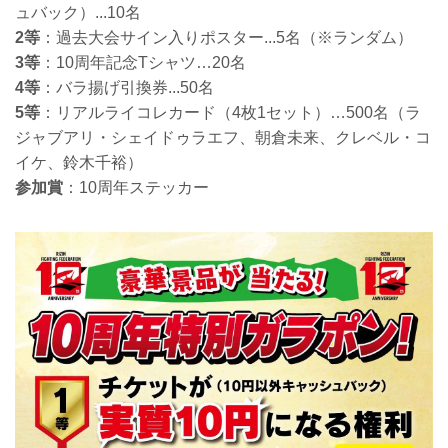
ュバック）...10名
2等
：過去大会サイン入りポスター...5名（※ランダム）
3等
：10周年記念Tシャツ…20名
4等
：バラ揚げ引換券...50名
5等
：リアルライコレカード（4枚1セット）…500名（ラ
ジャブアリ・シェイドゥラエフ、朝倉未来、クレベル・コ
イケ、鈴木千裕）
参加賞
：10周年ステッカー