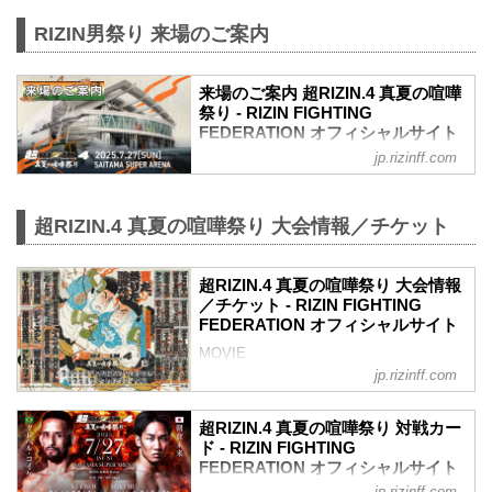
2025年7月27日（日）9:00〜
RIZIN男祭り 来場のご案内
※チケットがなくてもご購入いただけま
す。
ブース場所
来場のご案内 超RIZIN.4 真夏の喧嘩
さいたまスーパーアリーナ 場外特設テン
祭り - RIZIN FIGHTING
ト（会場外）・場内Aゲート付近
FEDERATION オフィシャルサイト
グッズ販売ブース 概要
jp.rizinff.com
7月27日（日）さいたまスーパーアリーナ
新作アイテムが続々登場！ポスターやTシ
にて開催される「超RIZIN.4 真夏の喧嘩
ャツ、マフラータオルをはじめとした大
祭り」の大会当日の会場について、現時
会限定デザイ...
超RIZIN.4 真夏の喧嘩祭り 大会情報／チケット
点で決定している内容についてご案内い
たします。
さいたまスーパーアリーナ 会場案内図
超RIZIN.4 真夏の喧嘩祭り 大会情報
さいたまスーパーアリーナ 会場案内図
／チケット - RIZIN FIGHTING
会場内に関しては以下をご確認ください
FEDERATION オフィシャルサイト
ませ。
さいたまスーパーアリーナ
MOVIE
さいたまスーパーアリーナ
- YouTube
jp.rizinff.com
さいたまスーパーアリーナのサイトで
youtu.be
す。
- YouTube
超RIZIN.4 真夏の喧嘩祭り 対戦カー
www.saitama-arena.co.jp
youtu.be
ド - RIZIN FIGHTING
タイムスケジュール一覧
超RIZIN.4 真夏の喧嘩祭り 大会概要
FEDERATION オフィシャルサイト
※準備中
開催日時
jp.rizinff.com