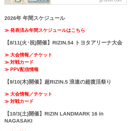
jp.rizinff.com
女子スーパーアトム級タイトルマッチ／
ャルサイト
会場
伊澤星花 vs. シン・ユジン
さいたまスーパーアリーナ
超RIZIN.4 真夏の喧嘩祭りのPPV配信チ
女子スーパーアトム級タイトルマッチ
JR京浜東北線・JR上野東京ライン（宇都
ケットが、7月1日（火）12時よりRIZIN
2026年 年間スケジュール
RIZIN MMAルール：5分 3R（49.0kg）
宮線・高崎線）「さいたま新都心」駅か
100 CLUB、ABEMA、U-NEXT、RIZIN
伊澤星花 vs. シン・ユジン
ら徒歩3分
LIVEにて販売がスタートしたぞ！（※ス
≫ 発表済み年間スケジュールはこちら
金原正徳 vs....
JR...
カパー！は※7/10（木）販売開始）
お得なPPV前売りチケットは、大会前日
【8/11(火･祝)開催】RIZIN.54 トヨタアリーナ大会
の7月26日（土）23:59まで販売！
会場に来られない方、また会場にも行く
≫ 大会情報／チケット
が実況・解説ありで試合を見たい方は是
非、お好きな配信サービスで超RIZIN.4
≫ 対戦カード
真夏の喧嘩祭りを全試合リアルタイムで
≫ PPV配信情報
視聴しよう！
PPV販売スケジュール一...
【9/10(木)開催】超RIZIN.5 浪速の超復活祭り
≫ 大会情報／チケット
≫ 対戦カード
【10/3(土)開催】RIZIN LANDMARK 16 in
NAGASAKI