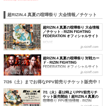
超RIZIN.4 真夏の喧嘩祭り 大会情報／チケット
超RIZIN.4 真夏の喧嘩祭り 大会情報
／チケット - RIZIN FIGHTING
FEDERATION オフィシャルサイト
MOVIE
- YouTube
jp.rizinff.com
youtu.be
- YouTube
超RIZIN.4 真夏の喧嘩祭り 対戦カー
youtu.be
ド - RIZIN FIGHTING
超RIZIN.4 真夏の喧嘩祭り 大会概要
FEDERATION オフィシャルサイト
開催日時
jp.rizinff.com
クレベル・コイケ vs. 朝倉未来
2025年7月27日（日）11:00開場／13:00開
RIZIN MMAルール：5分 3R（66.0kg）
始
7/26（土）までお得なPPV前売りチケット販売中！
クレベル・コイケ vs. 朝倉未来
※喧嘩三番勝負は11:30開始予定
バンタム級タイトルマッチ／井上直樹 vs.
終了予定時間
福田龍彌
19:00〜20:00頃
7/1（火）昼12時よりPPV前売りチ
バンタム級タイトルマッチ
※試合内容、イベント進行によって終了
ケット販売開始！超RIZIN.4 真夏の
RIZIN MMAルール：5分 3R（61.0kg）
予定時間が前後することがありますので
喧嘩祭り PPV配信情報 - RIZIN
井上直樹 vs. 福田龍彌
FIGHTING FEDERATION オフィシ
ご了承ください。