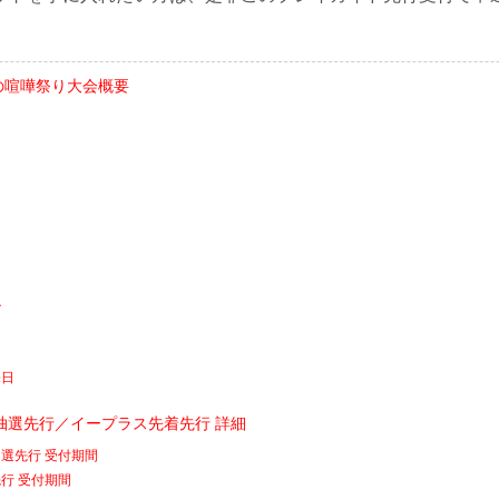
真夏の喧嘩祭り大会概要
ル
売日
抽選先行／イープラス先着先行 詳細
選先行 受付期間
行 受付期間