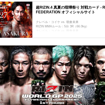
超RIZIN.4 真夏の喧嘩祭り 対戦カード - RIZ
FEDERATION オフィシャルサイト
クレベル・コイケ vs. 朝倉未来
RIZIN MMAルール：5分 3R（66.0kg）
クレベル・コイケ vs. 朝倉未来
バンタム級タイトルマッチ／井上直樹 vs. 福田龍
バンタム級タイトルマッチ
RIZIN MMAルール：5分 3R（61.0kg）
井上直樹 vs. 福田龍彌
女子スーパーアトム級タイトルマッチ／伊澤星花 v
女子スーパーアトム級タイトルマッチ
RIZIN MMAルール：5分 3R（49.0kg）
伊澤星花 vs. シン・ユジン
金原正徳 vs....