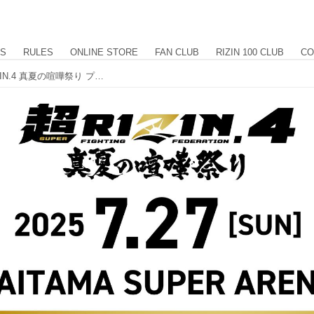
US
RULES
ONLINE STORE
FAN CLUB
RIZIN 100 CLUB
CO
〜6/28（土）23:59まで受付中！超RIZIN.4 真夏の喧嘩祭り プレイガイド先行受付