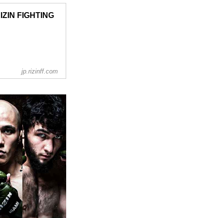
IN FIGHTING
jp.rizinff.com
彌
s. シン・ユジン