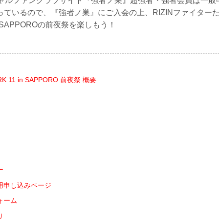
フィシャルファンクラブサイト『強者ノ巣』超強者・強者会員は一
ているので、『強者ノ巣』にご入会の上、RIZINファイターたち
 in SAPPOROの前夜祭を楽しもう！
RK 11 in SAPPORO 前夜祭 概要
ー
用申し込みページ
ォーム
り