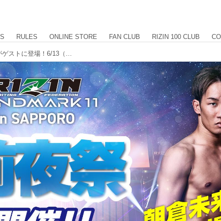
US
RULES
ONLINE STORE
FAN CLUB
RIZIN 100 CLUB
CO
【6/9更新】未来・野村・秋元・西谷がゲストに登場！6/13（金）開催決定！RIZIN LANDMARK 11 in SAPPORO 前夜祭