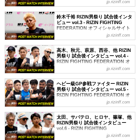
jp.rizinff.com
5月4日（日）東京ドームにて開催された
youtu.be
RIZIN男祭りの出場選手たちの試合後イン
クレベル・コイケ「私の気持ちはまだチ
タビューを公開！
ャンピオンだから、落ちない。また必ず
鈴木千裕 RIZIN男祭り 試合後インタ
YouTubeで見る
ビュー vol.3 - RIZIN FIGHTING
戻ります」
- YouTube
FEDERATION オフィシャルサイト
ーー試合後の率直な感想をお聞かせいた
youtu.be
だけますか。
jp.rizinff.com
5月4日（日）東京ドームにて開催された
朝倉未来「ここから新しいショーのはじ
クレベル さみしい、恥ずかしい、悲し
RIZIN男祭りの出場選手たちの試合後イン
まり」
い……全部それな。
タビューを公開！
高木、秋元、萩原、西谷、他 RIZIN
ーー試合後の率直な感想をお聞かせいた
ーー対戦相手と実際に戦った印象を教え
YouTubeで見る
男祭り 試合後インタビュー vol.4 -
だけますか。
てください。
- YouTube
RIZIN FIGHTING FEDERATION オ
朝倉 とにかくまあ、泥臭くても絶対勝つ
クレベル インプレッションは最初から同
youtu.be
フィシャルサイト
って決めてたので一旦ホッととしている
jp.rizinff.com
じ。フィジカル強い、最初に強いのがく
鈴木千裕「やることわかってるんで。今
かんじですね
5月4日（日）東京ドームにて開催された
る、いろいろそれは変...
日は負け、そういう日ですよ」
ーー試合中、入場も大きな歓声があがり
RIZIN男祭りの出場選手たちの試合後イン
ヘビー級GP参戦ファイター RIZIN
ーー試合後の率直な感想をお聞かせいた
ましたが、聞こえていましたか？また、
タビューを公開！
男祭り 試合後インタビュー vol.5 -
だけますか。
試合前に背中を押されたということはあ
YouTubeで見る
RIZIN FIGHTING FEDERATION オ
鈴木 まあ、最後に勝ちますよ、もっか
りましたか。
- YouTube
フィシャルサイト
い。
jp.rizinff.com
朝倉 そうっすね、まあ入場の時...
youtu.be
ーー朝倉未来選手と実際に戦った印象を
5月4日（日）東京ドームにて開催された
高木凌「負けたんで、出された相手にま
教えてください。
RIZIN男祭りの出場選手たちの試合後イン
た全力で勝ちに行くっていうだけです」
太田、サバテロ、ヒロヤ、篠塚、他
鈴木 優勝っすか？
タビューを公開！
RIZIN男祭り 試合後インタビュー
ーー試合後の率直な感想をお聞かせいた
ーー印象です。
YouTubeで見る
vol.6 - RIZIN FIGHTING
だけますか。
鈴木 うーん今回は自分との戦いだったの
- YouTube
FEDERATION オフィシャルサイト
高木 いやあ、強かったすね、ほんと。ま
jp.rizinff.com
で、そんなに覚えてないですね。
youtu.be