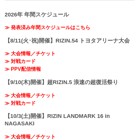
じ強かったっす！って感じです（苦
5月4日（日）東京ドームにて開催された
ーー自分との戦い...
上田幹雄「しっかり休んでから2ヶ月後の
笑）、はい。
RIZIN男祭りの出場選手たちの試合後イン
準決勝に向けてまた作り直していきた
ーー具体的にどういうところが想定より
2026年 年間スケジュール
タビューを公開！
い」
強かったですか。
YouTubeで見る
ーー試合後の率直な感想をお聞かせいた
高木 なんかやっぱ体の力も強かったし、
- YouTube
≫ 発表済み年間スケジュールはこちら
だけますか。
うーん。すばらしい未来がある子だな...
youtu.be
上田 いつも言うことですけど、ホッとし
ダニー・サバテロ「井上直樹、首を洗っ
てるっていうのと、あとはリング上でも
【8/11(火･祝)開催】RIZIN.54 トヨタアリーナ大会
て、待っとけ」
言いましたけど、ちょっと自分の前の
ーー試合後の率直な感想をお聞かせいた
（ヘビー級GPの）2試合が判定で、試合
≫ 大会情報／チケット
だけますか。
前の自分でも、会場がちょっとシンとし
≫ 対戦カード
サバテロ 世界のテッペンに立った気分。
ているのが伝わったので、...
自分の試合でチャンピオンになれること
≫ PPV配信情報
ほど最高なことはない。この感覚は、他
の何にも代えられない。しかもエキサイ
【9/10(木)開催】超RIZIN.5 浪速の超復活祭り
ティングな試合内容で勝つのを見せられ
たのではないかと思ってるし、それこそ
≫ 大会情報／チケット
が俺がここに来...
≫ 対戦カード
【10/3(土)開催】RIZIN LANDMARK 16 in
NAGASAKI
≫ 大会情報／チケット