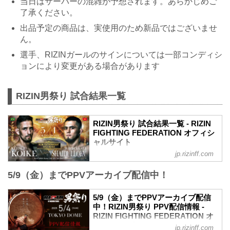
当日はサーバーの混雑が予想されます。あらかじめご
了承ください。
出品予定の商品は、実使用のため新品ではございませ
ん。
選手、RIZINガールのサインについては一部コンディシ
ョンにより変更がある場合があります
RIZIN男祭り 試合結果一覧
RIZIN男祭り 試合結果一覧 - RIZIN
FIGHTING FEDERATION オフィシ
ャルサイト
jp.rizinff.com
第16試合／フェザー級タイトルマッチ ク
レベル・コイケ vs. ラジャブアリ・シェ
5/9（金）までPPVアーカイブ配信中！
イドゥラエフ
フェザー級タイトルマッチ
RIZIN MMAルール：5分 3R（66.0kg）
5/9（金）までPPVアーカイブ配信
（LOSE）クレベル・コイケ vs. ラジャブ
中！RIZIN男祭り PPV配信情報 -
アリ・シェイドゥラエフ（WIN）
RIZIN FIGHTING FEDERATION オ
1R 1分02秒 KO（グラウンドパンチ）
フィシャルサイト
jp.rizinff.com