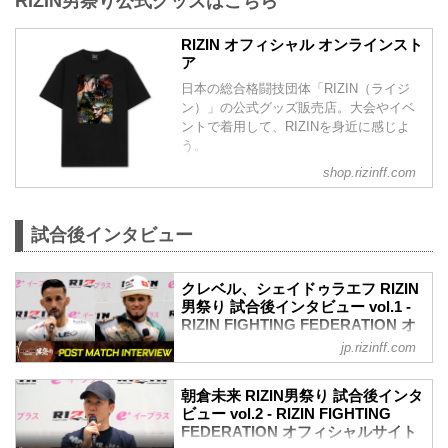
RIZIN男祭り公式グッズはこちら
入フォトパネル』をはじめ、『出場選手
手たちの...
RIZIN男祭りへ、沢山のご来場、並びにご
直筆サイン入りTシャツ』や『RIZIN男祭
視聴いただき、誠にありがとうございま
りタンブラー』など、いずれかのくじプ
RIZIN オフィシャル オンラインスト
した。
ア
ラオリジナルグッズが当たるハズレなし
本大会をご観戦、またはご視聴された皆
のオンラインくじとなっている。
日本の総合格闘技団体「RIZIN（ライジ
さまへ簡単なアンケートを実施しており
5月12日（月）まで開催中なので、是非、
ン）」の公式グッズ販売店。大会やイベ
ます。
オンラインくじを引いて豪華賞品をゲッ
ントで着用して、RIZINを身近に感じよ
たくさんのご意見・ご感想をお待ちして
トしよう！
う。
おります。
RIZIN男祭り 開催記念くじ（...
来場・視聴者アンケート 概要
shop.rizinff.com
アンケートをご記入いただいた方の中か
ら抽選で3名様に「RIZIN男祭り 出場選手
サイン入りポスター」をプレゼント致し
試合後インタビュー
ます。
プレゼント内容
RIZIN男祭り 出場選手サイン入りポスタ
クレベル、シェイドゥラエフ RIZIN
ー…抽選3名
男祭り 試合後インタビュー vol.1 -
回答期限
RIZIN FIGHTING FEDERATION オ
202...
フィシャルサイト
jp.rizinff.com
5月4日（日）東京ドームにて開催された
RIZIN男祭りの出場選手たちの試合後イン
朝倉未来 RIZIN男祭り 試合後インタ
タビューを公開！
ビュー vol.2 - RIZIN FIGHTING
YouTubeで見る
FEDERATION オフィシャルサイト
- YouTube