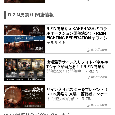
≫ 試合結果詳細
RIZIN男祭りのPPV配信チケットが、本日
第15試合／朝倉未来 vs. 鈴木千裕
4月4日（金）12時よりRIZIN 100 CLUB、
RIZIN MMAルール：5分 3R（66.0kg）
ABEMA、U-NEXT、RIZIN LIVEにて販売
RIZIN男祭り 関連情報
（WIN）朝倉未来 vs. 鈴木千裕（LOSE）
がスタートしたぞ！（※スカパー！は
3R 1分56秒 TKO（ドクタ...
※4/15（火）販売開始）
RIZIN男祭り × KAKEHASHIのコラ
お得なPPV前売りチケットは、大会前日
ボオークション開催決定！ - RIZIN
の5月3日（土）23:59まで販売！
FIGHTING FEDERATION オフィシ
会場に来られない方、また会場にも行く
ャルサイト
が実況・解説ありで試合を見たい方は是
非、お好きな配信サービスでRIZIN男祭り
2025年5月4日（日）開催のRIZIN男祭り
jp.rizinff.com
を全試合リアルタイムで視聴しよう！
でも、オークションプラットフォーム
PPV販売スケジュール一覧
『KAKEHASHI』ととのコラボオークシ
出場選手サイン入りフォトパネルや
配信日時 料金 配信媒体 ...
ョンの開催が決定したぞ！
Tシャツが当たる！？RIZIN男祭り
オークションで出品されるアイテムは、
開催記念くじ開催中！ - RIZIN
選手たちの感謝の気持ちを形にしたもの
FIGHTING FEDERATION オフィシ
jp.rizinff.com
であり、ファンとの絆を深め、ファンの
ャルサイト
皆様と選手たちをつなぐ”架け橋”となるア
本日より、くじプラにて「RIZIN男祭り」
イテムだ。
サイン入りポスターをプレゼント！
の開催を記念したオンラインくじがスタ
ここでしか手に入らない、試合の熱気や
RIZIN男祭り 来場・視聴者アンケー
ート！
感動を再び感じられる"唯一無二"のアイ
ト ご協力のお願い - RIZIN
今回は「男まつり賞」として、朝倉未
テムであり、ファンにとっては「幻のア
FIGHTING FEDERATION オフィシ
jp.rizinff.com
来、鈴木千裕、クレベル・コイケ、ラジ
イテム」となること間違いなし！
ャルサイト
ャブアリ・シェイドゥラエフの『サイン
このオークションでしか手に入らない選
5月4日（日）東京ドームにて開催された