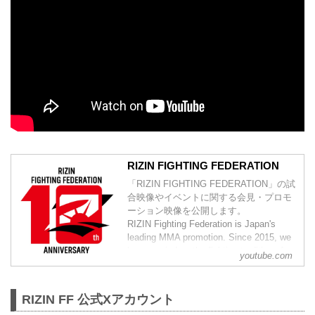
RIZIN FIGHTING FEDERATION
「RIZIN FIGHTING FEDERATION」の試
合映像やイベントに関する会見・プロモ
ーション映像を公開します。
RIZIN Fighting Federation is Japan's
leading MMA promotion. Since 2015, we
have carried on the fighting tradition of
youtube.com
previous world class MMA promotions
such as PRIDE and DREAM. Japan h...
RIZIN FF 公式Xアカウント