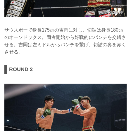
サウスポーで身長175㎝の吉岡に対し、切詰は身長180㎝
のオーソドックス。両者開始から好戦的にパンチを交錯さ
せる。吉岡は左ミドルからパンチを繋げ、切詰の鼻を赤く
させる。
ROUND 2