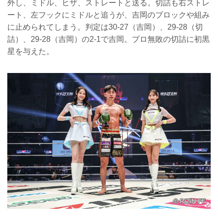
外し、ミドル、ヒザ、ストレートと送る。切詰も右ストレ
ート、左フックにミドルと追うが、吉岡のブロックや組み
に止められてしまう。判定は30-27（吉岡）、29-28（切
詰）、29-28（吉岡）の2-1で吉岡。プロ無敗の切詰に初黒
星を与えた。