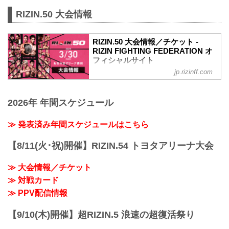
RIZIN.50 大会情報
RIZIN.50 大会情報／チケット -
RIZIN FIGHTING FEDERATION オ
フィシャルサイト
jp.rizinff.com
更新情報
3/26（水）更新
チケットは完売いたしました。
2026年 年間スケジュール
RIZIN.50のご観戦はPPVチケットをお買
い求めの上、ライブ配信でお楽しみくだ
さい。
≫ 発表済み年間スケジュールはこちら
MOVIE
- YouTube
【8/11(火･祝)開催】RIZIN.54 トヨタアリーナ大会
youtu.be
RIZIN.50 大会概要
≫ 大会情報／チケット
開催日時
≫ 対戦カード
2025年3月30日（日）11:00開場／13:00開
始
≫ PPV配信情報
※オープニングファイトは11:30開始予定
終了予定時間
【9/10(木)開催】超RIZIN.5 浪速の超復活祭り
19:00〜20:00頃
※試合内容、イベント進行によって終了