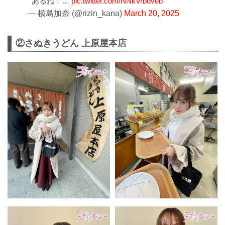
あるね！…
pic.twitter.com/NNkVrbdveb
— 横島加奈 (@rizin_kana)
March 20, 2025
②さぬきうどん 上原屋本店