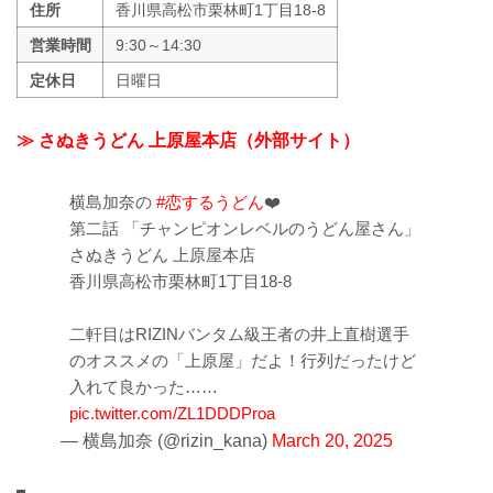
住所
香川県高松市栗林町1丁目18-8
営業時間
9:30～14:30
定休日
日曜日
≫ さぬきうどん 上原屋本店（外部サイト）
横島加奈の
#恋するうどん
❤️
第二話 「チャンピオンレベルのうどん屋さん」
さぬきうどん 上原屋本店
香川県高松市栗林町1丁目18-8
二軒目はRIZINバンタム級王者の井上直樹選手
のオススメの「上原屋」だよ！行列だったけど
入れて良かった……
pic.twitter.com/ZL1DDDProa
— 横島加奈 (@rizin_kana)
March 20, 2025