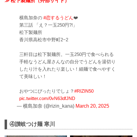
≫ 松下製麺所（外部サイト）
横島加奈の
#恋するうどん
❤️
第三話 「え？一玉250円?!」
松下製麺所
香川県高松市中野町2−2
三軒目は松下製麺所。一玉250円で食べられる
手軽なうどん屋さんなの自分でうどんを湯切り
したり汁を入れたり楽しい！細麺で食べやすく
て美味しい！
おやつにぴったりでしょ？
#RIZIN50
pic.twitter.com/0vN63dfJND
— 横島加奈 (@rizin_kana)
March 20, 2025
④讃岐つけ麺 寒川