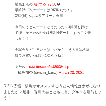
横島加奈の
#恋するうどん
❤️
最終話「次のデートはRIZINだね！」
3/30(日)あなぶきアリーナ香川️
今日のうどんデートどうだった？4箇所も行け
て楽しかったね✨次はRIZINデート、すっごく楽
しみ！！！
全試合見どころいっぱいだから、その日は格闘
技でお腹いっぱいになろうね！
またね
pic.twitter.com/nU80t3Hpnp
— 横島加奈 (@rizin_kana)
March 20, 2025
RIZIN広報・横島がオススメするうどん情報は参考になり
ましたか？是非、香川大会とともに香川グルメを堪能しよ
う！