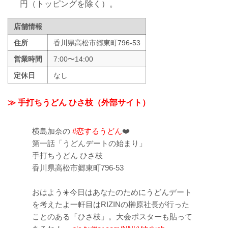
円（トッピングを除く）。
店舗情報
住所
香川県高松市郷東町796-53
営業時間
7:00〜14:00
定休日
なし
≫ 手打ちうどん ひさ枝（外部サイト）
横島加奈の
#恋するうどん
❤️
第一話「うどんデートの始まり」
手打ちうどん ひさ枝
香川県高松市郷東町796-53
おはよう☀️今日はあなたのためにうどんデート
を考えたよ一軒目はRIZINの榊原社長が行った
ことのある「ひさ枝」。大会ポスターも貼って