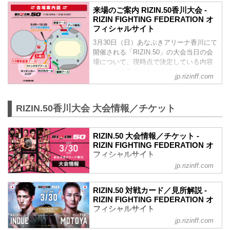
来場のご案内 RIZIN.50香川大会 -
RIZIN FIGHTING FEDERATION オ
フィシャルサイト
3月30日（日）あなぶきアリーナ香川にて
開催される「RIZIN.50」の大会当日の会
場について、現時点で決定している内容
についてご案内いたします。
jp.rizinff.com
更新情報
3/27（木）更新 募金ブースの設置につい
て
RIZIN.50香川大会 大会情報／チケット
香川県に隣接する愛媛県今治市、また瀬
戸内海を挟んだ岡山県岡山市でも大規模
な山火事が発生しています。RIZINでは愛
RIZIN.50 大会情報／チケット -
媛県出身・野村駿太の呼び掛けに応え、
RIZIN FIGHTING FEDERATION オ
会場に募金箱を設置いたします。
フィシャルサイト
ご来場なさる皆様、募金にご協力賜りま
jp.rizinff.com
更新情報
すようお願い申し上げます。
3/26（水）更新
≫ 野村駿太 X（外部サイト）
チケットは完売いたしました。
3/26（水...
RIZIN.50 対戦カード／見所解説 -
RIZIN.50のご観戦はPPVチケットをお買
RIZIN FIGHTING FEDERATION オ
い求めの上、ライブ配信でお楽しみくだ
フィシャルサイト
さい。
jp.rizinff.com
RIZINマッチメイク担当のチャーリーが対
MOVIE