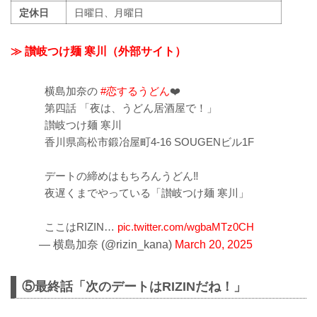
定休日
日曜日、月曜日
≫ 讃岐つけ麺 寒川（外部サイト）
横島加奈の
#恋するうどん
❤️
第四話 「夜は、うどん居酒屋で！」
讃岐つけ麺 寒川
香川県高松市鍛冶屋町4-16 SOUGENビル1F
デートの締めはもちろんうどん‼️
夜遅くまでやっている「讃岐つけ麺 寒川」
ここはRIZIN…
pic.twitter.com/wgbaMTz0CH
— 横島加奈 (@rizin_kana)
March 20, 2025
⑤最終話「次のデートはRIZINだね！」