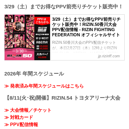
戦カードの見所を紹介！選手のバッグボ
- YouTube
3/29（土）までお得なPPV前売りチケット販売中！
ーンやストロングポイントを把握すれ
youtu.be
ば、試合観戦がもっと楽しくなる！観戦
RIZIN.50 大会概要
前に是非チェックしておこう！
3/29（土）までお得なPPV前売りチ
開催日時
※見所解説は随時更新いたします。
ケット販売中！RIZIN.50香川大会
2025年3月30日（日）11:00開場／13:00開
試合順
PPV配信情報 - RIZIN FIGHTING
始
第12試合／バンタム級タイトルマッチ 井
FEDERATION オフィシャルサイト
※オープニングファイトは11:30開始予定
上直樹 vs. 元谷友貴
終了予定時間
RIZIN.50香川大会のPPV配信チケット
バンタム級タイトルマッチ
19:00〜20:00頃
が、本日2月27日（木）12時よりRIZIN
RIZIN MMAルール：5分 3R（61.0kg）
※試合内容、イベント進行によって終了
100 CLUB、ABEMA、U-NEXT、RIZIN
井上直樹 vs. 元谷友貴
jp.rizinff.com
予定時間が前後することがありますので
LIVE、スカパー！にて販売がスタートし
井上直樹
ご了承ください。
たぞ！
総合力 | ボクシング力 | グラップリング力
会場
お得なPPV前売りチケットは、大会前日
｜フィニッシュ力
2026年 年間スケジュール
あなぶきアリーナ...
の3月29日（土）23:59まで販売！
元谷友貴
会場に来れない方、会場にも行くが実
打撃 | 勝負勘...
≫ 発表済み年間スケジュールはこちら
況・解説ありで試合を見たい方は、お好
きな配信サービスでRIZIN.50香川大会を
全試合リアルタイムで視聴しよう！
【8/11(火･祝)開催】RIZIN.54 トヨタアリーナ大会
MOVIE
- YouTube
≫ 大会情報／チケット
youtu.be
≫ 対戦カード
PPV販売スケジュール...
≫ PPV配信情報