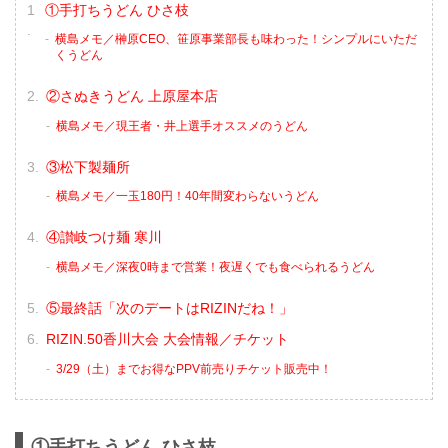
①手打ちうどん ひさ枝
横島メモ／榊原CEO、笹原事業部長も味わった！シンプルにいただ
くうどん
②さぬきうどん 上原屋本店
横島メモ／現王者・井上選手オススメのうどん
③松下製麺所
横島メモ／一玉180円！40年間変わらないうどん
④讃岐つけ麺 寒川
横島メモ／深夜0時まで営業！夜遅くでも食べられるうどん
⑤最終話「次のデートはRIZINだね！」
RIZIN.50香川大会 大会情報／チケット
3/29（土）までお得なPPV前売りチケット販売中！
①手打ちうどん ひさ枝