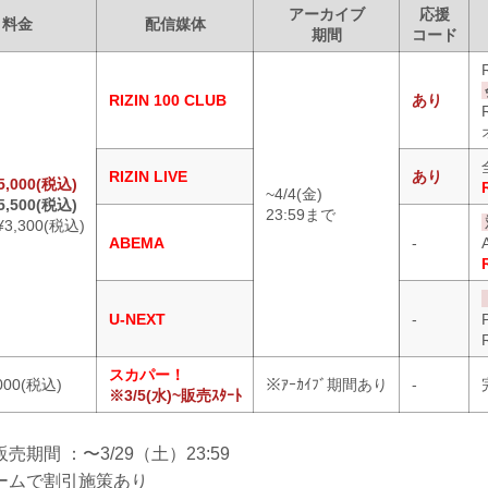
アーカイブ
応援
料金
配信媒体
期間
コード
RIZIN 100 CLUB
あり
RIZIN LIVE
あり
,000(税込)
~4/4(金)
,500(税込)
23:59まで
¥3,300(税込)
ABEMA
-
U-NEXT
-
スカパー！
000(税込)
※ｱｰｶｲﾌﾞ期間あり
-
※3/5(水)~販売ｽﾀｰﾄ
期間 ：〜3/29（土）23:59
ームで割引施策あり