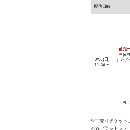
配信日時
前売¥5
当日¥5
3/30(日)
ｱｰｶｲﾌﾞ
11:30〜
¥5,
※前売りチケット販売
※各プラットフォ