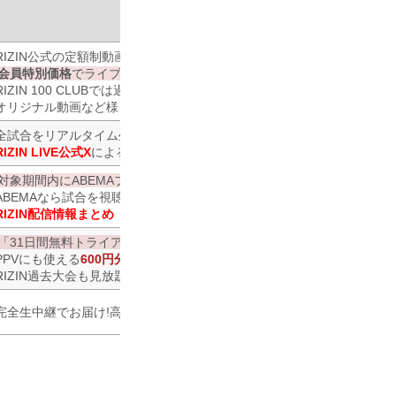
番組名・その他
RIZIN公式の定額制動画サービス
会員特別価格
でライブ配信をお得に視聴！
RIZIN 100 CLUBでは過去の名勝負や
オリジナル動画など様々な会員サービスを提供中！
全試合をリアルタイム生配信！
RIZIN LIVE公式X
による問合わせ対応
対象期間内にABEMAプレミアム登録で
1,200円キャッシュバック！
ABEMAなら試合を視聴しながらリアルタイムでコメントが可能！
RIZIN配信情報まとめ
「31日間無料トライアル」初回登録
で、
PPVにも使える
600円分のポイントプレゼント！
RIZIN過去大会も見放題配信中！
完全生中継でお届け!高画質&大画面で見るならスカパー！