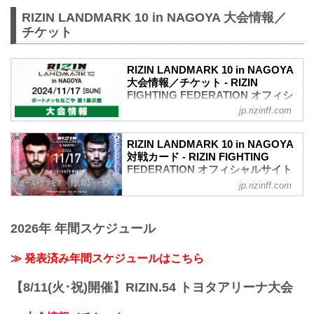
RIZIN LANDMARK 10 in NAGOYA 大会情報／
チケット
RIZIN LANDMARK 10 in NAGOYA
大会情報／チケット - RIZIN
FIGHTING FEDERATION オフィシ
ャルサイト
jp.rizinff.com
MOVIE
- YouTube
RIZIN LANDMARK 10 in NAGOYA
youtu.be
対戦カード - RIZIN FIGHTING
RIZIN LANDMARK 10 in NAGOYA 大会概
FEDERATION オフィシャルサイト
要
jp.rizinff.com
ヴガール・ケラモフ vs. 摩嶋一整
開催日時
RIZIN MMAルール：5分 3R（66.0kg）
2024年11月17日（日）11:00開場（予
ヴガール・ケラモフ vs. 摩嶋一整
定）/ 13:00開始（予定）
2026年 年間スケジュール
昇侍 vs. 芦澤竜誠
※開場・開始時間は予定です。決定次第
RIZIN MMAルール：5分 3R（61.0kg）
RIZIN FFオフィシャルサイトにてご案内
昇侍 vs. 芦澤竜誠
≫ 発表済み年間スケジュールはこちら
します。
浜崎朱加 vs. シン・ユリ
終了予定時間
RIZIN MMAルール：5分 3R（49.0kg）
20:00〜21:00頃
【8/11(火･祝)開催】RIZIN.54 トヨタアリーナ大会
浜崎朱加 vs. シン・ユリ
※試合内容、イベント進行によって終了
イゴール・タナベ vs. マルコス・ヨシ
予定時間が前後することがありますので