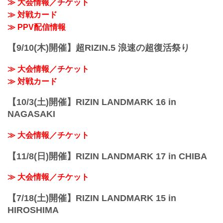
≫ 大会情報／チケット
オ・ソウザ
ご了承ください。
≫ 対戦カード
RIZIN MMAルール：5分 3R（93.0kg）
会場
イゴール・タナベ vs. マルコス・ヨシ
≫ PPV配信情報
ポートメッセなごや 第1展示館
オ...
あおなみ線「金城ふ頭駅」から徒...
【9/10(木)開催】超RIZIN.5 浪速の超復活祭り
≫ 大会情報／チケット
≫ 対戦カード
【10/3(土)開催】RIZIN LANDMARK 16 in
NAGASAKI
≫ 大会情報／チケット
【11/8(日)開催】RIZIN LANDMARK 17 in CHIBA
≫ 大会情報／チケット
【7/18(土)開催】RIZIN LANDMARK 15 in
HIROSHIMA