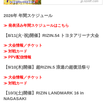
RIZIN FIGHTING FEDERATION オ
決勝進出チーム / 小学生部門
jp.rizinff.com
UnNova
ムを決定するダンスコンテスト『U-NEXT
フィシャルサイト
決勝進出チーム / 小学生部門
UnNova
Presents RIZIN KIDS DANCE
Peek-a-boo★H
12月31日（金）さいたまスーパーアリー
決勝進出チーム...
GRANDPRIX 2022』！
Peek-a-b...
ナのコミュニティアリーナで行われる
2026年 年間スケジュール
ダンス界のレジェンド・SAM氏が総合プ
『復活！格闘技EXPO 2021』で、KIDSダ
ロデューサー＆審査員長を務め、優勝チ
ンスジャパングランプリ2021 in RIZINが
≫ 発表済み年間スケジュールはこちら
ームには活動資金として100万円を贈呈！
開催されるぞ！
さらに2023年の1年間、RIZIN KIDS
このKIDSダンスジャパングランプリへ参
DANCEアンバサダーとして各大会でダン
【8/11(火･祝)開催】RIZIN.54 トヨタアリーナ大会
加するグループを大募集！勝ち上がった
スを披露できる権利を獲得することがで
上位3グループは、RIZIN.33が行われるメ
きるぞ！
≫ 大会情報／チケット
インステージでダンスを披露することが
参加条件等を...
出来るぞ！
≫ 対戦カード
応募要項をご確認の上、KIDSダンスジャ
≫ PPV配信情報
パングランプリ2021 in RIZINへエントリ
ーしよう！
【9/10(木)開催】超RIZIN.5 浪速の超復活祭り
KIDSダンスジャパングランプリ2...
≫ 大会情報／チケット
≫ 対戦カード
【10/3(土)開催】RIZIN LANDMARK 16 in
NAGASAKI