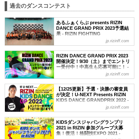
が今年も開催が決定したぞ！
過去のダンスコンテスト
このダンスコンテストは、ダンス界のレ
ジェンド・SAM氏が総合プロデューサー
あるふぁくらぶ presents RIZIN
＆審査員長を務め、未来のプロダンサー
DANCE GRAND PRIX 2023予選結
発掘を目的としている。今年から東日
果 - RIZIN FIGHTING
本、西日本での予選が開催決定！予選、
FEDERATION オフィシャルサイト
決勝の模様はテレビ埼玉等で放送予定！
jp.rizinff.com
そして今回も優勝したチームは「RIZIN
10月14日（土） テレ玉 本社内 第一スタ
DANCE アンバサダー2025」に就任し、
ジオにて行われた、あるふぁくらぶ
RIZIN DANCE GRAND PRIX 2023
夢の大舞台で踊れる権利を獲得すること
presents RIZIN DANCE GRAND PRIX
開催決定！9/30（土）までエントリ
が出来るぞ！
2023の予選の結果は次の通りです。
ー受付中！中高生も応募可能に！ -
今年は12/31（火）の...
決勝進出チーム / 小学生部門
RIZIN FIGHTING FEDERATION オ
jp.rizinff.com
決勝進出チーム / 小学生部門
フィシャルサイト
Peek-a-boo★H
10月14日（土）開催 予選結果
Peek-a-boo★H
【12/25更新】予選・決勝の審査員
あるふぁくらぶ presents RIZIN DANCE
が決定！U-NEXT Presents RIZIN
SUPER La.PANTHER P
GRAND PRIX 2023予選結果 - RIZIN
KIDS DANCE GRANDPRIX 2022 -
SUPER La.PANTHER P
FIGHTING FEDERATION オフィシャル
RIZIN FIGHTING FEDERATION オ
Ledisy
jp.rizinff.com
サイト
フィシャルサイト
Ledisy
10月14日（土） テレ玉 本社内 第一スタ
IoRio
更新情報
ジオにて行われた、あるふぁくらぶ
KIDSダンスジャパングランプリ
IoRio
12/25（日）更新
presents RIZIN DANCE GRAND PRIX
2021 in RIZIN 参加グループ大募
ALTEMA
予選・決勝ラウンドの審査員が決定！
集！復活！格闘技EXPO 2021 -
2023の予選の結果は次の通りです。
ALTEMA
世界を目指す日本一のキッズダンスチー