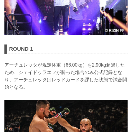
ROUND 1
アーチュレッタが規定体重（66.00kg）を2.90kg超過した
ため、シェイドゥラエフが勝った場合のみ公式記録とな
り、アーチュレッタはレッドカードを課した状態で試合開
始となる。