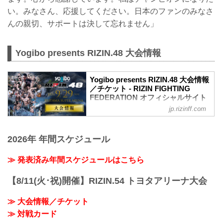
い。みなさん、応援してください。日本のファンのみなさ
んの親切、サポートは決して忘れません」
Yogibo presents RIZIN.48 大会情報
Yogibo presents RIZIN.48 大会情報
／チケット - RIZIN FIGHTING
FEDERATION オフィシャルサイト
jp.rizinff.com
更新情報
【8/21更新】車いす席の変更と返金対応
のお知らせ
2026年 年間スケジュール
演出上の変更により、車いす席の券種がS
席→A席に変更となりました。
車いすで観戦されるS席をご購入済みのお
≫ 発表済み年間スケジュールはこちら
客様には差額をご返金いたします。大会
当日12:00～18:00までにＡゲートに設置
【8/11(火･祝)開催】RIZIN.54 トヨタアリーナ大会
予定の返金受付窓口にてお手続きをお願
いいたします。返金手続きに関しまして
≫ 大会情報／チケット
は、当日会場のみでの対応とさせていた
≫ 対戦カード
だきます。