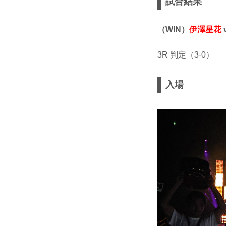
試合結果
（WIN）
伊澤星花
3R 判定（3-0）
入場