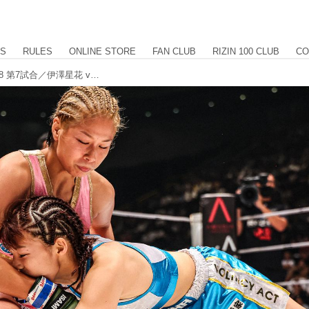
US
RULES
ONLINE STORE
FAN CLUB
RIZIN 100 CLUB
CO
【試合結果】Yogibo presents RIZIN.48 第7試合／伊澤星花 vs. 浅倉カンナ