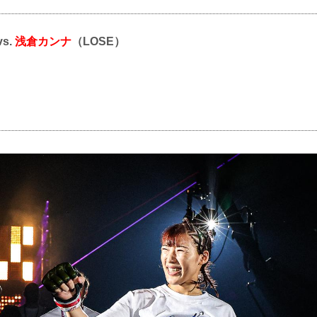
vs.
浅倉カンナ
（LOSE）