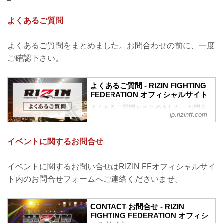
よくあるご質問
よくあるご質問をまとめました。お問合わせの前に、一度
ご確認下さい。
よくあるご質問 - RIZIN FIGHTING
FEDERATION オフィシャルサイト
よくあるご質問をまとめました。お問合
jp.rizinff.com
わせの前に、一度ご確認下さい。
チケットに関してよくあるご質問
Q.1 より良い席で観戦したいのですが、
イベントに関するお問合せ
どの先行でチケットを買うと一番良い席
で見れますか？
A. より良い席のご案内は、以下の順番と
イベントに関するお問い合せはRIZIN FFオフィシャルサイ
なります。
ト内のお問合せフォームへご連絡くださいませ。
①ファンクラブ先行（超強者）
②ファンクラブ先行（強者）/ RIZIN 100
CLUB先行
CONTACT お問合せ - RIZIN
③先行販売（オフィシャルサイト先行・
FIGHTING FEDERATION オフィシ
プレイガイド先行・番組・チラシ等 順不