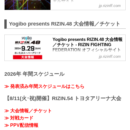
ャルサイト
同）
jp.rizinff.com
④各プレイガイドの一般発売
※②はお申込み多数の場合、お席の優先
確保のみで、...
Yogibo presents RIZIN.48 大会情報／チケット
Yogibo presents RIZIN.48 大会情報
／チケット - RIZIN FIGHTING
FEDERATION オフィシャルサイト
jp.rizinff.com
Yogibo presents RIZIN.48 大会概要
開催日時
2024年9月29日（日）12:00開場（予定）
2026年 年間スケジュール
／14:00開始（予定）
※開場・開始時間は予定です。決定次第
RIZIN FFオフィシャルサイトにてご案内
≫ 発表済み年間スケジュールはこちら
します。
終了予定時間
【8/11(火･祝)開催】RIZIN.54 トヨタアリーナ大会
20:00〜21:00頃
※試合内容、イベント進行によって終了
≫ 大会情報／チケット
予定時間が前後することがありますので
≫ 対戦カード
ご了承ください。
会場
≫ PPV配信情報
さいたまスーパーアリーナ