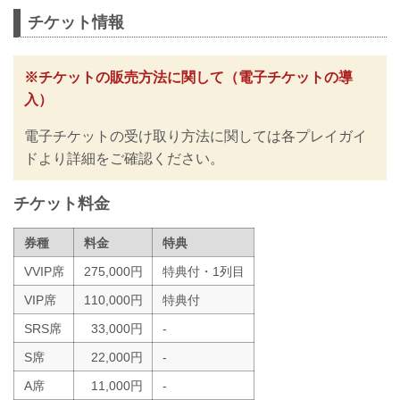
ライト級タイトルマッチ
チケット情報
RIZIN MMAルール：5分3R（71.0kg）
ホベルト・サトシ・ソウザ vs. ルイス・
グスタボ
井上直樹 vs. キム・スーチョル
※チケットの販売方法に関して（電子チケットの導
バンタム級タイトルマッチ
入）
RIZIN MMAルール：5分3R（61.0kg）
井上直樹 vs. キム・スーチョル
電子チケットの受け取り方法に関しては各プレイガイ
伊澤星花 vs. 浅倉カンナ
RIZIN MMAルール：5分3R（49.0kg）
ドより詳細をご確認ください。
伊澤星花 vs. 浅倉カンナ
萩原京平 vs. 高木凌
チケット料金
RIZIN MMAルール：...
券種
料金
特典
VVIP席
275,000円
特典付・1列目
VIP席
110,000円
特典付
SRS席
33,000円
-
S席
22,000円
-
A席
11,000円
-