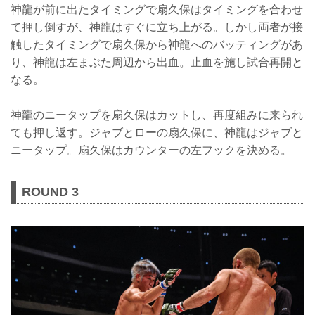
神龍が前に出たタイミングで扇久保はタイミングを合わせ
て押し倒すが、神龍はすぐに立ち上がる。しかし両者が接
触したタイミングで扇久保から神龍へのバッティングがあ
り、神龍は左まぶた周辺から出血。止血を施し試合再開と
なる。
神龍のニータップを扇久保はカットし、再度組みに来られ
ても押し返す。ジャブとローの扇久保に、神龍はジャブと
ニータップ。扇久保はカウンターの左フックを決める。
ROUND 3