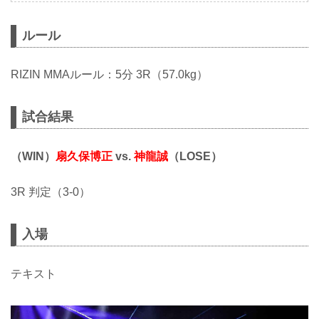
ルール
RIZIN MMAルール：5分 3R（57.0kg）
試合結果
（WIN）
扇久保博正
vs.
神龍誠
（LOSE）
3R 判定（3-0）
入場
テキスト