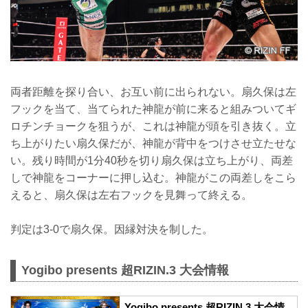
両者距離を探り合い、お互い前に出られない。扇久保は左
フックを当て、当てられた神龍が前に来ると組みついてギ
ロチンチョークを狙うが、これは神龍が頭を引き抜く。立
ち上がりたい扇久保だが、神龍が背中をつけさせ立たせな
い。残り時間が1分40秒を切り扇久保は立ち上がり、両差
しで神龍をコーナーに押し込む。神龍がこの両差しをこら
えると、扇久保は左右フックを見舞って終える。
判定は3-0で扇久保。因縁対決を制した。
Yogibo presents 超RIZIN.3 大会情報
Yogibo presents 超RIZIN.3 大会情