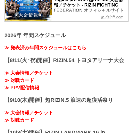
報／チケット - RIZIN FIGHTING
FEDERATION オフィシャルサイト
jp.rizinff.com
MOVIE
【Trailer】Yogibo presents 超RIZIN.3
youtu.be
2026年 年間スケジュール
【Trailer】Yogibo presents 超RIZIN.3 / 朝
倉未来vs平本蓮
youtu.be
≫ 発表済み年間スケジュールはこちら
Yogibo presents 超RIZIN.3 大会概要
開催日時
【8/11(火･祝)開催】RIZIN.54 トヨタアリーナ大会
2024年7月28日（日）12:00開場／14:00開
始
≫ 大会情報／チケット
終了予定時間
≫ 対戦カード
19:00〜20:00頃
※試合内容、イベント進行によって終了
≫ PPV配信情報
予定時間が前後することがありますので
ご了承ください。
【9/10(木)開催】超RIZIN.5 浪速の超復活祭り
会場
さいたまスーパーア...
≫ 大会情報／チケット
≫ 対戦カード
【10/3(土)開催】RIZIN LANDMARK 16 in