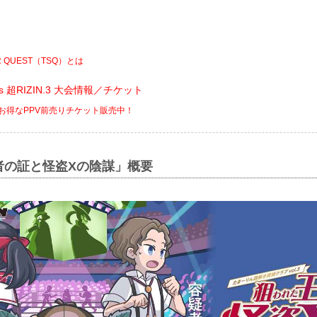
ER QUEST（TSQ）とは
ents 超RIZIN.3 大会情報／チケット
でお得なPPV前売りチケット販売中！
者の証と怪盗Xの陰謀」概要