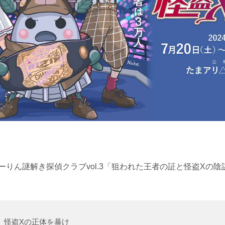
IN たまーりん謎解き探偵クラブvol.3「狙われた王者の証と怪盗Xの陰
 怪盗Xの正体を暴け