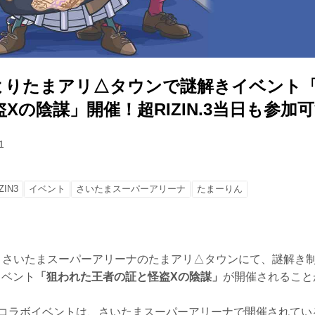
土）よりたまアリ△タウンで謎解きイベント
Xの陰謀」開催！超RIZIN.3当日も参加
1
ZIN3
イベント
さいたまスーパーアリーナ
たまーりん
りさいたまスーパーアリーナのたまアリ△タウンにて、謎解き制作団
イベント
「狙われた王者の証と怪盗Xの陰謀」
が開催されること
IZIN コラボイベントは、さいたまスーパーアリーナで開催されてい