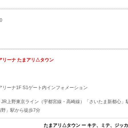
0
アリーナ たまアリ△タウン
リーナ1F S1ゲート内インフォメーション
・JR上野東京ライン（宇都宮線・高崎線）「さいたま新都心」
与野」駅から徒歩7分
たまアリ△タウン ー キテ、ミテ、ジッ