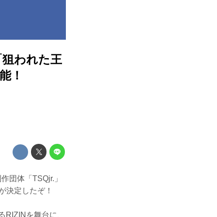
「狙われた王
可能！
体「TSQjr.」
が決定したぞ！
るRIZINを舞台に、