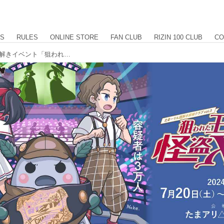
US
RULES
ONLINE STORE
FAN CLUB
RIZIN 100 CLUB
CO
7/20（土）よりたまアリ△タウンで謎解きイベント「狙われた王者の証と怪盗Xの陰謀」開催！超RIZIN.3当日も参加可能！