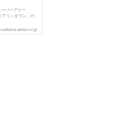
スーパーアリー
まアリ△タウン」の
.saitama-arena.co.jp