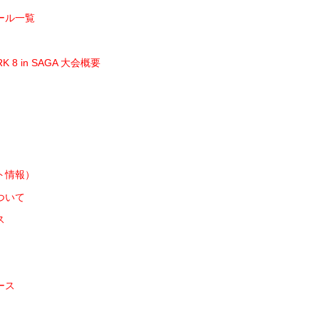
ール一覧
RK 8 in SAGA 大会概要
ト情報）
ついて
ス
ース