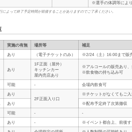
※選手の体調等によ
行によって終了予定時間が前後することがありますのでご了承ください。
覧
実施の有無
場所等
補足
あり
（電子チケットのみ）
※2/24（土）16:00まで販
1F正面（屋外）
※アルコールの販売あり、
あり
キッチンカー
※飲食物の持ち込み可
屋内売店あり
可能
-
会場内飲食可
あり
※チケットがなくてもご入
2F正面入り口
ス
あり
※配布予定終了次第撤収
可能
-
-
あり
-
※イベント都合上、前後す
あり
会場指定の場所
※人数制限の可能性あり