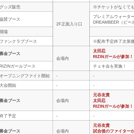
グッズ販売
※チケットがなくて
プレミアムウォータ
協賛ブース
DREAMBEER（ビ
2F正面入り口
開場
ファンクラブブース
※配布予定終了次第
太田忍
募金ブース
RIZINガールが参加！
会場内
RIZINガールブース
チェキ会を実施！
オープニングファイト開始
-
-
大会開始
-
-
元谷友貴
募金ブース
会場内
太田忍
RIZINガールが参加！
終了予定
-
-
元谷友貴
募金ブース
会場内
試合後のファイター