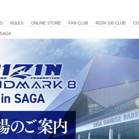
US
RULES
ONLINE STORE
FAN CLUB
RIZIN 100 CLUB
CO
 SAGA