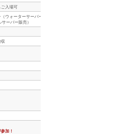
もご入場可
ー（ウォーターサーバー販売）、
ールサーバー販売）
撤収
が参加！