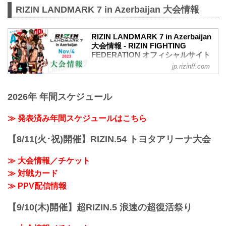
RIZIN LANDMARK 7 in Azerbaijan 大会情報
RIZIN LANDMARK 7 in Azerbaijan
大会情報 - RIZIN FIGHTING
FEDERATION オフィシャルサイト
jp.rizinff.com
MOVIE
【Trailer】RIZIN LANDMARK 7 in
Azerbaijan
2026年 年間スケジュール
youtu.be
RIZIN LANDMARK 7 in Azerbaijan 大会概
要
≫ 発表済み年間スケジュールはこちら
開催日時
2023年11月4日（土）日本時間 22:00開始
【8/11(火･祝)開催】RIZIN.54 トヨタアリーナ大会
（現地時間：11月4日（土）15:30開場 /
17:00開始）
≫ 大会情報／チケット
終了予定時間
≫ 対戦カード
日本時間 27:00頃
※試合内容、イベント進行によって終了
≫ PPV配信情報
予定時間が前後することがありますので
ご了承ください。
【9/10(木)開催】超RIZIN.5 浪速の超復活祭り
会場
アゼルバイジャン・バクー ナショナルジ