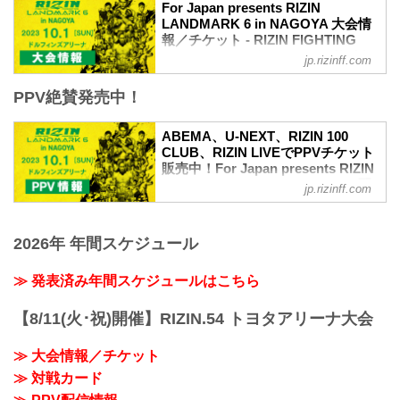
For Japan presents RIZIN
LANDMARK 6 in NAGOYA 大会情
報／チケット - RIZIN FIGHTING
FEDERATION オフィシャルサイト
jp.rizinff.com
MOVIE
PPV絶賛発売中！
【Trailer】RIZIN LANDMARK 6 in
NAGOYA
youtu.be
ABEMA、U-NEXT、RIZIN 100
For Japan presents RIZIN LANDMARK 6
CLUB、RIZIN LIVEでPPVチケット
in NAGOYA大会概要
販売中！For Japan presents RIZIN
開催日時
LANDMARK 6 in NAGOYA PPV配
jp.rizinff.com
2023年10月1日（日）11:30開場 / 13:00開
信情報 - RIZIN FIGHTING
始
FEDERATION オフィシャルサイト
※オープニングファイトは12:00開始
10月1日（日）ドルフィンズアリーナ（愛
2026年 年間スケジュール
終了予定時間
知県体育館）にて開催されるFor Japan
20:00〜21:00頃
presents RIZIN LANDMARK 6 in
≫ 発表済み年間スケジュールはこちら
※試合内容、イベント進行によって終了
NAGOYAのPPV配信チケットが、
予定時間が前後することがありますので
ABEMA、U-NEXT、RIZIN 100 CLUB、
【8/11(火･祝)開催】RIZIN.54 トヨタアリーナ大会
ご了承ください。
RIZIN LIVEで絶賛販売中！
会場
会場に来れない方はお好きな配信サービ
ドルフィンズアリーナ（愛知県体育館）
≫ 大会情報／チケット
スで、For Japan presents RIZIN
名古...
LANDMARK 6 in NAGOYAを全試合リア
≫ 対戦カード
ルタイムで視聴しよう！