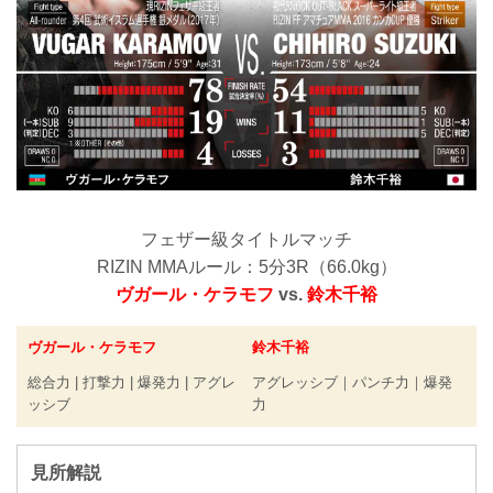
フェザー級タイトルマッチ
RIZIN MMAルール：5分3R（66.0kg）
ヴガール・ケラモフ
vs.
鈴木千裕
ヴガール・ケラモフ
鈴木千裕
総合力 | 打撃力 | 爆発力 | アグレ
アグレッシブ｜パンチ力｜爆発
ッシブ
力
見所解説