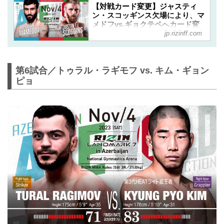
【対戦カード変更】ジャスティ
ン・スコッギンス欠場により、マ
メドフvs.ギョクテペへカード変
jp.rizinff.com
更 RIZIN LANDMARK 7 in
Azerbaijan - RIZIN FIGHTING
FEDERATION オフィシャルサイ
ト
第6試合／トゥラル・ラギモフ vs. キム・ギョン
11月4日（土）にアゼルバイジャンで開
ピョ
催されるRIZIN LANDMARK 7 in
Azerbaijanの第7試合／メイマン・マメ
ドフ vs. ジャスティン・スコッギンス
の試合は、ジャスティン・スコッギン
スが欠場、代わりにフェリット・ギョ
クテペがメイマン・マメドフの対戦相
手となりましたのでお知らせ致しま
す。
スコッギンスが健康上の理由でドクタ
ーストップにより欠場
約4年ぶりにRIZIN参戦となる予定だっ
たジャスティン・スコッギンスは、健
康上の理由でドクターストップにより
欠場となりました。...