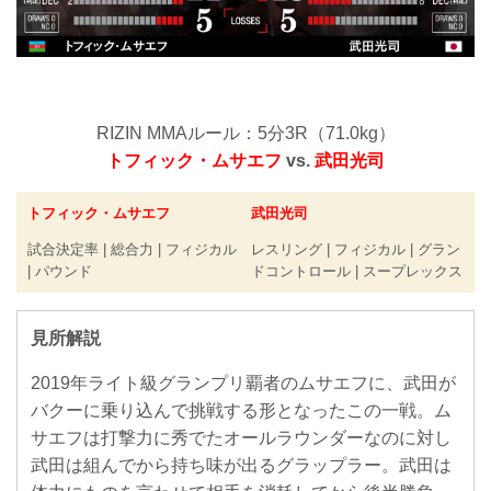
RIZIN MMAルール：5分3R（71.0kg）
トフィック・ムサエフ
vs.
武田光司
トフィック・ムサエフ
武田光司
試合決定率 | 総合力 | フィジカル
レスリング | フィジカル | グラン
| パウンド
ドコントロール | スープレックス
見所解説
2019年ライト級グランプリ覇者のムサエフに、武田が
バクーに乗り込んで挑戦する形となったこの一戦。ム
サエフは打撃力に秀でたオールラウンダーなのに対し
武田は組んでから持ち味が出るグラップラー。武田は