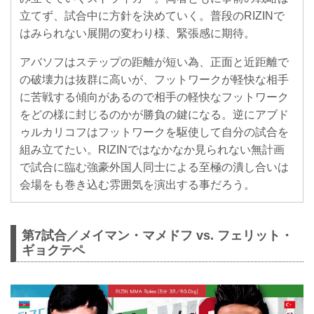
立てず、試合中に方針を決めていく。普段のRIZINで
はみられない展開の変わり様、緊張感に期待。
アバソフはステップの距離が短い為、正面と近距離で
の破壊力は抜群に高いが、フットワークが軽快な相手
に苦戦する傾向があるので相手の軽快なフットワーク
をどの様に封じるのかが勝負の鍵になる。逆にアブド
ゥルカリコフはフットワークを駆使して自分の試合を
組み立てたい。RIZINではなかなか見られない無計画
で試合に臨む強豪外国人同士による至極の潰し合いは
会場をも巻き込む雰囲気を演出する事だろう。
第7試合／メイマン・マメドフ vs. フェリット・
ギョクテペ