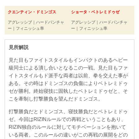
クエンティン・ドミンゴス
ショータ・ベトレミドゥゼ
アグレッシブ｜ハードパンチャ
アグレッシブ｜ハードパンチャ
ー｜フィニッシュ率
ー｜フィニッシュ率
見所解説
見た目もファイトスタイルもインパクトのあるヘビー
級同士による潰し合いとなるこの一戦。見た目もファ
イトスタイルもド派手な両者は以前、拳を交えた事が
ある。その時はドミンゴスの負傷によりベトレミドゥ
ゼが勝利。終始寝技に固執したベトレミドゥゼと、そ
こを牽制し打撃勝負を望んだドミンゴス。
打撃勝負だとドミンゴス、寝技勝負だとベトレミドゥ
ゼ。今回はRIZINルールでの再戦ということもあり、
RIZIN独自のルールに対してモチベーションを抱いて
いる両者。このルールの違いがこの再戦の展開をどの