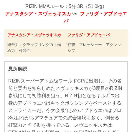
RIZIN MMAルール：5分 3R（51.0kg）
アナスタシア・スヴェッキスカ
vs.
ファリダ・アブドゥエ
バ
アナスタシア・スヴェッキスカ
ファリダ・アブドゥエバ
総合力｜グラップリング力｜極
打撃｜プレッシャー｜アグレッ
め力｜可能性
シブ
見所解説
RIZINスーパーアトム級ワールドGPに出場し、その名
前と実力を知らしめたスヴェッキスカが3度目のRIZIN
参戦にして初勝利を狙う。RIZIN初となるキルギス出
身のアブドゥエバはキックボクシングをベースとする
ストライカーだ。今大会最年少のアブドゥエバはプロ
3戦目ながらアマチュアでの試合経験も多く、倒せる
打撃力と当て勘を持っている。スヴェッキスカは