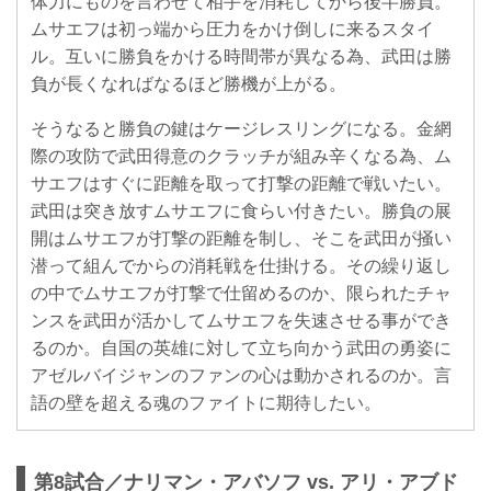
体力にものを言わせて相手を消耗してから後半勝負。
ムサエフは初っ端から圧力をかけ倒しに来るスタイ
ル。互いに勝負をかける時間帯が異なる為、武田は勝
負が長くなればなるほど勝機が上がる。
そうなると勝負の鍵はケージレスリングになる。金網
際の攻防で武田得意のクラッチが組み辛くなる為、ム
サエフはすぐに距離を取って打撃の距離で戦いたい。
武田は突き放すムサエフに食らい付きたい。勝負の展
開はムサエフが打撃の距離を制し、そこを武田が掻い
潜って組んでからの消耗戦を仕掛ける。その繰り返し
の中でムサエフが打撃で仕留めるのか、限られたチャ
ンスを武田が活かしてムサエフを失速させる事ができ
るのか。自国の英雄に対して立ち向かう武田の勇姿に
アゼルバイジャンのファンの心は動かされるのか。言
語の壁を超える魂のファイトに期待したい。
第8試合／ナリマン・アバソフ vs. アリ・アブド