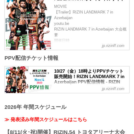
MOVIE
【Trailer】RIZIN LANDMARK 7 in
Azerbaijan
youtu.be
RIZIN LANDMARK 7 in Azerbaijan 大会概
要
開催日時
jp.rizinff.com
2023年11月4日（土）日本時間 20:00開始
（予定）
PPV配信チケット情報
※開場・開始時間は予定です。決定次第
RIZIN FFオフィシャルサイトにてご案内
します。
10/27（金）18時よりPPVチケット
終了予定時間
販売開始！RIZIN LANDMARK 7 in
日本時間 25:00頃
Azerbaijan PPV配信情報 - RIZIN
※試合内容、イベント進行によって終了
FIGHTING FEDERATION オフィシ
jp.rizinff.com
予定時間が前後することがありますので
ャルサイト
ご了承ください。
10月27日（金）18時より、RIZIN
会場
LANDMARK 7 in AzerbaijanのPPV配信チ
2026年 年間スケジュール
アゼルバイジャン...
ケットの販売がスタートすることが決定
したぞ！
≫ 発表済み年間スケジュールはこちら
今大会は、RIZIN 100 CLUB、ABEMA、
U-NEXT、RIZIN LIVE、そしてスカパ
【8/11(火･祝)開催】RIZIN.54 トヨタアリーナ大会