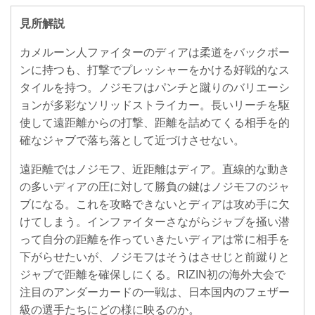
見所解説
カメルーン人ファイターのディアは柔道をバックボー
ンに持つも、打撃でプレッシャーをかける好戦的なス
タイルを持つ。ノジモフはパンチと蹴りのバリエーシ
ョンが多彩なソリッドストライカー。長いリーチを駆
使して遠距離からの打撃、距離を詰めてくる相手を的
確なジャブで落ち落として近づけさせない。
遠距離ではノジモフ、近距離はディア。直線的な動き
の多いディアの圧に対して勝負の鍵はノジモフのジャ
ブになる。これを攻略できないとディアは攻め手に欠
けてしまう。インファイターさながらジャブを掻い潜
って自分の距離を作っていきたいディアは常に相手を
下がらせたいが、ノジモフはそうはさせじと前蹴りと
ジャブで距離を確保しにくる。RIZIN初の海外大会で
注目のアンダーカードの一戦は、日本国内のフェザー
級の選手たちにどの様に映るのか。