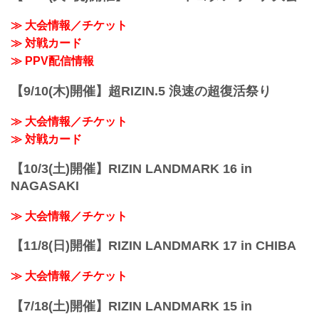
ー！で販売予定だ！
初の海外開催となるRIZIN LANDMARK 7
≫ 大会情報／チケット
in Azerbaijanをお好きな配信サービスで、
全試合リアルタイムで視聴しよう！
≫ 対戦カード
PPV配信チケット販売日時
≫ PPV配信情報
2023年10月27日（金）18:00〜
PPV配信スケジ...
【9/10(木)開催】超RIZIN.5 浪速の超復活祭り
≫ 大会情報／チケット
≫ 対戦カード
【10/3(土)開催】RIZIN LANDMARK 16 in
NAGASAKI
≫ 大会情報／チケット
【11/8(日)開催】RIZIN LANDMARK 17 in CHIBA
≫ 大会情報／チケット
【7/18(土)開催】RIZIN LANDMARK 15 in