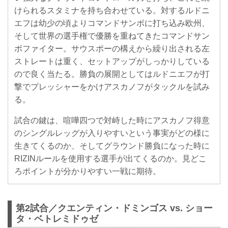
けられるスタミナを持ち合わせている。対するルドニ
エフは幼少の頃よりコマンドサンボに打ち込み欧州、
そして世界の選手権で優勝を重ねてきたコマンドサン
ボファイター。サウスポーの構えから繰り出される左
ストレートは重く、セットアップがしっかりしている
ので良く当たる。勝負の展開としてはルドニエフが打
撃でプレッシャーをかけアスカノフがタックルを試み
る。
試合の鍵は、喧嘩四つで対峙した時にアスカノフ得意
のシングルレッグが入りやすいという事実がどの様に
生きてくるのか、そしてグラウンド勝負になった時に
RIZINルールを使用する選手が出てくるのか。見どこ
ろポイントが分かりやすい一戦に期待。
第2試合／クエンティン・ドミンゴス vs. ショー
タ・ベトレミドゥゼ