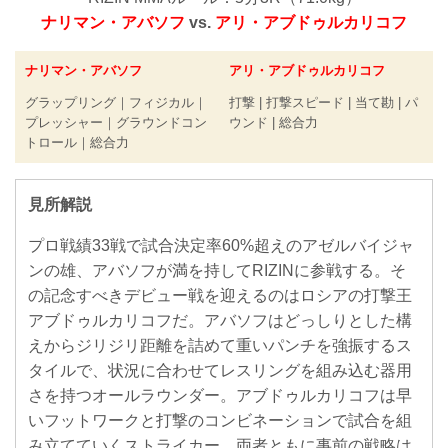
ナリマン・アバソフ
vs.
アリ・アブドゥルカリコフ
ナリマン・アバソフ
アリ・アブドゥルカリコフ
グラップリング｜フィジカル｜
打撃 | 打撃スピード | 当て勘 | パ
プレッシャー｜グラウンドコン
ウンド | 総合力
トロール｜総合力
見所解説
プロ戦績33戦で試合決定率60%超えのアゼルバイジャ
ンの雄、アバソフが満を持してRIZINに参戦する。そ
の記念すべきデビュー戦を迎えるのはロシアの打撃王
アブドゥルカリコフだ。アバソフはどっしりとした構
えからジリジリ距離を詰めて重いパンチを強振するス
タイルで、状況に合わせてレスリングを組み込む器用
さを持つオールラウンダー。アブドゥルカリコフは早
いフットワークと打撃のコンビネーションで試合を組
み立てていくストライカー。両者ともに事前の戦略は