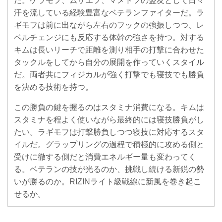
だ。ケラモフ、ムサエフ、マメドフの盟友として日々
汗を流している経験豊富なベテランファイターだ。ラ
ギモフは前に出ながら左右のフックの強振しつつ、レ
ベルチェンジにも反応する体幹の強さを持つ。対する
キムは長いリーチで距離を測り相手の打撃に合わせた
タックルをしてから自分の展開を作っていくスタイル
だ。両者共にフィジカルが強く打撃でも寝技でも勝負
を決める技術を持つ。
この勝負の鍵を握るのはスタミナ消費になる。キムは
スタミナを程よく使いながら最終的には寝技勝負がし
たい。ラギモフは打撃勝負しつつ寝技に対応するスタ
イルだ。グラップリングの過程で積極的に攻める側と
受けに徹する側だと消費エネルギー量も変わってく
る。ベテランの技が光るのか、挑戦し続ける新鋭の勢
いが勝るのか。RIZINライト級戦線に新風を巻き起こ
せるか。