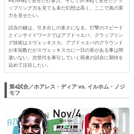
RENA戦で見せた打撃力、そして伊澤戦で見せたグラ
ップリング力を見ても未だ幻想は高く、ここで真の実
力を見せたい。
試合の鍵は、引き出しの多さになる。打撃のスピード
とインサイドワークではアブドゥエバ、グラップリン
グ技術はスヴェッキスカ。アブドゥエバのグラウンド
が未知数だがスヴェッキスカに一日の長がある事は間
違いない。次世代を牽引していく両者の試合に期待を
込めて注目したい。
第4試合／ホアレス・ディア vs. イルホム・ノジ
モフ