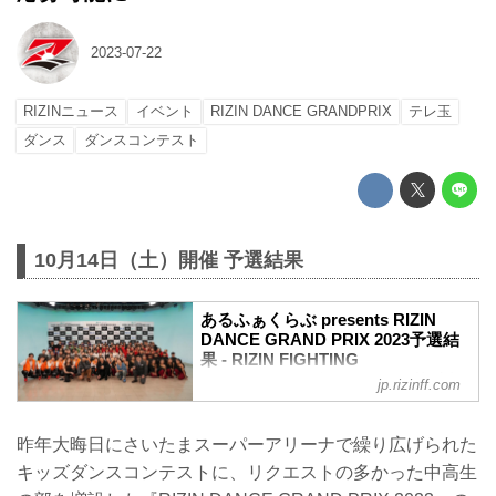
2023-07-22
RIZINニュース
イベント
RIZIN DANCE GRANDPRIX
テレ玉
ダンス
ダンスコンテスト
10月14日（土）開催 予選結果
あるふぁくらぶ presents RIZIN
DANCE GRAND PRIX 2023予選結
果 - RIZIN FIGHTING
FEDERATION オフィシャルサイト
jp.rizinff.com
10月14日（土） テレ玉 本社内 第一スタ
ジオにて行われた、あるふぁくらぶ
昨年大晦日にさいたまスーパーアリーナで繰り広げられた
presents RIZIN DANCE GRAND PRIX
キッズダンスコンテストに、リクエストの多かった中高生
2023の予選の結果は次の通りです。
決勝進出チーム / 小学生部門