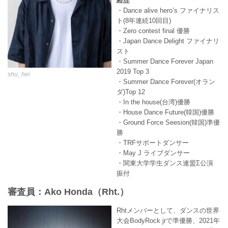
経歴
・Dance alive hero’s ファイナリス
ト(8年連続10回目)
・Zero contest final 優勝
・Japan Dance Delight ファイナリ
スト
・Summer Dance Forever Japan
2019 Top 3
shu_hei
・Summer Dance Forever(オラン
ダ)Top 12
・In the house(台湾)優勝
・House Dance Future(韓国)優勝
・Ground Force Seesion(韓国)準優
勝
・TRFサポートダンサー
・May J ライブダンサー
・関東大学学生ダンス連盟Σ公演
振付
審査員：Ako Honda（Rht.）
Rhtメンバーとして、ダンスの世界
大会BodyRock jrで準優勝、2021年