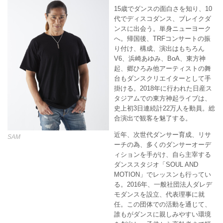
15歳でダンスの面白さを知り、10
代でディスコダンス、ブレイクダ
ンスに出会う。単身ニューヨーク
へ。帰国後、TRFコンサートの振
り付け、構成、演出はもちろん
V6、浜崎あゆみ、BoA、東方神
起、郷ひろみ他アーティストの舞
台もダンスクリエイターとして手
掛ける。2018年に行われた日産ス
タジアムでの東方神起ライブは、
史上初3日連続計22万人を動員。総
合演出で観客を魅了する。
近年、次世代ダンサー育成、リサ
SAM
ーチの為、多くのダンサーオーデ
ィションを手がけ、自ら主宰する
ダンススタジオ「SOUL AND
MOTION」でレッスンも行ってい
る。2016年、一般社団法人ダレデ
モダンスを設立、代表理事に就
任。この団体での活動を通じて、
誰もがダンスに親しみやすい環境