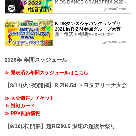
KIDS DANCE GRANDPRIX 2022 -
RIZIN FIGHTING FEDERATION オ
jp.rizinff.com
フィシャルサイト
更新情報
KIDSダンスジャパングランプリ
12/25（日）更新
2021 in RIZIN 参加グループ大募
予選・決勝ラウンドの審査員が決定！
集！復活！格闘技EXPO 2021 -
世界を目指す日本一のキッズダンスチー
RIZIN FIGHTING FEDERATION オ
jp.rizinff.com
ムを決定するダンスコンテスト『U-NEXT
フィシャルサイト
Presents RIZIN KIDS DANCE
12月31日（金）さいたまスーパーアリー
GRANDPRIX 2022』！
ナのコミュニティアリーナで行われる
2026年 年間スケジュール
ダンス界のレジェンド・SAM氏が総合プ
『復活！格闘技EXPO 2021』で、KIDSダ
ロデューサー＆審査員長を務め、優勝チ
ンスジャパングランプリ2021 in RIZINが
≫ 発表済み年間スケジュールはこちら
ームには活動資金として100万円を贈呈！
開催されるぞ！
さらに2023年の1年間、RIZIN KIDS
このKIDSダンスジャパングランプリへ参
DANCEアンバサダーとして各大会でダン
【8/11(火･祝)開催】RIZIN.54 トヨタアリーナ大会
加するグループを大募集！勝ち上がった
スを披露できる権利を獲得することがで
上位3グループは、RIZIN.33が行われるメ
きるぞ！
≫ 大会情報／チケット
インステージでダンスを披露することが
参加条件等を...
出来るぞ！
≫ 対戦カード
応募要項をご確認の上、KIDSダンスジャ
≫ PPV配信情報
パングランプリ2021 in RIZINへエントリ
ーしよう！
【9/10(木)開催】超RIZIN.5 浪速の超復活祭り
KIDSダンスジャパングランプリ2...