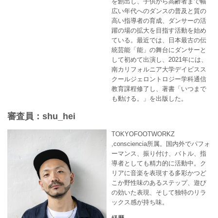
を創出し、子供から高齢者まで幅
広い年代へのダンスの普及と質の
高い指導者の育成、ダンサーの活
躍の場の拡大を目指す活動を始め
ている。最近では、日本最古の伝
統芸能「能」の舞台にダンサーと
して初めて出演し、2021年には、
南カリフォルニア大学デイビスス
クールジェロントロジー学科通信
教育課程修了し、著書「いつまで
も動ける。」を出版した。
審査員：shu_hei
TOKYOFOOTWORKZ
,consciencia所属。国内外でパフォ
ーマンス、振り付け、バトル、指
導者としても精力的に活動中。ク
リアに音楽を表現する多彩かつど
こか野性味のあるステップ、遊び
の効いた表現、そして独特のリラ
ックス感が持ち味。