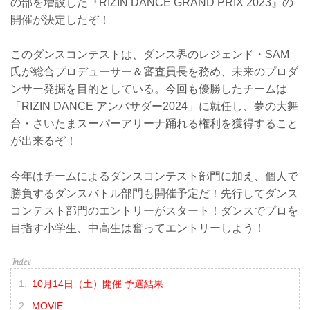
の部を増設した『RIZIN DANCE GRAND PRIX 2023』の
決勝進出チーム / 小学生部門
開催が決定したぞ！
Peek-a-boo★H
Peek-a-boo★H
SUPER La.PANTHER P
このダンスコンテストは、ダンス界のレジェンド・SAM
SUPER La.PANTHER P
氏が総合プロデューサー＆審査員長を務め、未来のプロダ
Ledisy
ンサー発掘を目的としている。今回も優勝したチームは
Ledisy
IoRio
「RIZIN DANCE アンバサダー2024」に就任し、夢の大舞
IoRio
台・さいたまスーパーアリーナ踊れる権利を獲得すること
ALTEMA
が出来るぞ！
ALTEMA
UnNova
UnNova
今年はチームによるダンスコンテスト部門に加え、個人で
決勝進出チーム...
勝負するダンスバトル部門も開催予定だ！先行してダンス
コンテスト部門のエントリーがスタート！ダンスでプロを
目指す小学生、中高生は奮ってエントリーしよう！
10月14日（土）開催 予選結果
MOVIE