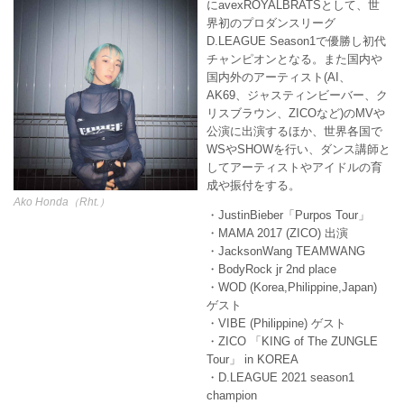
にavexROYALBRATSとして、世
界初のプロダンスリーグ
D.LEAGUE Season1で優勝し初代
チャンピオンとなる。また国内や
国内外のアーティスト(AI、
AK69、ジャスティンビーバー、ク
リスブラウン、ZICOなど)のMVや
公演に出演するほか、世界各国で
WSやSHOWを行い、ダンス講師と
してアーティストやアイドルの育
成や振付をする。
Ako Honda（Rht.）
・JustinBieber「Purpos Tour」
・MAMA 2017 (ZICO) 出演
・JacksonWang TEAMWANG
・BodyRock jr 2nd place
・WOD (Korea,Philippine,Japan)
ゲスト
・VIBE (Philippine) ゲスト
・ZICO 「KING of The ZUNGLE
Tour」 in KOREA
・D.LEAGUE 2021 season1
champion