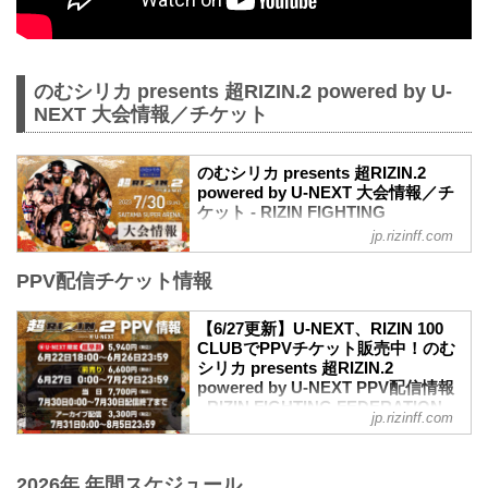
のむシリカ presents 超RIZIN.2 powered by U-
NEXT 大会情報／チケット
のむシリカ presents 超RIZIN.2
powered by U-NEXT 大会情報／チ
ケット - RIZIN FIGHTING
FEDERATION オフィシャルサイト
jp.rizinff.com
更新情報
PPV配信チケット情報
【7/5更新】開催日変更のお知らせ
「のむシリカ」が冠スポンサーに決定致
しました。
【6/27更新】U-NEXT、RIZIN 100
【6/16更新】開催日変更のお知らせ
CLUBでPPVチケット販売中！のむ
超RIZIN.2 powered by U-NEXT開場/開始
シリカ presents 超RIZIN.2
時間が以下に変更となりました。
powered by U-NEXT PPV配信情報
変更前：7月30日（日）12:00開場（予
- RIZIN FIGHTING FEDERATION
jp.rizinff.com
定）/ 14:00開始（予定）
オフィシャルサイト
変更後：7月30日（日）10:00開場 / 12:00
7月30日（日）さいたまスーパーアリーナ
開始
にて開催されるのむシリカ presents 超
2026年 年間スケジュール
MOVIE