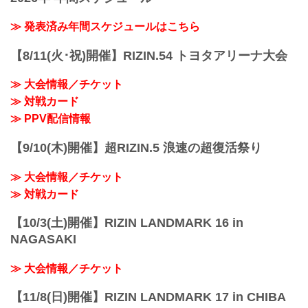
RIZIN.2 powered by U-NEXTの、U-
【Trailer】超RIZIN.2 powered by U-NEXT
NEXT、RIZIN 100 CLUBでのPPV配信チ
youtu.be
≫ 発表済み年間スケジュールはこちら
ケットの販売がスタート！
超RIZIN.2 powere...
会場に来れない方はお好きなプラットフ
【8/11(火･祝)開催】RIZIN.54 トヨタアリーナ大会
ォームでのむシリカ presents 超RIZIN.2
powered by U-NEXTを全試合リアルタイ
≫ 大会情報／チケット
ムで視聴しよう！
更新情報
≫ 対戦カード
6/27（月）更新
≫ PPV配信情報
RIZIN 100 CLUBでPPVチケットの販売が
スタート！
【9/10(木)開催】超RIZIN.5 浪速の超復活祭り
PPV配信チケ...
≫ 大会情報／チケット
≫ 対戦カード
【10/3(土)開催】RIZIN LANDMARK 16 in
NAGASAKI
≫ 大会情報／チケット
【11/8(日)開催】RIZIN LANDMARK 17 in CHIBA