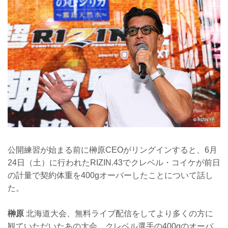
公開練習が始まる前に榊原CEOがリングインすると、6月
24日（土）に行われたRIZIN.43でクレベル・コイケが前日
の計量で契約体重を400gオーバーしたことについて話し
た。
榊原
北海道大会、無料ライブ配信をしてより多くの方に
観ていただいたあの大会、クレベル選手の400gのオーバ