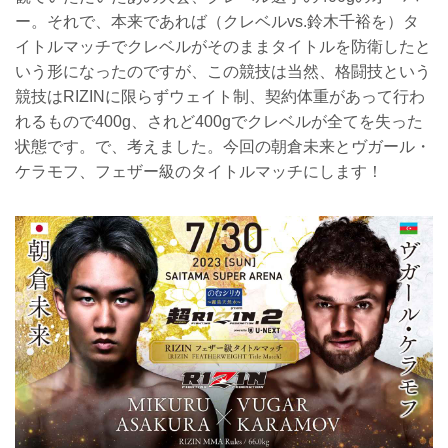
ー。それで、本来であれば（クレベルvs.鈴木千裕を）タ
イトルマッチでクレベルがそのままタイトルを防衛したと
いう形になったのですが、この競技は当然、格闘技という
競技はRIZINに限らずウェイト制、契約体重があって行わ
れるもので400g、されど400gでクレベルが全てを失った
状態です。で、考えました。今回の朝倉未来とヴガール・
ケラモフ、フェザー級のタイトルマッチにします！