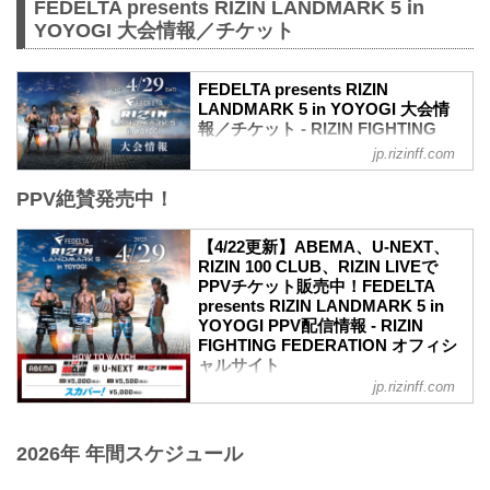
FEDELTA presents RIZIN LANDMARK 5 in
YOYOGI 大会情報／チケット
FEDELTA presents RIZIN
LANDMARK 5 in YOYOGI 大会情
報／チケット - RIZIN FIGHTING
FEDERATION オフィシャルサイト
jp.rizinff.com
更新情報
PPV絶賛発売中！
【3/22更新】アウトレット席/増席、チケ
ット追加販売のお知らせ
RIZIN LANDMARK 5 in YOYOGIのアウト
【4/22更新】ABEMA、U-NEXT、
レット席と演出変更による増席でSRS席
RIZIN 100 CLUB、RIZIN LIVEで
の販売が決定いたしました。
PPVチケット販売中！FEDELTA
販売開始：3月26日（日）10:00〜
presents RIZIN LANDMARK 5 in
SRS席 ※増席
YOYOGI PPV配信情報 - RIZIN
アウトレットS席
FIGHTING FEDERATION オフィシ
アウトレットA席
ャルサイト
【3/2更新】開催日変更のお知らせ
jp.rizinff.com
更新情報
RIZIN LANDMARK 5 in YOYOGIの開催日
4/22（土）更新
が以下に変更となりました。
RIZIN LIVEでPPVチケットの販売がスタ
変更前：4月30日（日）
2026年 年間スケジュール
ート！
変更後：4月29日（祝・土）14:30開場 /
4月29日（祝・土）代々木第一体育館にて
...