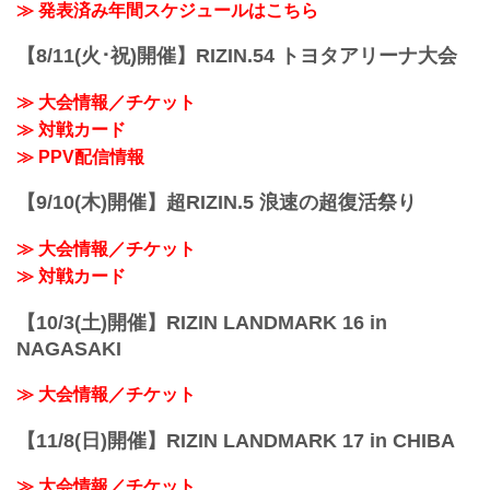
開催されるFEDELTA presents RIZIN
≫ 発表済み年間スケジュールはこちら
LANDMARK 5 in YOYOGIのPPV配信チ
ケットが、ABEMA、U-NEXT、RIZIN
【8/11(火･祝)開催】RIZIN.54 トヨタアリーナ大会
100 CLUBの販売スタートしたぞ！
会場に来れない方はお好きな配信サービ
≫ 大会情報／チケット
スで、FEDELTA presents RIZIN
≫ 対戦カード
LANDMARK 5 in YOYOGIを全試合リア
ルタイムで視聴しよう！
≫ PPV配信情報
PPV...
【9/10(木)開催】超RIZIN.5 浪速の超復活祭り
≫ 大会情報／チケット
≫ 対戦カード
【10/3(土)開催】RIZIN LANDMARK 16 in
NAGASAKI
≫ 大会情報／チケット
【11/8(日)開催】RIZIN LANDMARK 17 in CHIBA
≫ 大会情報／チケット