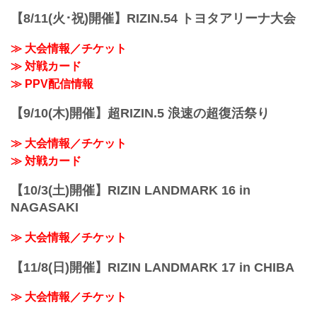
変更前：4月30日（日）
ート！
【8/11(火･祝)開催】RIZIN.54 トヨタアリーナ大会
変更後：4月29日（祝・土）14:30開場 /
4月29日（祝・土）代々木第一体育館にて
...
開催されるFEDELTA presents RIZIN
≫ 大会情報／チケット
LANDMARK 5 in YOYOGIのPPV配信チ
ケットが、ABEMA、U-NEXT、RIZIN
≫ 対戦カード
100 CLUBの販売スタートしたぞ！
≫ PPV配信情報
会場に来れない方はお好きな配信サービ
スで、FEDELTA presents RIZIN
【9/10(木)開催】超RIZIN.5 浪速の超復活祭り
LANDMARK 5 in YOYOGIを全試合リア
ルタイムで視聴しよう！
≫ 大会情報／チケット
PPV...
≫ 対戦カード
【10/3(土)開催】RIZIN LANDMARK 16 in
NAGASAKI
≫ 大会情報／チケット
【11/8(日)開催】RIZIN LANDMARK 17 in CHIBA
≫ 大会情報／チケット