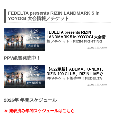
技イベント「RIZIN」（ライジン）と
「RIZIN FIGHTING FEDERATION」（ラ
FEDELTA presents RIZIN LANDMARK 5 in
イジン ファイティング フェデレーショ
ン）の情報・加盟団体について発信して
YOYOGI 大会情報／チケット
いきます。
FEDELTA presents RIZIN
LANDMARK 5 in YOYOGI 大会情
報／チケット - RIZIN FIGHTING
FEDERATION オフィシャルサイト
jp.rizinff.com
更新情報
PPV絶賛発売中！
【3/22更新】アウトレット席/増席、チケ
ット追加販売のお知らせ
RIZIN LANDMARK 5 in YOYOGIのアウト
【4/22更新】ABEMA、U-NEXT、
レット席と演出変更による増席でSRS席
RIZIN 100 CLUB、RIZIN LIVEで
の販売が決定いたしました。
PPVチケット販売中！FEDELTA
販売開始：3月26日（日）10:00〜
presents RIZIN LANDMARK 5 in
jp.rizinff.com
SRS席 ※増席
YOYOGI PPV配信情報 - RIZIN
アウトレットS席
FIGHTING FEDERATION オフィシ
アウトレットA席
ャルサイト
2026年 年間スケジュール
【3/2更新】開催日変更のお知らせ
更新情報
RIZIN LANDMARK 5 in YOYOGIの開催日
4/22（土）更新
≫ 発表済み年間スケジュールはこちら
が以下に変更となりました。
RIZIN LIVEでPPVチケットの販売がスタ