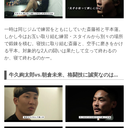
一時は同じジムで練習をともにしていた斎藤裕と平本蓮。
しかし今はお互い取り組む練習・スタイルから別々の場所
で鍛錬を積む。寝技に取り組む斎藤と、空手に磨きをかけ
る平本。対象的な2人の闘いは果たして立って終わるの
か、寝て終わるのかー。
牛久絢太郎vs.朝倉未来、格闘技に誠実なのは...