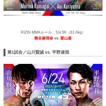
RIZIN MMAルール：5分3R（61.0kg）
熊谷麻理奈
vs.
栗山葵
第1試合／山川賢誠 vs. 平野凌我