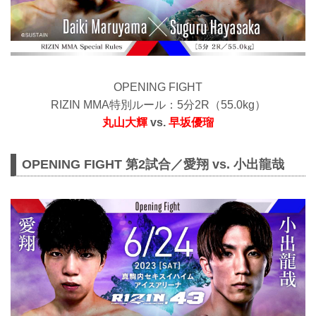
OPENING FIGHT
RIZIN MMA特別ルール：5分2R（55.0kg）
丸山大輝
vs.
早坂優瑠
OPENING FIGHT 第2試合／愛翔 vs. 小出龍哉