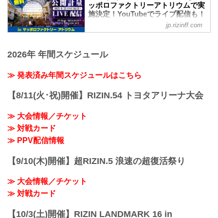
るRIZIN.43が、RIZIN FF公式Youtubeチ
ッポロファクトリーアトリウムで実
終了予定時間
ャンネルで全試合 無料配信されることが
施決定！YouTubeでライブ配信も！
19:00〜20:00頃
決定したぞ！
RIZIN.43 - RIZIN FIGHTING
※試合内容、イベント進行によって終了
jp.rizinff.com
またCSスカパー！でも無料配信が決定！
FEDERATION オフィシャルサイト
予定時間が前後することがありますので
会場に来れない方はRIZIN FF公式
ご了承ください。
6月23日（金）16時15分より北海道札幌
Youtubeチャンネルで、RIZIN.43北海道大
会場
市のサッポロファクトリーアトリウムに
2026年 年間スケジュール
会を全試合リアルタイムで視聴しよう！
真駒内セキスイハイムアイスアリーナ
て、RIZIN.43の公開計量が行われるぞ！
PPV配信スケジュール一覧
札幌市営...
今愛の公開計量は、なんと観覧無料！ま
≫ 発表済み年間スケジュールはこちら
配信日時 料金 配信媒体 アーカイブ
たこの模様はRIZIN FF公式Youtubeチャ
期間 その他
ンネルでライブ配信もされる予定だ！
6/24(土)
【8/11(火･祝)開催】RIZIN.54 トヨタアリーナ大会
※RIZIN FF オフィシャルファンクラブ
12:30〜 無料配信 RIZIN FF公式...
「強者ノ巣」で募集中の「RIZIN.43 公開
≫ 大会情報／チケット
計量 見学ご招待」は、ステージにより近
く、座席のご用意がございます。
≫ 対戦カード
戦いを翌日に控えたファイター達の鍛え
≫ PPV配信情報
上げられた肉体、そして張りつめた空気
の中で行われるフェ...
【9/10(木)開催】超RIZIN.5 浪速の超復活祭り
≫ 大会情報／チケット
≫ 対戦カード
【10/3(土)開催】RIZIN LANDMARK 16 in