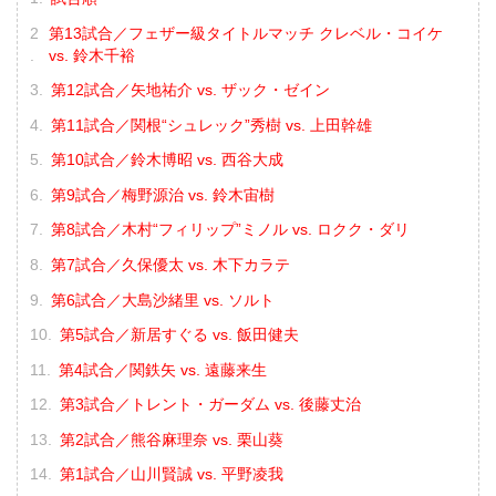
第13試合／フェザー級タイトルマッチ クレベル・コイケ
vs. 鈴木千裕
第12試合／矢地祐介 vs. ザック・ゼイン
第11試合／関根“シュレック”秀樹 vs. 上田幹雄
第10試合／鈴木博昭 vs. 西谷大成
第9試合／梅野源治 vs. 鈴木宙樹
第8試合／木村“フィリップ”ミノル vs. ロクク・ダリ
第7試合／久保優太 vs. 木下カラテ
第6試合／大島沙緒里 vs. ソルト
第5試合／新居すぐる vs. 飯田健夫
第4試合／関鉄矢 vs. 遠藤来生
第3試合／トレント・ガーダム vs. 後藤丈治
第2試合／熊谷麻理奈 vs. 栗山葵
第1試合／山川賢誠 vs. 平野凌我