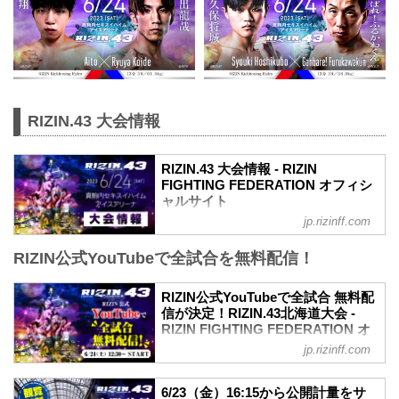
RIZIN.43 大会情報
RIZIN.43 大会情報 - RIZIN
FIGHTING FEDERATION オフィシ
ャルサイト
jp.rizinff.com
MOVIE
【RIZIN.43】クレベル・コイケ vs. 鈴木
RIZIN公式YouTubeで全試合を無料配信！
千裕 - フェザー級タイトルマッチ決定
youtu.be
RIZIN.43 大会概要
RIZIN公式YouTubeで全試合 無料配
開催日時
信が決定！RIZIN.43北海道大会 -
2023年6月24日（土）12:00開場 / 14:00開
RIZIN FIGHTING FEDERATION オ
始
フィシャルサイト
jp.rizinff.com
※開場・開始時間は予定です。決定次第
6月24日（土）に北海道札幌市の真駒内セ
RIZIN FFオフィシャルサイトにてご案内
キスイハイムアイスアリーナで開催され
6/23（金）16:15から公開計量をサ
します。