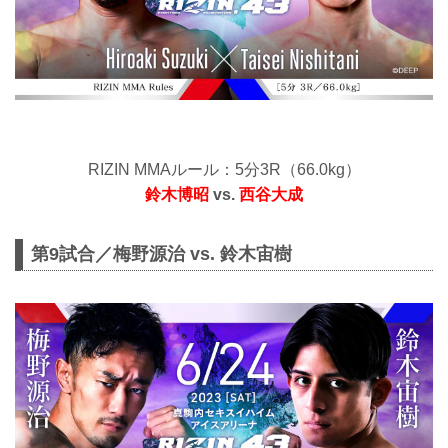
RIZIN MMAルール：5分3R（66.0kg）
鈴木博昭
vs.
西谷大成
第9試合／梅野源治 vs. 鈴木宙樹