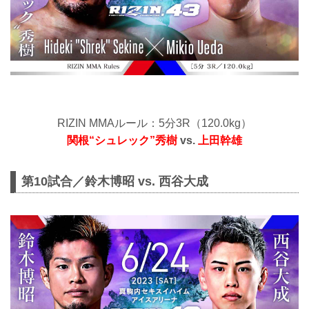
RIZIN MMAルール：5分3R（120.0kg）
関根“シュレック”秀樹
vs.
上田幹雄
第10試合／鈴木博昭 vs. 西谷大成