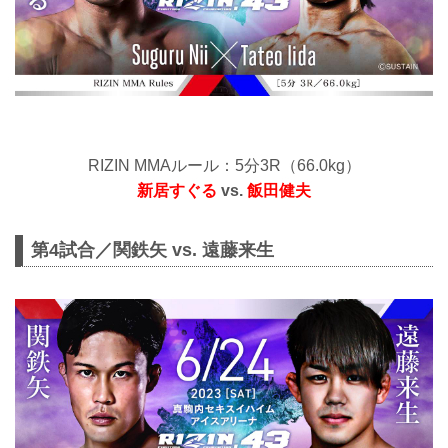
RIZIN MMAルール：5分3R（66.0kg）
新居すぐる
vs.
飯田健夫
第4試合／関鉄矢 vs. 遠藤来生