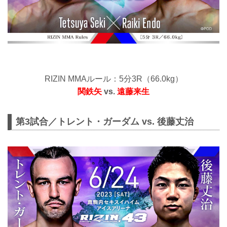
RIZIN MMAルール：5分3R（66.0kg）
関鉄矢
vs.
遠藤来生
第3試合／トレント・ガーダム vs. 後藤丈治