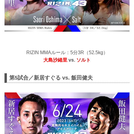
RIZIN MMAルール：5分3R（52.5kg）
大島沙緒里
vs.
ソルト
第5試合／新居すぐる vs. 飯田健夫