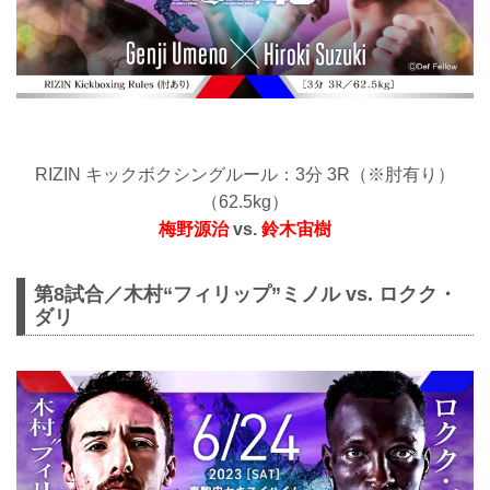
RIZIN キックボクシングルール：3分 3R（※肘有り）
（62.5kg）
梅野源治
vs.
鈴木宙樹
第8試合／木村“フィリップ”ミノル vs. ロクク・
ダリ