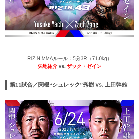
RIZIN MMAルール：5分3R（71.0kg）
矢地祐介
vs.
ザック・ゼイン
第11試合／関根“シュレック”秀樹 vs. 上田幹雄