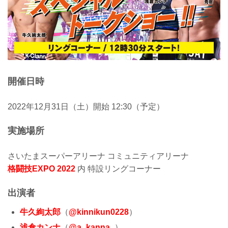
開催日時
2022年12月31日（土）開始 12:30（予定）
実施場所
さいたまスーパーアリーナ コミュニティアリーナ
格闘技EXPO 2022
内 特設リングコーナー
出演者
牛久絢太郎
（
@kinnikun0228
）
浅倉カンナ
（
@a_kanna_
）