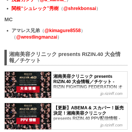
関根“シュレック”秀樹
（
@shrekbonsai
）
MC
アマレス兄弟
（
@kimagure8558
）
（
@wrestlingmanzai
）
湘南美容クリニック presents RIZIN.40 大会情
報／チケット
湘南美容クリニック presents
RIZIN.40 大会情報／チケット -
RIZIN FIGHTING FEDERATION オ
フィシャルサイト
jp.rizinff.com
更新情報
12/21（水）更新
【更新】ABEMA & スカパー！販売
チケット
決定！湘南美容クリニック
SA席（17,000円）が12/22（木）10:00よ
presents RIZIN.40 PPV配信情報 -
り販売開始！
RIZIN FIGHTING FEDERATION オ
jp.rizinff.com
12/15（木）更新
フィシャルサイト