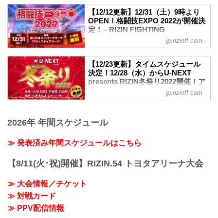
チケット
更新情報
VVIP席、VIP席、SRS席、A席は完売い
【12/12更新】12/31（土）9時より
12/12（月）更新
OPEN！格闘技EXPO 2022が開催決
たしました。
以下のプラットフォームでもPPV配信の
定！ - RIZIN FIGHTING
MOVIE
販売が決定！
FEDERATION オフィシャルサイト
【Trailer】湘南美容クリニック presents
jp.rizinff.com
ABEMA
RIZIN.40 in さいたまスーパーアリーナ
12月31日（土）さいたまスーパーアリー
スカパー！（※販売開始は12/23（金））
youtu.be
ナのコミュニティアリーナで行われる
12月31日（土）さいたまスーパーアリー
【12/23更新】タイムスケジュール
大会概要
『格闘技EXPO 2022』の詳細が決定した
ナにて開催される湘南美容クリニック
決定！12/28（水）からU-NEXT
名称
ぞ！
presents RIZIN冬祭り2022開催！ア
presents RIZIN.40の各配信サービスの
湘南美容クリニック presents RIZIN.40
会場内には特設リングコーナーが設置さ
イドルフェス、お笑いライブの実施
PPV配信チケット情報をまとめたぞ！
jp.rizinff.com
日時
れ様々なイベントを開催予定！また今年
も決定！ - RIZIN FIGHTING
会場に来れない方はお好きな配信サービ
2022年12月31日（土）12:00開場 / 14:00
もRIZINオリジナルお守りを販売する
FEDERATION オフィシャルサイト
スで、湘南美容クリニック presents
開始
RIZIN神社や飲食エリア、グッズ販売コー
RIZIN.40を全試合リアルタイムで視聴し
更新情報
2026年 年間スケジュール
会場
ナーなど、皆んなで楽しめるブースが盛
よう！
12/23（金）更新
さいたま...
りだくさん！
PPV配信スケジュール一覧
タイムスケジュール決定！
≫ 発表済み年間スケジュールはこちら
格闘技EXPO 2022は入場無料！大晦日は
配信日時 料金 配信媒体 ア...
12/21（水）更新
コミュニティアリーナで格闘技EXPO
U-NEXTが冠協賛に決定！
2022を楽しもう！
【8/11(火･祝)開催】RIZIN.54 トヨタアリーナ大会
12/13（火）更新
格闘技EXPO 2022 特設リングコーナー
RIZIN冬祭り2022 MC & RIZIN冬祭り2022
イベントスケジュー...
≫ 大会情報／チケット
アンバサダー決定！
12月28日（水）から12月30日（金）の3
≫ 対戦カード
日間に渡り六本木ヒルズアリーナにて、
≫ PPV配信情報
U-NEXT presents RIZIN冬祭り2022が開