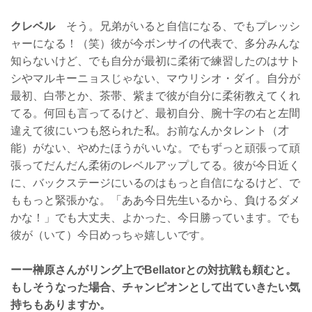
クレベル
そう。兄弟がいると自信になる、でもプレッシ
ャーになる！（笑）彼が今ボンサイの代表で、多分みんな
知らないけど、でも自分が最初に柔術で練習したのはサト
シやマルキーニョスじゃない、マウリシオ・ダイ。自分が
最初、白帯とか、茶帯、紫まで彼が自分に柔術教えてくれ
てる。何回も言ってるけど、最初自分、腕十字の右と左間
違えて彼にいつも怒られた私。お前なんかタレント（才
能）がない、やめたほうがいいな。でもずっと頑張って頑
張ってだんだん柔術のレベルアップしてる。彼が今日近く
に、バックステージにいるのはもっと自信になるけど、で
ももっと緊張かな。「ああ今日先生いるから、負けるダメ
かな！」でも大丈夫、よかった、今日勝っています。でも
彼が（いて）今日めっちゃ嬉しいです。
ーー榊原さんがリング上でBellatorとの対抗戦も頼むと。
もしそうなった場合、チャンピオンとして出ていきたい気
持ちもありますか。