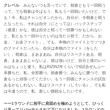
クレベル
みんないつも言っていて、朝倉ともう一回戦う
って。でも朝倉は今はもう、私もう一回戦いたいけど。で
も！今、私はチャンピオンだから。自分が、今朝倉と戦う
となったら、それは自分（にとっては）バックステップ
（後退）かな。彼は自分と戦って一回勝つかもしれない
と、私ともう一回やりたいのは当たり前で、だから、お
金。「お金ファイト」。でも、本物のファイトとウソつき
のファイトだったら、自分は本物のファイト（をした
い）。朝倉は、まあまあね。自分はリスペクトある、朝
倉。まあまあじゃないよ、彼は強いけど、自分と彼のレベ
ルはちょっと違う。私はRIZIN2年くらいで6試合ぜんぶ一
本勝ちだ。私、全部勝つ。朝倉勝つ、みんなに勝つで。朝
倉もっと頑張ってください。もう一回彼にチャンスの試合
あるかもしれない。私はリスペクト（している）。でも私
は今違うので、私、新しい挑戦をしたいです。
ーー1ラウンドに相手に肩固めを極めようとして、ひっく
り返ってリバーサルされて下になりました。1ラウンドの