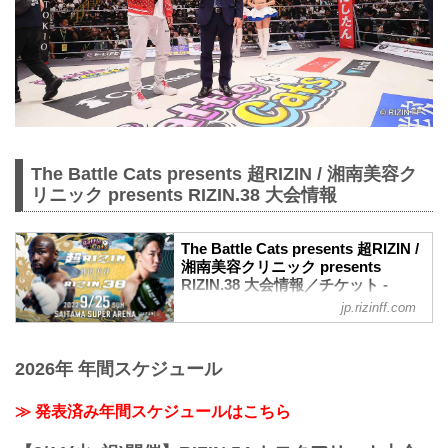
The Battle Cats presents 超RIZIN / 湘南美容ク
リニック presents RIZIN.38 大会情報
The Battle Cats presents 超RIZIN /
湘南美容クリニック presents
RIZIN.38 大会情報／チケット -
RIZIN FIGHTING FEDERATION オ
jp.rizinff.com
フィシャルサイト
大会概要
名称
2026年 年間スケジュール
The Battle Cats presents 超RIZIN / 湘南
美容クリニック presents RIZIN.38
≫ 発表済み年間スケジュールはこちら
日時
2022年9月25日（日）10:30開場 / 12:00開