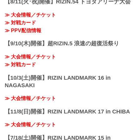
【8/11(火･祝)開催】RIZIN.54 トヨタアリーナ大会
始
※RIZIN.38は超RIZIN終了後、1時間の休
≫ 大会情報／チケット
憩を挟んで開始いたします。尚15:00開始
予定ですが、イベントの進行により前後
≫ 対戦カード
する場合がございます。予めご了承くだ
≫ PPV配信情報
さい。
終了予定時間
【9/10(木)開催】超RIZIN.5 浪速の超復活祭り
20:00〜21:00頃
※試合内容、イベント進行によって終了
≫ 大会情報／チケット
予定時間が前後することがありますので
ご...
≫ 対戦カード
【10/3(土)開催】RIZIN LANDMARK 16 in
NAGASAKI
≫ 大会情報／チケット
【11/8(日)開催】RIZIN LANDMARK 17 in CHIBA
≫ 大会情報／チケット
【7/18(土)開催】RIZIN LANDMARK 15 in