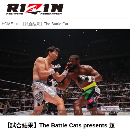
HOME
【試合結果】The Battle Cats presents 超RIZIN 第4試合／フロイド・メイウェザー vs. 朝倉未来
via text - ここをクリックして引用元(テキスト)を入力(省略可) / site.to.link.com - ここをクリックして引用元を入力(省略可)
【試合結果】The Battle Cats presents 超