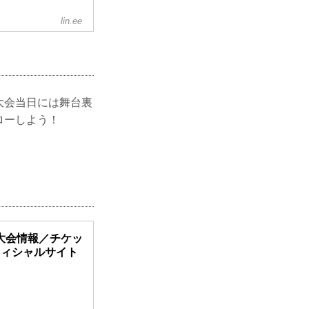
lin.ee
大会当日には舞台裏
ローしよう！
36 大会情報／チケッ
N オフィシャルサイト