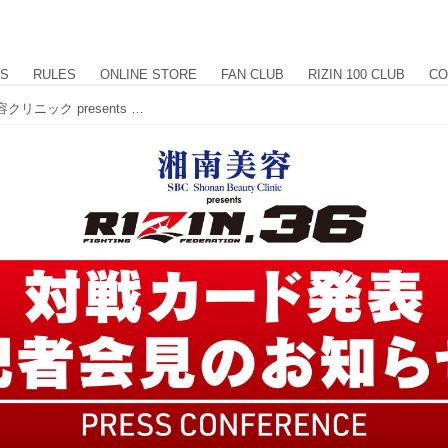
US
RULES
ONLINE STORE
FAN CLUB
RIZIN 100 CLUB
CO
6/1（水）15時よりLIVE配信！湘南美容クリニック presents RIZIN.36 対戦カード発表記者会見のお知らせ