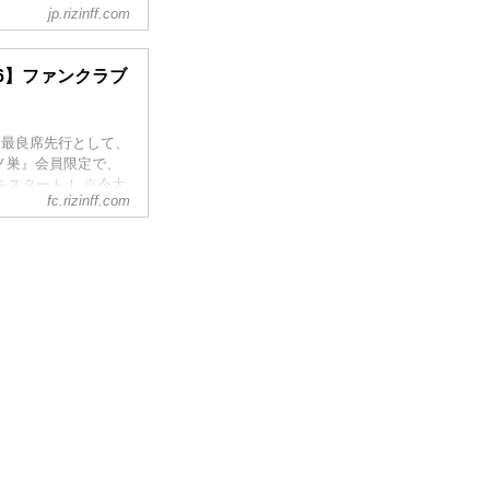
jp.rizinff.com
開始（予定）
Fオフィシャルサイト
.36】ファンクラブ
が前後することがあ
ケット最良席先行として、
者ノ巣』会員限定で、
付をスタート！ ※今大
fc.rizinff.com
の花道席の受付はあ
分
催に際し、日本スポー
..
けた感染拡大予防ガ
防止の為、チケット