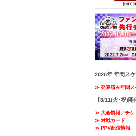
2026年 年間ス
≫ 発表済み年間
【8/11(火･祝)
≫ 大会情報／チケ
≫ 対戦カード
≫ PPV配信情報