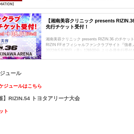
日時
2022年7月2日（土）12:30開場（予定）/ 14:00
※開場・開始時間は予定です。決定次第RIZIN F
【湘南美容クリニック presents RIZIN
にてご案内します。
先行チケット受付！
終了予定時間
19:00〜20:00頃
※試合内容、イベント進行によって終了予定時間
湘南美容クリニック presents RIZIN.36 のチ
りますのでご了承ください。
RIZIN FFオフィシャルファンクラブサイト『強
会場
2022年5月30日（月）12時00分 より会員先行受
沖縄アリーナ
会は１本花道ではありませんので、超強者会員様
那覇空港より 高速バス「沖縄南IC」下車 徒歩約7
りません。 ※※重要※※RIZINではイベント開
那覇バスターミナルより「沖縄市運動公園前」下車 .
ツ協会が作成した「スポーツイベントの再開に向
ケジュール
イドライン」に基づき、新型コロナウイルス感染
販売方...
スケジュールはこちら
開催】RIZIN.54 トヨタアリーナ大会
ット