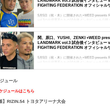
LANDMARK vol.3 試合後インタビュー vol.
ーー宣言通りのリアネイキッドチョークでした。
FIGHTING FEDERATION オフィシャ
クレベル 嬉しいです。ハハハハハ！良かったね、
す。
ーー目の傷が痛そうで...
5月5日（祝・木）に開催された+WEED presents RI
vol.3の出場選手たちの試合後インタビューを公開
所英男「やられ役で終わっちゃいました」金原正
痛感」
所英男 & 金原正徳 試合後インタビュー / +WEED pres
関、原口、YUSHI、ZENKI +WEED presen
LANDMARK vol.3
LANDMARK vol.3 試合後インタビュー vol.
youtu.be
FIGHTING FEDERATION オフィシャ
ーーグラップリングタッグマッチを終えての率直
す。
金原 やっぱこう、タッグの難しさ、グラップリン
5月5日（祝・木）に開催された+WEED presents RI
と観客もい...
vol.3の出場選手たちの試合後インタビューを公開
関鉄矢「派手に勝ちたい！派手に勝ちたいです！
関鉄矢 試合後インタビュー / +WEED presents RIZ
vol.3
ケジュール
youtu.be
ーー試合後の率直な感想をお願いします。
関 まあ、勝てたのはホッとはしているんですけど
スケジュールはこちら
のが多いかな？そんな試合です。
ーーそれは、試合直後にマイクで話していたよ...
開催】RIZIN.54 トヨタアリーナ大会