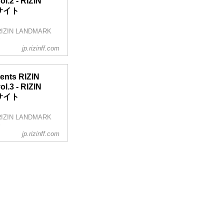
2 - RIZIN
今のお気持ちは？
ルサイト
ありがとうございま
ZIN LANDMARK
！
jp.rizinff.com
徳「色々難しいなと
ents RIZIN
ts RIZIN
3 - RIZIN
ルサイト
な感想をお願いしま
グの難しさ、ちょっ
ZIN LANDMARK
！
jp.rizinff.com
」
IN LANDMARK
、ちょっと反省する