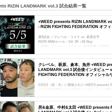
ents RIZIN LANDMARK vol.3 試合結果一覧
+WEED presents RIZIN LANDMARK
- RIZIN FIGHTING FEDERATION 
第5試合 ／クレベル・コイケ vs. 萩原京平
RIZIN MMAルール：5分 3R（68.0kg）
（WIN）クレベル・コイケ vs. 萩原京平（LOSE）
1R 1分37秒 SUB（タップアウト：リアネイキッ
≫ 試合結果詳細
第4試合 ／倉本一真 vs. 魚井フルスイング
クレベル、萩原、倉本、魚井 +WEED prese
RIZIN MMAルール：5分 3R（61.0kg）
LANDMARK vol.3 試合後インタビュー vol.
（WIN）倉本一真 vs. 魚井フルスイング（LOSE）
FIGHTING FEDERATION オフィシャ
3R 判定 （3-0）
≫ 試合結果詳細
第3試合 Exciting RIZIN pres...
5月5日（祝・木）に開催された+WEED presents RI
vol.3の出場選手たちの試合後インタビューを公開
クレベル・コイケ「次はタイトルマッチでよろし
クレベル・コイケ 試合後インタビュー / +WEED prese
LANDMARK vol.3
所&金原、中村&太田 +WEED presents R
youtu.be