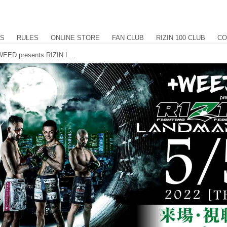
US
RULES
ONLINE STORE
FAN CLUB
RIZIN 100 CLUB
CO
サイン入りポスターをプレゼント！+WEED presents RIZIN LANDMARK vol.3 来場・視聴者アンケート ご協力のお願い