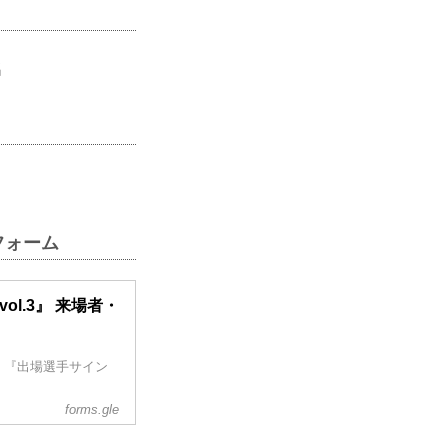
名
トフォーム
K vol.3』 来場者・
、『出場選手サイン
forms.gle