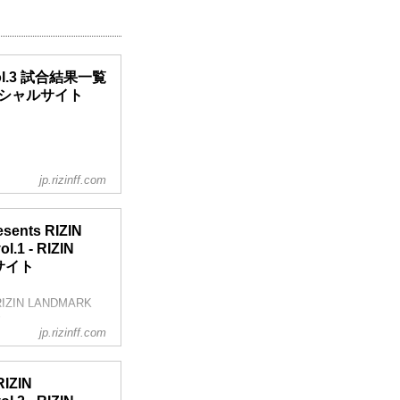
 vol.3 試合結果一覧
オフィシャルサイト
jp.rizinff.com
ドチョーク）
nts RIZIN
1 - RIZIN
ルサイト
ZIN LANDMARK
！
jp.rizinff.com
くお願いします！」
nts RIZIN
IZIN