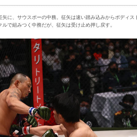
征矢に、サウスポーの中務。征矢は速い踏み込みからボディス
クルで組みつく中務だが、征矢は受け止め押し戻す。