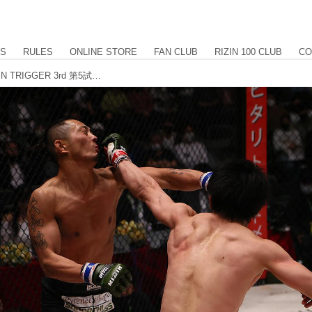
US
RULES
ONLINE STORE
FAN CLUB
RIZIN 100 CLUB
CO
【試合結果】SPASHAN presents RIZIN TRIGGER 3rd 第5試合／征矢貴 vs. 中務修良