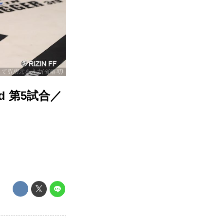
リックして引用元を入力(省略可)
3rd 第5試合／