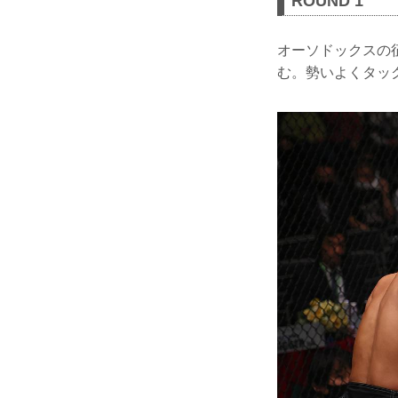
ROUND 1
オーソドックスの
む。勢いよくタッ