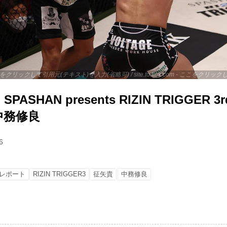
 - ここをクリックして引用元(テキスト)を入力(省略可) / site.to.link.com - ここをク
ASHAN presents RIZIN TRIGGER 
 中務修良
6
レポート
RIZIN TRIGGER3
征矢貴
中務修良