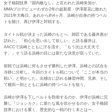
女子格闘技界『国内敵なし』と言われた浜崎朱加が、
MMAプロデビューわずか2年の超新星・伊澤星花に敗れた
2021年大晦日。あれから約4ヶ月、浜崎が自身の持つベル
トを賭け、再び伊澤と対戦する。
タイトル戦が決まった浜崎のもとへ、師匠である藤井惠が
訪れた。「初心を思い出して欲しい」と語る藤井は、
AACCで浜崎とともに汗を流す。「もう次は大丈夫で
す。」そう語る浜崎の目には新たな決意が宿っていた。
前戦では浜崎に何もさせず勝利した伊澤。浜崎との試合を
冷静に分析し、今回のタイトル戦について「ここが本当の
戦い」と明かした。出稽古に訪れる練習仲間、兄弟、そし
て横田一則とともに浜崎の持つベルトを狙う。
浜崎が伊澤を下しベルトを防衛するのか、伊澤が浜崎に完
勝し『ジョシカク』に新たな風を吹かせるのか。女子格闘
技界における重く、歴史的な一戦の行く末とはー。