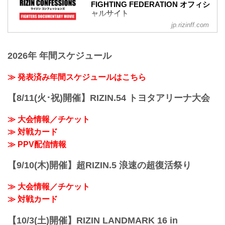
FIGHTING FEDERATION オフィシ
ャルサイト
jp.rizinff.com
RIZIN CONFESSIONS の記事一覧 - 格闘
技イベント「RIZIN」（ライジン）と
「RIZIN FIGHTING FEDERATION」（ラ
2026年 年間スケジュール
イジン ファイティング フェデレーショ
ン）の情報・加盟団体について発信して
いきます。
≫ 発表済み年間スケジュールはこちら
【8/11(火･祝)開催】RIZIN.54 トヨタアリーナ大会
≫ 大会情報／チケット
≫ 対戦カード
≫ PPV配信情報
【9/10(木)開催】超RIZIN.5 浪速の超復活祭り
≫ 大会情報／チケット
≫ 対戦カード
【10/3(土)開催】RIZIN LANDMARK 16 in