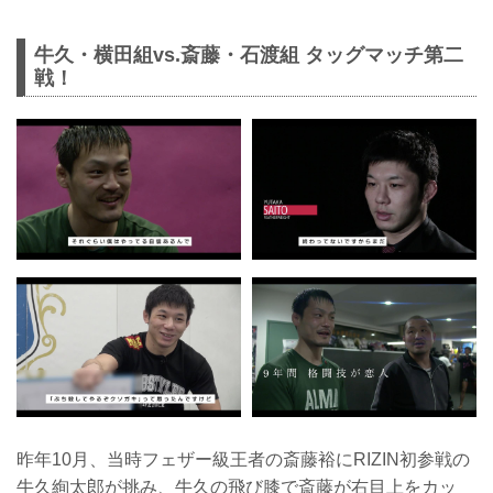
牛久・横田組vs.斎藤・石渡組 タッグマッチ第二
戦！
昨年10月、当時フェザー級王者の斎藤裕にRIZIN初参戦の
牛久絢太郎が挑み、牛久の飛び膝で斎藤が右目上をカッ