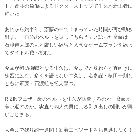
ト、斎藤の負傷によるドクターストップで牛久が新王者に
輝いた。
あれから約半年、斎藤の中で止まっていた時間が再び動き
出す。「自分のベルトを返してもらう」と語った斎藤は、
石渡伸太郎のもと厳しい練習と入念なゲームプランを練っ
てタイトル戦へ挑む。
今回が初防衛戦となる牛久は、今までと変わらず直向きに
練習に励む。多くを語らない牛久は、名参謀・横田一則と
ともに斎藤・石渡組を迎え撃つ。
RIZINフェザー級のベルトを牛久が防衛するのか、斎藤が
奪い返すのか。実直な四人の男による剥き出しの闘いが再
びはじまる。
大会まで残り約一週間！新着エピソードをお見逃しなく！