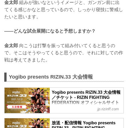
金太郎
組みが強いなというイメージと、ガンガン前に出
てくる感じかなと思っているので、しっかり寝技に警戒し
たいと思います。
——どんな試合展開になると予想しますか？
金太郎
向こうは打撃を振って組み付いてくると思うの
で、そこはそうやってくると思うので、それに対しての作
戦は考えてきました。
Yogibo presents RIZIN.33 大会情報
Yogibo presents RIZIN.33 大会情報
／チケット - RIZIN FIGHTING
FEDERATION オフィシャルサイト
jp.rizinff.com
【12/29更新】お知らせ
ワクチン接種記録や陰性証明書などは、
現状は必要ありません。
放送・配信情報 Yogibo presents
大会概要
RIZIN.33 - RIZIN FIGHTING