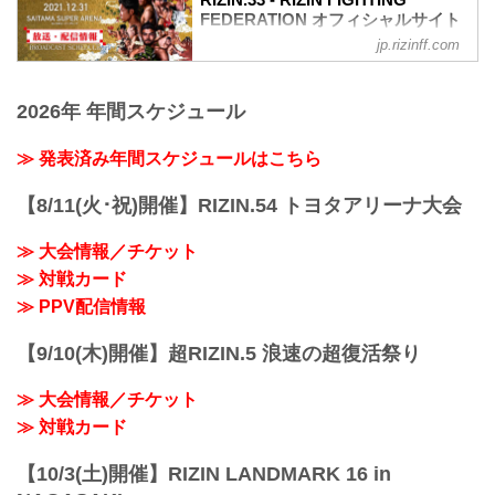
名称
FEDERATION オフィシャルサイト
Yogibo presents RIZIN.33
jp.rizinff.com
12月31日（金）さいたまスーパーアリー
日時
ナで開催されるYogibo presents RIZIN.33
2021年12月31日（金）11:30開場 / 13:30
の放送・配信情報をまとめたぞ！
開始
2026年 年間スケジュール
会場に行けない方は、Exciting RIZIN、
終了予定時間
RIZIN LIVEまたはスカパー！で、2021年
22:30～23:00
を締めくくる格闘技の祭典 RIZIN.33を全
≫ 発表済み年間スケジュールはこちら
※試合内容、イベント進行によって終了
試合リアルタイムで視聴しよう！
予定時間が前後することがありますので
放送・配信スケジュール一覧
【8/11(火･祝)開催】RIZIN.54 トヨタアリーナ大会
ご了承ください。
事前番組
会場
日付 時間 放送・配信媒体 番組名・その
さいたまスーパーアリーナ
≫ 大会情報／チケット
他
JR京浜東北線・JR上野東京ライン（宇都
≫ 対戦カード
12/20（月） 20:30〜 RIZIN FF公式
宮線・高崎線）「さいたま新都心」駅か
YouTube RIZIN TV 〜大晦日勝敗予...
≫ PPV配信情報
ら徒歩3分
JR埼京線「北与野」駅...
【9/10(木)開催】超RIZIN.5 浪速の超復活祭り
≫ 大会情報／チケット
≫ 対戦カード
【10/3(土)開催】RIZIN LANDMARK 16 in