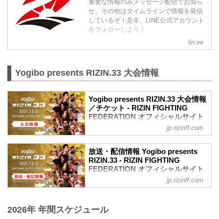
重要な情報のみメッセージ配信でお知ら
せ、その他はタイムラインで情報を発信
しているぞ！是非、LINE公式アカウント
をフォローしよう！
lin.ee
Yogibo presents RIZIN.33 大会情報
Yogibo presents RIZIN.33 大会情報
／チケット - RIZIN FIGHTING
FEDERATION オフィシャルサイト
jp.rizinff.com
【12/29更新】お知らせ
ワクチン接種記録や陰性証明書などは、
現状は必要ありません。
放送・配信情報 Yogibo presents
大会概要
RIZIN.33 - RIZIN FIGHTING
名称
FEDERATION オフィシャルサイト
Yogibo presents RIZIN.33
jp.rizinff.com
12月31日（金）さいたまスーパーアリー
日時
ナで開催されるYogibo presents RIZIN.33
2021年12月31日（金）11:30開場 / 13:30
の放送・配信情報をまとめたぞ！
開始
2026年 年間スケジュール
会場に行けない方は、Exciting RIZIN、
終了予定時間
RIZIN LIVEまたはスカパー！で、2021年