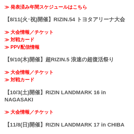
22:30～23:00
を締めくくる格闘技の祭典 RIZIN.33を全
≫ 発表済み年間スケジュールはこちら
※試合内容、イベント進行によって終了
試合リアルタイムで視聴しよう！
予定時間が前後することがありますので
放送・配信スケジュール一覧
【8/11(火･祝)開催】RIZIN.54 トヨタアリーナ大会
ご了承ください。
事前番組
会場
日付 時間 放送・配信媒体 番組名・その
さいたまスーパーアリーナ
≫ 大会情報／チケット
他
JR京浜東北線・JR上野東京ライン（宇都
≫ 対戦カード
12/20（月） 20:30〜 RIZIN FF公式
宮線・高崎線）「さいたま新都心」駅か
YouTube RIZIN TV 〜大晦日勝敗予...
≫ PPV配信情報
ら徒歩3分
JR埼京線「北与野」駅...
【9/10(木)開催】超RIZIN.5 浪速の超復活祭り
≫ 大会情報／チケット
≫ 対戦カード
【10/3(土)開催】RIZIN LANDMARK 16 in
NAGASAKI
≫ 大会情報／チケット
【11/8(日)開催】RIZIN LANDMARK 17 in CHIBA