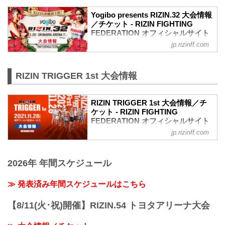
で練習を公開した。
Yogibo presents RIZIN.32 大会情報
RIZIN初参戦を果たすミャンマーラウェイ
／チケット - RIZIN FIGHTING
世界王者の渡慶次幸平。MMAルールでの
FEDERATION オフィシャルサイト
試合は約4年ぶりとなる渡慶次は、地元・
jp.rizinff.com
MOVIE
沖縄で衝撃的なRIZINデビュー戦を飾るこ
／
とが出来るのか。
Yogibo presents #RIZIN32�
キックボクシングとMMAの二刀流を宣言
RIZIN TRIGGER 1st 大会情報
＼
したものの、久しぶりのMMAでの試合で
�：11.20(土) 14:00開始(予定)
敗戦を喫した鈴木千裕。復帰戦となる今
�：沖縄アリーナ
回の試合では、キックで数...
RIZIN TRIGGER 1st 大会情報／チ
�：
ケット - RIZIN FIGHTING
�チケット一般発売 10/31(日)~
FEDERATION オフィシャルサイト
pic.twitter.com/pq0DaikQpC
— RIZIN FF OFFICIAL (@rizin_PR)
jp.rizinff.com
RIZIN TRIGGERとは
October 29, 2021
「TRIGGER（トリガー）」＝ 引き金を
大会概要
引く／きっかけとなる／作動させる
名称
2026年 年間スケジュール
ここから何かが始まる、新しいスターが
Yogibo presents RIZIN.32
誕生する、という思いが込められた
日時
「RIZIN TRIGGER」。
≫ 発表済み年間スケジュールはこちら
2021年11月20日（土）12:30開場（予
『再生・回帰、発掘・育成、地域活性』
定）/ 14:00開始（予定）
をテーマに、主要都市を中心に開催して
【8/11(火･祝)開催】RIZIN.54 トヨタアリーナ大会
※開場・開...
いる通常のナンバーシリーズやRIZIN
LANDMARKとは異なり、この「RIZIN