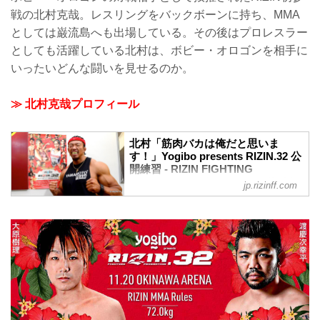
戦の北村克哉。レスリングをバックボーンに持ち、MMA
としては巌流島へも出場している。その後はプロレスラー
としても活躍している北村は、ボビー・オロゴンを相手に
いったいどんな闘いを見せるのか。
≫ 北村克哉プロフィール
北村「筋肉バカは俺だと思いま
す！」Yogibo presents RIZIN.32 公
開練習 - RIZIN FIGHTING
FEDERATION オフィシャルサイト
jp.rizinff.com
2021年11月15日（月）、Yogibo presents
RIZIN.32へ出場する北村克哉が都内で練
習を公開した。
ボビー・オロゴンの対戦相手として抜擢
されたRIZIN初参戦の北村克哉。レスリン
グをバックボーンに持ち、MMAとしては
巌流島へも出場している。その後はプロ
レスラーとしても活躍している北村は、
ボビー・オロゴンを相手にいったいどん