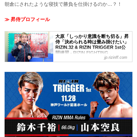
朝倉にされたような寝技で勝負を仕掛けるのか…？！
≫ 昇侍プロフィール
大原「しっかり意識を断ち切る」昇
侍「決められる時は畳み掛けたい」
RIZIN.32 & RIZIN TRIGGER 1st公
開練習 - RIZIN FIGHTING
jp.rizinff.com
FEDERATION オフィシャルサイト
2021年11月12日（金）、Yogibo presents
RIZIN.32へ出場する大原樹理と、RIZIN
TRIGGER 1stへ出場する昇侍が都内で練
習を公開した。
昨年9月大会ぶりにRIZIN参戦を果たす大
原樹理。今回はDEEPライト級暫定王者
として、ミャンマーラウェイ元世界王者
の渡慶次幸平に挑む。長い手足から繰り
出される破壊力のある打撃は、ラウェイ
元世界王者の渡慶次とどのような闘いを
繰り広げるのか。
今年9月に行われたRIZIN.30で秒殺KO劇
を披露した昇侍。今回よりスタート...