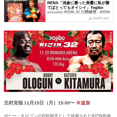
RENA「浅倉に勝った美憂に私が勝
てばとってもオイシイ」Yogibo
presents RIZIN.32 公開練習 - RIZIN
FIGHTING FEDERATION オフィシ
jp.rizinff.com
ャルサイト
2021年11月4日（木）、Yogibo presents
RIZIN.32へ出場するRENAが都内で練習
を公開した。
昨年9月のRIZIN.24以来、約1年ぶりの試
合となるジョシカクの絶対女王・
RENA。今回は、RIZIN初上陸となる沖縄
の地で、山本美憂と約5年ぶりの再戦とな
る。初戦はお互いにMMA経験が少ない中
での闘いであったが、今回は5年の歳月を
経て成長した二人がどのような試合を繰
り広げるのか、注目が集まる。
公開練習では、2分間の打ち込みとグラッ
プリングスパーを披露。その後、イン
タ...
北村克哉 11月15日（月）15:00〜
※追加
ボビー・オロゴンの対戦相手として抜擢されたRIZIN初参