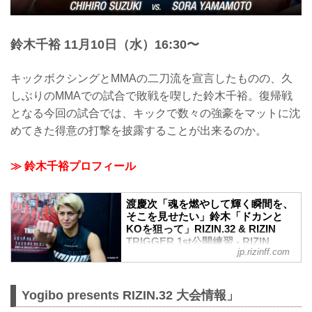
鈴木千裕 11月10日（水）16:30〜
キックボクシングとMMAの二刀流を宣言したものの、久
しぶりのMMAでの試合で敗戦を喫した鈴木千裕。復帰戦
となる今回の試合では、キックで数々の強豪をマットに沈
めてきた得意の打撃を披露することが出来るのか。
≫ 鈴木千裕プロフィール
渡慶次「魂を燃やして輝く瞬間を、
そこを見せたい」鈴木「ドカンと
KOを狙って」RIZIN.32 & RIZIN
TRIGGER 1st公開練習 - RIZIN
jp.rizinff.com
FIGHTING FEDERATION オフィシ
ャルサイト
2021年11月10日（水）、Yogibo presents
Yogibo presents RIZIN.32 大会情報」
RIZIN.32へ出場する渡慶次幸平と、RIZIN
TRIGGER 1stへ出場する鈴木千裕が都内