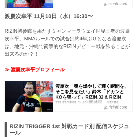
jp.rizinff.com
FEDERATION オフィシャルサイト
2021年11月12日（金）、Yogibo presents
渡慶次幸平 11月10日（水）16:30〜
RIZIN.32へ出場する大原樹理と、RIZIN
TRIGGER 1stへ出場する昇侍が都内で練
習を公開した。
RIZIN初参戦を果たすミャンマーラウェイ世界王者の渡慶
昨年9月大会ぶりにRIZIN参戦を果たす大
次幸平。MMAルールでの試合は約4年ぶりとなる渡慶次
原樹理。今回はDEEPライト級暫定王者
は、地元・沖縄で衝撃的なRIZINデビュー戦を飾ることが
として、ミャンマーラウェイ元世界王者
の渡慶次幸平に挑む。長い手足から繰り
出来るのか？！
出される破壊力のある打撃は、ラウェイ
元世界王者の渡慶次とどのような闘いを
≫ 渡慶次幸平プロフィール
繰り広げるのか。
今年9月に行われたRIZIN.30で秒殺KO劇
を披露した昇侍。今回よりスタート...
渡慶次「魂を燃やして輝く瞬間を、
そこを見せたい」鈴木「ドカンと
KOを狙って」RIZIN.32 & RIZIN
TRIGGER 1st公開練習 - RIZIN
jp.rizinff.com
FIGHTING FEDERATION オフィシ
ャルサイト
2021年11月10日（水）、Yogibo presents
RIZIN TRIGGER 1st 対戦カード別 配信スケジュ
RIZIN.32へ出場する渡慶次幸平と、RIZIN
ール
TRIGGER 1stへ出場する鈴木千裕が都内