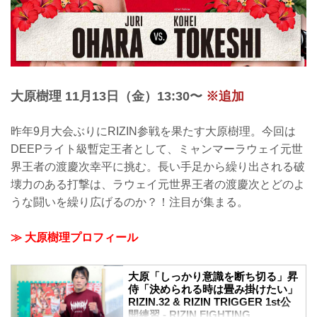
な闘いを見せるのか。
公開練習では、背中のトレーニング、二
頭筋のトレーニングを披露。その後、イ
ンタビューに応じた。
北村克哉 公開練習風景
2021...
大原樹理 11月13日（金）13:30〜
※追加
昨年9月大会ぶりにRIZIN参戦を果たす大原樹理。今回は
DEEPライト級暫定王者として、ミャンマーラウェイ元世
界王者の渡慶次幸平に挑む。長い手足から繰り出される破
壊力のある打撃は、ラウェイ元世界王者の渡慶次とどのよ
うな闘いを繰り広げるのか？！注目が集まる。
≫ 大原樹理プロフィール
大原「しっかり意識を断ち切る」昇
侍「決められる時は畳み掛けたい」
RIZIN.32 & RIZIN TRIGGER 1st公
開練習 - RIZIN FIGHTING