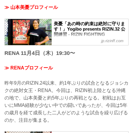
≫ 山本美憂プロフィール
美憂「あの時の約束は絶対に守りま
す！」Yogibo presents RIZIN.32 公
開練習 - RIZIN FIGHTING
FEDERATION オフィシャルサイト
jp.rizinff.com
2021年11月2日（火）、Yogibo presents
RENA 11月4日（木）19:30〜
RIZIN.32へ出場する山本美憂が都内で練
習を公開した。
約5年ぶりにRENAとの再戦が決定した山
≫ RENAプロフィール
本美憂。沖縄大会への参戦が決定した記
者会見では、お世話になった沖縄の方々
へ「成長した姿を見せ、沖縄の皆さんに
昨年9月のRIZIN.24以来、約1年ぶりの試合となるジョシカ
恩返しをしたい」と話していた美憂。
クの絶対女王・RENA。今回は、RIZIN初上陸となる沖縄
RIZIN初上陸となる沖縄の地で、自身の成
の地で、山本美憂と約5年ぶりの再戦となる。初戦はお互
長を見せつけることが出来るのか。
公開練習では、2分間のミット打ちを披
いにMMA経験が少ない中での闘いであったが、今回は5年
露。その後、インタビューに応じた。
の歳月を経て成長した二人がどのような試合を繰り広げる
山本美憂 公開練習風景
のか、注目が集まる。
2021年11月2日...