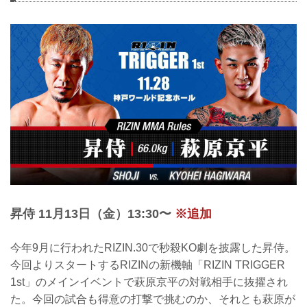
で練習を公開した。
RIZIN初参戦を果たすミャンマーラウェイ
世界王者の渡慶次幸平。MMAルールでの
試合は約4年ぶりとなる渡慶次は、地元・
沖縄で衝撃的なRIZINデビュー戦を飾るこ
とが出来るのか。
キックボクシングとMMAの二刀流を宣言
したものの、久しぶりのMMAでの試合で
敗戦を喫した鈴木千裕。復帰戦となる今
回の試合では、キックで数...
昇侍 11月13日（金）13:30〜
※追加
今年9月に行われたRIZIN.30で秒殺KO劇を披露した昇侍。
今回よりスタートするRIZINの新機軸「RIZIN TRIGGER
1st」のメインイベントで萩原京平の対戦相手に抜擢され
た。今回の試合も得意の打撃で挑むのか、それとも萩原が