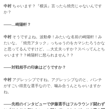
中村
ちゃいます？『横浜』言ったら焼売じゃないんです
か？
——…崎陽軒？
中村
そうですよね。波動拳！みたいな名前の崎陽軒！み
たいな。「焼売アタック」っちゅうのをカマシたろうかな
と思ってるんですけど。…大丈夫っすか？スベってんとち
ゃいます？？崎陽軒に怒られません？？
——対戦相手の印象はどうですか？
中村
アグレッシブですね。アグレッシブなのと、パンチ
がすごい得意な選手なので、噛み合うんとちゃいますか
ね。
——先程のインタビューで伊藤選手はフルラウンド闘わず