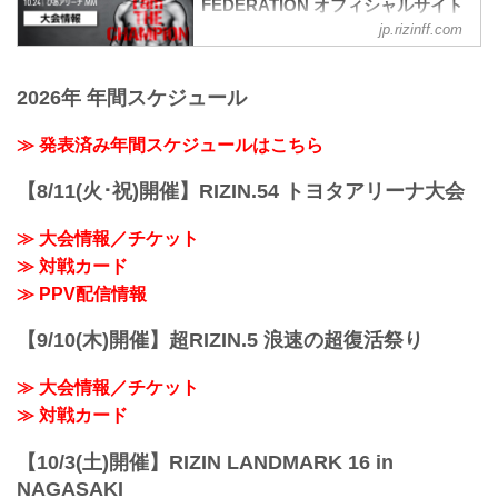
FEDERATION オフィシャルサイト
jp.rizinff.com
大会概要
名称
Yogibo presents RIZIN.31
2026年 年間スケジュール
日時
2021年10月24日（日）12:30開場 / 14:00
開始
≫ 発表済み年間スケジュールはこちら
終了予定時間
19:00〜20:00頃
【8/11(火･祝)開催】RIZIN.54 トヨタアリーナ大会
※試合内容、イベント進行によって終了
予定時間が前後することがありますので
≫ 大会情報／チケット
ご了承ください。
≫ 対戦カード
会場
ぴあアリーナMM
≫ PPV配信情報
≫ Googleマップで見る
!1m18!1m12!1m3!1d3249.958551664571!
【9/10(木)開催】超RIZIN.5 浪速の超復活祭り
2d139.62652771477258!3d35.4558205499
09475!2m3!1f0!2f...
≫ 大会情報／チケット
≫ 対戦カード
【10/3(土)開催】RIZIN LANDMARK 16 in
NAGASAKI