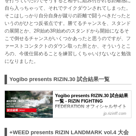
を打っていたのでそうすると相手に組み付かれる距離感に
自ら入っちゃって、それでテイクダウンされてしまった。
そこはしっかり自分自身が蹴りの距離で闘うべきだったと
いうのがひとつ反省点です。勝てるチャンスを、スタンド
の展開とか、2R始め3R始めのスタンドから開始になるそ
こで倒せるチャンスがいくつかあったと思うのですが、フ
ァーストコンタクトのダウン取った所とか、そういうとこ
ろの、今後仕留めることを練習しくちゃいけないなと勉強
になりました。
Yogibo presents RIZIN.30 試合結果一覧
Yogibo presents RIZIN.30 試合結果
一覧 - RIZIN FIGHTING
FEDERATION オフィシャルサイト
jp.rizinff.com
第10試合／バンタム級トーナメント 2回
戦 朝倉海 vs. アラン“ヒロ”ヤマニハ
RIZIN MMAトーナメントルール：5分
+WEED presents RIZIN LANDMARK vol.4 大会
3R（61.0kg）