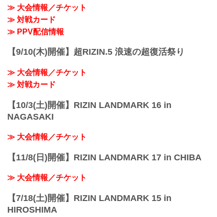
youtu.be
というところで良かったなという...
≫ 大会情報／チケット
——試合後の率直な感想をお聞かせくだ
≫ 対戦カード
さい。
昇侍 とてもホッとしています。
≫ PPV配信情報
——対戦を終えて、相手の印象は違いま
したか。
【9/10(木)開催】超RIZIN.5 浪速の超復活祭り
昇侍 思っていた通り、バチバチ来てくれ
たので臨むところだよと、自分も勝負...
≫ 大会情報／チケット
≫ 対戦カード
【10/3(土)開催】RIZIN LANDMARK 16 in
NAGASAKI
≫ 大会情報／チケット
【11/8(日)開催】RIZIN LANDMARK 17 in CHIBA
≫ 大会情報／チケット
【7/18(土)開催】RIZIN LANDMARK 15 in
HIROSHIMA