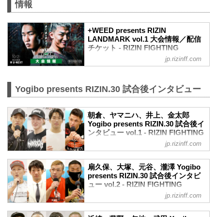
（WIN）朝倉海 vs. アラン“ヒロ”ヤマニハ
情報
（LOSE）
3R 判定 （3-0）
≫ 試合結果詳細
+WEED presents RIZIN
LANDMARK vol.1 大会情報／配信
第9試合／バンタム級トーナメント 2回戦
チケット - RIZIN FIGHTING
井上直樹 vs. 金太郎
FEDERATION オフィシャルサイト
RIZIN MMAトーナメントルール：5分
jp.rizinff.com
3R（61.0kg）
MOVIE
（WIN）井上直樹 vs. 金太郎（LOSE）
【Trailer】朝倉未来 vs. 萩原京平 /
3R 判定 （3-0）
+WEED presents RIZIN LANDMARK
Yogibo presents RIZIN.30 試合後インタビュー
≫ 試合結果詳細
vol.1
第8試合／バンタ...
youtu.be
朝倉、ヤマニハ、井上、金太郎
大会概要
Yogibo presents RIZIN.30 試合後イ
名称
ンタビュー vol.1 - RIZIN FIGHTING
+WEED presents RIZIN LANDMARK
FEDERATION オフィシャルサイト
vol.1
jp.rizinff.com
日時
9月19日（日）にさいたまスーパーアリー
2021年10月2日（土）18:00開場（予定）
ナにて行われたYogibo presents RIZIN.30
扇久保、大塚、元谷、瀧澤 Yogibo
19:00開始（予定）
の出場選手たちの試合後インタビューを
presents RIZIN.30 試合後インタビ
※開場・開始時間は予定です。決定次第
公開！
ュー vol.2 - RIZIN FIGHTING
RIZIN FFオフィシャルサイトにてご案内
朝倉海「最強の状態で大晦日を迎えられ
FEDERATION オフィシャルサイト
jp.rizinff.com
します。
るようにしたい」
9月19日（日）にさいたまスーパーアリー
主催
朝倉海 試合後インタビュー / Yogibo
ナにて行われたYogibo presents RIZIN.30
RIZIN FIGHTING FEDERATION