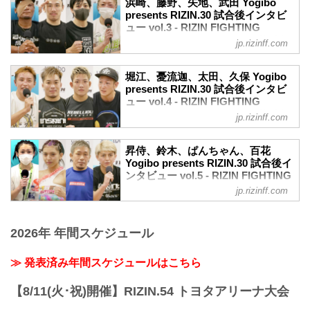
presents RIZIN.30
浜崎、藤野、矢地、武田 Yogibo
の出場選手たちの試合後インタビューを
冠協賛
presents RIZIN.30 試合後インタビ
youtu.be
公開！
+WEED
ュー vol.3 - RIZIN FIGHTING
——試合後の率直な感想をお聞かせくだ
扇久保博正「優勝することしか考えてま
≫ +...
FEDERATION オフィシャルサイト
さい。
jp.rizinff.com
せん」
朝倉 メインイベントを任せてもらったの
9月19日（日）にさいたまスーパーアリー
扇久保博正 試合後インタビュー / Yogibo
に、しっかりKO・一本で倒す予定でした
ナにて行われたYogibo presents RIZIN.30
presents RIZIN.30
堀江、憂流迦、太田、久保 Yogibo
が微妙な判定で不甲斐ない結果です。
の出場選手たちの試合後インタビューを
presents RIZIN.30 試合後インタビ
youtu.be
——対戦を終えて、相手の印象は違い
公開！
ュー vol.4 - RIZIN FIGHTING
——試合後の率直な感想をお聞かせくだ
ま...
浜崎朱加「一生の思い出というか、財産
FEDERATION オフィシャルサイト
さい。
jp.rizinff.com
になりました」
扇久保 大晦日に残れてホッとしていま
9月19日（日）にさいたまスーパーアリー
浜崎朱加 試合後インタビュー / Yogibo
す。
ナにて行われたYogibo presents RIZIN.30
presents RIZIN.30
昇侍、鈴木、ぱんちゃん、百花
——対戦を終えて、相手の印象は違いま
の出場選手たちの試合後インタビューを
Yogibo presents RIZIN.30 試合後イ
youtu.be
したか。
公開！
ンタビュー vol.5 - RIZIN FIGHTING
——試合後の率直な感想をお聞かせくだ
扇久保 もっとタックルに来るかと思った
堀江圭功「KOしたがかったが普段の動き
FEDERATION オフィシャルサイト
さい。
jp.rizinff.com
のです、打撃で来てくれたので...
が出来てよかった」
浜崎 試合後のマイクでも言ったのです
9月19日（日）にさいたまスーパーアリー
堀江圭功 試合後インタビュー / Yogibo
が、藤野さんと最高の舞台で闘えた事を
ナにて行われたYogibo presents RIZIN.30
presents RIZIN.30
嬉しく思っています。楽しかったです。
2026年 年間スケジュール
の出場選手たちの試合後インタビューを
youtu.be
——対戦を終えて、相手の印象は違いま
公開！
——試合後の率直な感想をお聞かせくだ
し...
昇侍「三度目の大舞台、結果を出せて本
≫ 発表済み年間スケジュールはこちら
さい。
当に嬉しく思う」
堀江 日頃から練習でやっていることが出
昇侍 試合後インタビュー / Yogibo
せて良かったなという気持ちです。KOは
【8/11(火･祝)開催】RIZIN.54 トヨタアリーナ大会
presents RIZIN.30
したかったのですが普段の動きが出来た