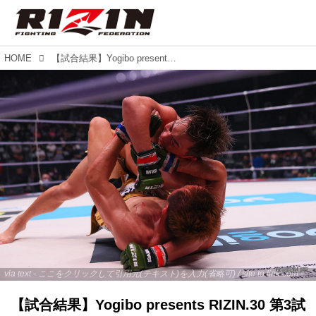
HOME
【試合結果】Yogibo presents RIZIN.30 第3試合／太田忍 vs. 久保優太
via text - ここをクリックして引用元(テキスト)を入力(省略可) / site.to.link.com - ここをクリックして引用元を入力(省略可)
【試合結果】Yogibo presents RIZIN.30 第3試