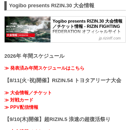
Yogibo presents RIZIN.30 大会情報
Yogibo presents RIZIN.30 大会情報
／チケット情報 - RIZIN FIGHTING
FEDERATION オフィシャルサイト
jp.rizinff.com
【9/13更新】チケット販売終了のお知ら
せ
緊急事態宣言延長による埼玉県の要請に
2026年 年間スケジュール
基づき、チケット販売が9月12日付けで終
了となりました。急なご案内となり、ご
不便おかけしますが何卒宜しくお願い致
≫ 発表済み年間スケジュールはこちら
します。
MOVIE
【8/11(火･祝)開催】RIZIN.54 トヨタアリーナ大会
Yogibo presents RIZIN.30 in SAITAMA
SUPER ARENA | Trailer
≫ 大会情報／チケット
youtu.be
≫ 対戦カード
大会概要
名称
≫ PPV配信情報
Yogibo presents RIZIN.30
日時
【9/10(木)開催】超RIZIN.5 浪速の超復活祭り
2021年9月19日（日）12:30開場 / 14:00開
始