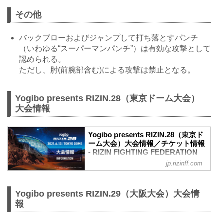
その他
バックブローおよびジャンプして打ち落とすパンチ
（いわゆる“スーパーマンパンチ”）は有効な攻撃として
認められる。
ただし、肘(前腕部含む)による攻撃は禁止となる。
Yogibo presents RIZIN.28（東京ドーム大会）
大会情報
Yogibo presents RIZIN.28（東京ド
ーム大会）大会情報／チケット情報
- RIZIN FIGHTING FEDERATION
オフィシャルサイト
jp.rizinff.com
更新情報
【5/31更新】車いす席の変更と返金対応
のお知らせ
Yogibo presents RIZIN.29（大阪大会）大会情
演出上の変更により、車いす席の券種がS
報
席→A席に変更となりました。