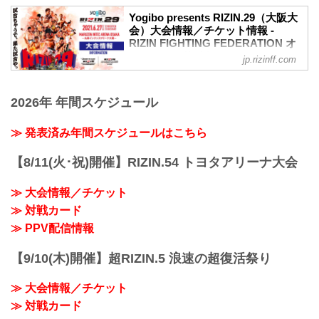
車いすで観戦されるS席をご購入済みのお
客様には当日差額をご返金致します。恐
Yogibo presents RIZIN.29（大阪大
れ入りますが入場時にお近くの係員にお
会）大会情報／チケット情報 -
RIZIN FIGHTING FEDERATION オ
申し出下さいますよう、お願い致しま
フィシャルサイト
す。返金受付までご案内致します。返金
jp.rizinff.com
手続きに関しましては、当日会場のみで
【5/12更新】開催日延期に関して
の対応とさせて頂きます。ご了承の程宜
5月30日（日）丸善インテックアリーナ大
しくお願い致します。
2026年 年間スケジュール
阪にて開催を予定しておりましたYogibo
【4/23更新】開催日延期に関して
presents RIZIN.29の開催日が、6月27日
5月23日（日）東京ドームにて開催を予定
（日）へ延期となりました。（ご購入の
≫ 発表済み年間スケジュールはこちら
しておりました...
チケットは延期日程にそのままご利用に
なれます。）
【8/11(火･祝)開催】RIZIN.54 トヨタアリーナ大会
開催日延期に伴うチケットの払戻しに関
しては以下のページをご確認ください。
≫ 大会情報／チケット
各プレイガイド払戻し期間 一覧
≫ 対戦カード
イープラス：5月18日（火）12:00 〜 5月
24日（月）18:00
≫ PPV配信情報
チケットぴあ：5月18日（火）10:00 〜 5
月24...
【9/10(木)開催】超RIZIN.5 浪速の超復活祭り
≫ 大会情報／チケット
≫ 対戦カード