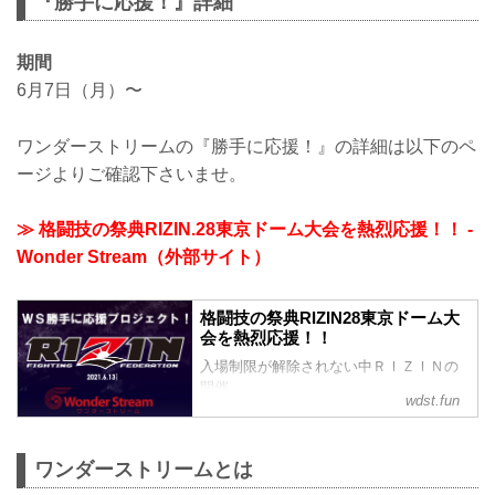
『勝手に応援！』詳細
期間
6月7日（月）〜
ワンダーストリームの『勝手に応援！』の詳細は以下のペ
ージよりご確認下さいませ。
≫ 格闘技の祭典RIZIN.28東京ドーム大会を熱烈応援！！ -
Wonder Stream（外部サイト）
格闘技の祭典RIZIN28東京ドーム大
会を熱烈応援！！
入場制限が解除されない中ＲＩＺＩＮの
開催
wdst.fun
もっと選手に応援を伝え、応援してくれ
る皆様のまた会場で会いたいという気持
ちを１２０％伝えるにはどうしたらいい
ワンダーストリームとは
だろうと考えこのような形を取らせてい
ただきました。