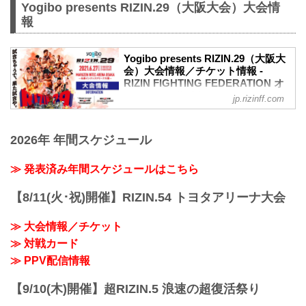
のお知らせ
Yogibo presents RIZIN.29（大阪大会）大会情
演出上の変更により、車いす席の券種がS
報
席→A席に変更となりました。
車いすで観戦されるS席をご購入済みのお
客様には当日差額をご返金致します。恐
Yogibo presents RIZIN.29（大阪大
れ入りますが入場時にお近くの係員にお
会）大会情報／チケット情報 -
RIZIN FIGHTING FEDERATION オ
申し出下さいますよう、お願い致しま
フィシャルサイト
す。返金受付までご案内致します。返金
jp.rizinff.com
手続きに関しましては、当日会場のみで
【5/12更新】開催日延期に関して
の対応とさせて頂きます。ご了承の程宜
5月30日（日）丸善インテックアリーナ大
しくお願い致します。
2026年 年間スケジュール
阪にて開催を予定しておりましたYogibo
【4/23更新】開催日延期に関して
presents RIZIN.29の開催日が、6月27日
5月23日（日）東京ドームにて開催を予定
（日）へ延期となりました。（ご購入の
≫ 発表済み年間スケジュールはこちら
しておりました...
チケットは延期日程にそのままご利用に
なれます。）
【8/11(火･祝)開催】RIZIN.54 トヨタアリーナ大会
開催日延期に伴うチケットの払戻しに関
しては以下のページをご確認ください。
≫ 大会情報／チケット
各プレイガイド払戻し期間 一覧
≫ 対戦カード
イープラス：5月18日（火）12:00 〜 5月
24日（月）18:00
≫ PPV配信情報
チケットぴあ：5月18日（火）10:00 〜 5
月24...
【9/10(木)開催】超RIZIN.5 浪速の超復活祭り