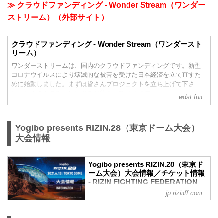
≫ クラウドファンディング - Wonder Stream（ワンダー
ストリーム）（外部サイト）
クラウドファンディング - Wonder Stream（ワンダースト
リーム）
ワンダーストリームは、国内のクラウドファンディングです。新型
コロナウイルスにより壊滅的な被害を受けた日本経済を立て直すた
めに始動しました。まずは皆さんプロジェクトを立ち上げて下さ
い。たくさんのチャレンジをお待ちしております。
wdst.fun
Yogibo presents RIZIN.28（東京ドーム大会）
大会情報
Yogibo presents RIZIN.28（東京ド
ーム大会）大会情報／チケット情報
- RIZIN FIGHTING FEDERATION
オフィシャルサイト
jp.rizinff.com
更新情報
【5/31更新】車いす席の変更と返金対応