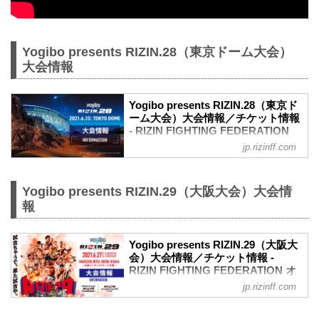
Yogibo presents RIZIN.28（東京ドーム大会）
大会情報
Yogibo presents RIZIN.28（東京ド
ーム大会）大会情報／チケット情報
- RIZIN FIGHTING FEDERATION
オフィシャルサイト
jp.rizinff.com
更新情報
【5/31更新】車いす席の変更と返金対応
のお知らせ
Yogibo presents RIZIN.29（大阪大会）大会情
演出上の変更により、車いす席の券種がS
報
席→A席に変更となりました。
車いすで観戦されるS席をご購入済みのお
客様には当日差額をご返金致します。恐
Yogibo presents RIZIN.29（大阪大
れ入りますが入場時にお近くの係員にお
会）大会情報／チケット情報 -
RIZIN FIGHTING FEDERATION オ
申し出下さいますよう、お願い致しま
フィシャルサイト
す。返金受付までご案内致します。返金
jp.rizinff.com
手続きに関しましては、当日会場のみで
【5/12更新】開催日延期に関して
の対応とさせて頂きます。ご了承の程宜
5月30日（日）丸善インテックアリーナ大