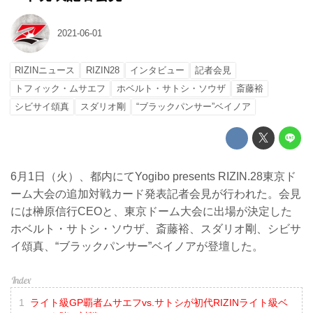
2021-06-01
RIZINニュース
RIZIN28
インタビュー
記者会見
トフィック・ムサエフ
ホベルト・サトシ・ソウザ
斎藤裕
シビサイ頌真
スダリオ剛
“ブラックパンサー”ベイノア
6月1日（火）、都内にてYogibo presents RIZIN.28東京ド
ーム大会の追加対戦カード発表記者会見が行われた。会見
には榊原信行CEOと、東京ドーム大会に出場が決定した
ホベルト・サトシ・ソウザ、斎藤裕、スダリオ剛、シビサ
イ頌真、“ブラックパンサー”ベイノアが登壇した。
ライト級GP覇者ムサエフvs.サトシが初代RIZINライト級ベ