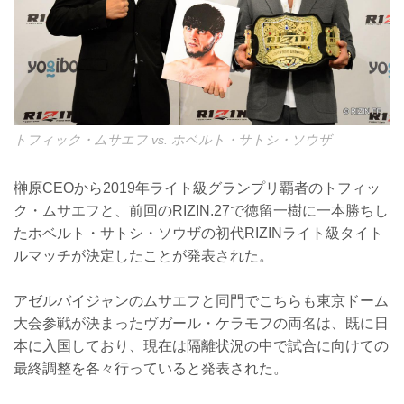
トフィック・ムサエフ vs. ホベルト・サトシ・ソウザ
榊原CEOから2019年ライト級グランプリ覇者のトフィッ
ク・ムサエフと、前回のRIZIN.27で徳留一樹に一本勝ちし
たホベルト・サトシ・ソウザの初代RIZINライト級タイト
ルマッチが決定したことが発表された。
アゼルバイジャンのムサエフと同門でこちらも東京ドーム
大会参戦が決まったヴガール・ケラモフの両名は、既に日
本に入国しており、現在は隔離状況の中で試合に向けての
最終調整を各々行っていると発表された。