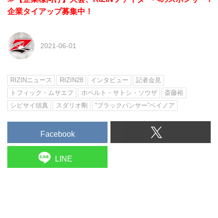
企業タイアップ募集中！
2021-06-01
RIZINニュース
RIZIN28
インタビュー
記者会見
トフィック・ムサエフ
ホベルト・サトシ・ソウザ
斎藤裕
シビサイ頌真
スダリオ剛
“ブラックパンサー”ベイノア
Facebook
LINE