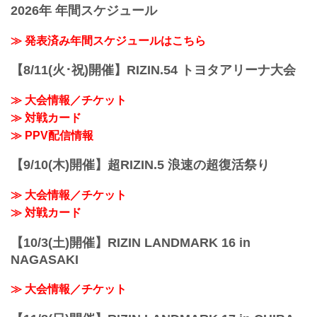
しくお願い致します。
2026年 年間スケジュール
阪にて開催を予定しておりましたYogibo
【4/23更新】開催日延期に関して
presents RIZIN.29の開催日が、6月27日
5月23日（日）東京ドームにて開催を予定
（日）へ延期となりました。（ご購入の
≫ 発表済み年間スケジュールはこちら
しておりました...
チケットは延期日程にそのままご利用に
なれます。）
【8/11(火･祝)開催】RIZIN.54 トヨタアリーナ大会
開催日延期に伴うチケットの払戻しに関
しては以下のページをご確認ください。
≫ 大会情報／チケット
各プレイガイド払戻し期間 一覧
≫ 対戦カード
イープラス：5月18日（火）12:00 〜 5月
24日（月）18:00
≫ PPV配信情報
チケットぴあ：5月18日（火）10:00 〜 5
月24...
【9/10(木)開催】超RIZIN.5 浪速の超復活祭り
≫ 大会情報／チケット
≫ 対戦カード
【10/3(土)開催】RIZIN LANDMARK 16 in
NAGASAKI
≫ 大会情報／チケット