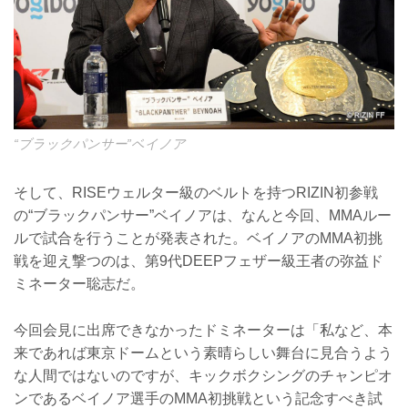
“ブラックパンサー”ベイノア
そして、RISEウェルター級のベルトを持つRIZIN初参戦
の“ブラックパンサー”ベイノアは、なんと今回、MMAルー
ルで試合を行うことが発表された。ベイノアのMMA初挑
戦を迎え撃つのは、第9代DEEPフェザー級王者の弥益ド
ミネーター聡志だ。
今回会見に出席できなかったドミネーターは「私など、本
来であれば東京ドームという素晴らしい舞台に見合うよう
な人間ではないのですが、キックボクシングのチャンピオ
ンであるベイノア選手のMMA初挑戦という記念すべき試