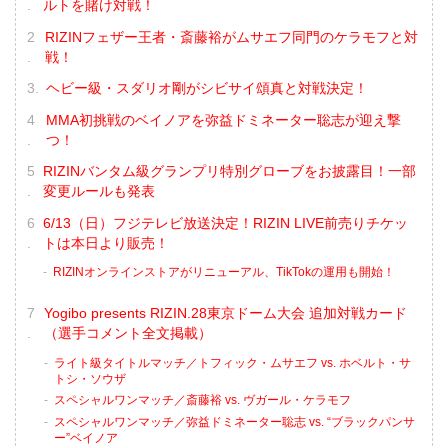
ルトを賭け対戦！
RIZINフェザー王者・斎藤裕がムサエフ同門のケラモフと対
戦！
ヘビー級・スダリオ剛がシビサイ頌真と対戦決定！
MMA初挑戦のベイノアを弥益ドミネーター聡志が迎え撃
つ！
RIZINバンタム級グランプリ特別グローブをお披露目！一部
変更ルールも発表
6/13（日）フジテレビ放送決定！RIZIN LIVE前売りチケッ
トは本日より販売！
RIZINオンラインストアがリニューアル、TikTokの運用も開始！
Yogibo presents RIZIN.28東京ドーム大会 追加対戦カード
（選手コメント全文掲載）
ライト級タイトルマッチ／トフィック・ムサエフ vs. ホベルト・サ
トシ・ソウザ
スペシャルワンマッチ／斎藤裕 vs. ヴガール・ケラモフ
スペシャルワンマッチ／弥益ドミネーター聡志 vs. “ブラックパンサ
ー”ベイノア