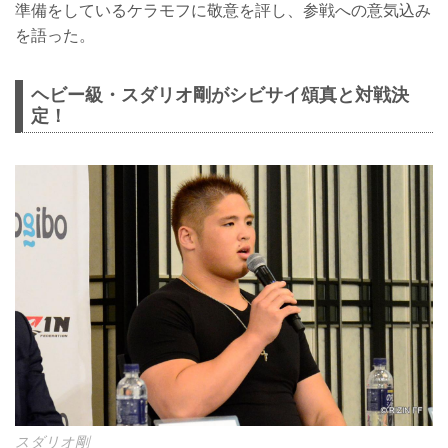
準備をしているケラモフに敬意を評し、参戦への意気込み
を語った。
ヘビー級・スダリオ剛がシビサイ頌真と対戦決
定！
スダリオ剛