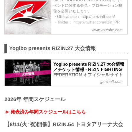
ベントに関する会見・プロモーション映
像を公開いたします。
・Official site： http://jp.rizinff.com/
・Twitter： https://twitter.com/rizin_PR
・Twitter（EN）：
www.youtube.com
https://twitter.com/rizin_English
・instagram：
https://www.instagram.com/rizin_pr/
Yogibo presents RIZIN.27 大会情報
・Facebook： http...
Yogibo presents RIZIN.27 大会情報
／チケット情報 - RIZIN FIGHTING
FEDERATION オフィシャルサイト
jp.rizinff.com
MOVIE
Yogibo presents RIZIN.27 in NAGOYA |
Official Trailer
2026年 年間スケジュール
youtu.be
大会概要
名称
≫ 発表済み年間スケジュールはこちら
Yogibo presents RIZIN.27
日時
【8/11(火･祝)開催】RIZIN.54 トヨタアリーナ大会
2021年3月21日（日）12:30開場／14:00開