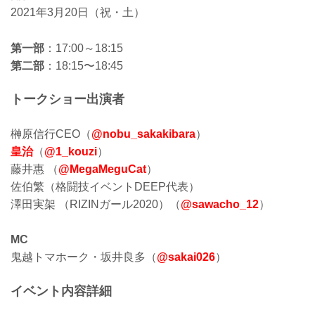
2021年3月20日（祝・土）
第一部
：17:00～18:15
第二部
：18:15〜18:45
トークショー出演者
榊原信行CEO（
@nobu_sakakibara
）
皇治
（
@1_kouzi
）
藤井惠 （
@MegaMeguCat
）
佐伯繁（格闘技イベントDEEP代表）
澤田実架 （RIZINガール2020）（
@sawacho_12
）
MC
鬼越トマホーク・坂井良多（
@sakai026
）
イベント内容詳細