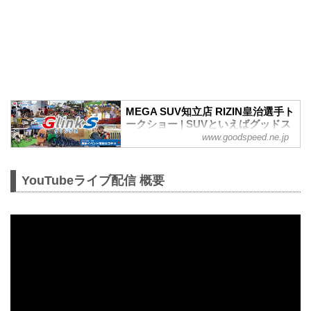
MEGA SUV知立店 RIZIN皇治選手ト
ークショー | SUVといえばグッドス
ピードGOOD SPEED
www.goodspeed.ne.jp
『RIZIN.27』 開催記念 直前イベント 皇
治選手 他ご来店３月20日（土・祝）に開
YouTubeライブ配信 概要
催 グッドスピード MEGA SUV 知立店
にて「SUVといえばグッドスピード」を
キャッチコピーに掲げる、2020年度東海
エリアにおけるSUV販...