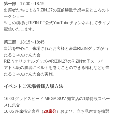
第一部
：17:00～18:15
出席者たちによるRIZIN.27の直前勝敗予想や見どころのト
ークショー
※この模様はRIZIN FF公式YouTubeチャンネルにてライブ
配信いたします。
第二部
：18:15〜18:45
皇治を中心に、来場されたお客様と豪華RIZINグッズが当
たるじゃんけん大会
RIZINオリジナルグッズやRIZIN.27のRIZIN女子スーパー
アトム級の勝者にベルトを巻くことのできる権利などが当
たるじゃんけん大会の実施。
イベントご来場者様入場方法
16:00 グッドスピード MEGA SUV 知立店の1階特設スペー
スに集合
16:05 座席指定席券（
20席分
）および、立ち見席券を抽選