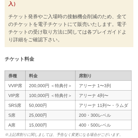
入）
ン」、また「さいたまスーパーアリーナ
公演開催ガイドライン」に基づき、新型
チケット発券やご入場時の接触機会削減のため、全て
コロナウイルス感染防止の為のチケット
の販売方法の変更や入退場規制の実施、
のチケットを電子チケットにて販売いたします。電子
また禁止事項を設けるなど、新たな取り
チケットの受け取り方法に関しては各プレイガイドよ
組みを行いますのでご案内いたします。
り詳細をご確認下さい。
皆さまには大変ご不便をおかけいたしま
すが、安心してご来場・ご観戦いただけ
ますよう努めてまいりますので、...
チケット料金
券種
料金
席割り
VVIP席
200,000円 ＜特典付＞
アリーナ 1〜3列
VIP席
100,000円 ＜特典付＞
アリーナ 4列〜
SRS席
50,000円
アリーナ 11列〜・ラムダ
S席
25,000円
200・300レベル
A席
15,000円
400・500レベル
※上記席割りに関しましては、予告なく変更になる場合がございます。