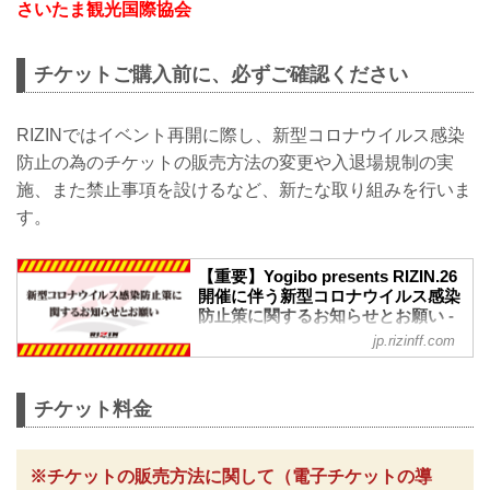
さいたま観光国際協会
チケットご購入前に、必ずご確認ください
RIZINではイベント再開に際し、新型コロナウイルス感染
防止の為のチケットの販売方法の変更や入退場規制の実
施、また禁止事項を設けるなど、新たな取り組みを行いま
す。
【重要】Yogibo presents RIZIN.26
開催に伴う新型コロナウイルス感染
防止策に関するお知らせとお願い -
RIZIN FIGHTING FEDERATION オ
jp.rizinff.com
フィシャルサイト
※お願い※
チケットご購入前に、必ずご確認くださ
チケット料金
い。
RIZINではイベント再開に際し、日本スポ
ーツ協会が作成した「スポーツイベント
※チケットの販売方法に関して（電子チケットの導
の再開に向けた感染拡大予防ガイドライ