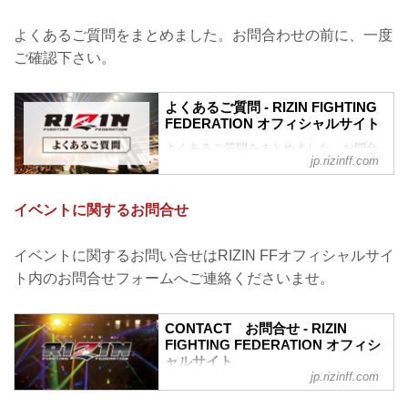
よくあるご質問をまとめました。お問合わせの前に、一度
ご確認下さい。
よくあるご質問 - RIZIN FIGHTING
FEDERATION オフィシャルサイト
よくあるご質問をまとめました。お問合
jp.rizinff.com
わせの前に、一度ご確認下さい。
チケットに関してよくあるご質問
Q1. より良い席で観戦したいのですが、
イベントに関するお問合せ
どの先行でチケットを買うと一番良い席
で見れますか？
A. ①ファンクラブ先行（超強者→強者）
イベントに関するお問い合せはRIZIN FFオフィシャルサイ
→ ②オフィシャル系の先行（オフィシャ
ト内のお問合せフォームへご連絡くださいませ。
ルサイト先行・番組・チラシ等 順不同）
→ ③プレイガイドの一般発売。こちらの
順番となります。
CONTACT お問合せ - RIZIN
※予約流れや演出の変更などで前後する
FIGHTING FEDERATION オフィシ
場合があります。
ャルサイト
※選手応援シートは大会毎に異なり、こ
jp.rizinff.com
RIZIN FIGHTING FEDERATION オフィシ
の順番には含まれていません。
ャルサイトへのお問い合わせはこちら -
※超強者会...