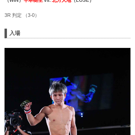
（WIN）
竿本樹生
vs.
北方大地
（LOSE）
3R 判定 （3-0）
入場