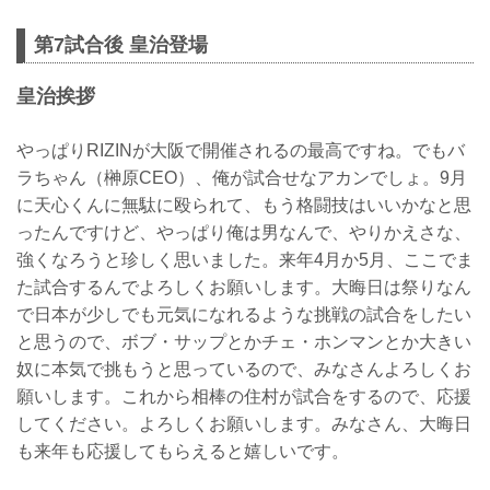
第7試合後 皇治登場
皇治挨拶
やっぱりRIZINが大阪で開催されるの最高ですね。でもバ
ラちゃん（榊原CEO）、俺が試合せなアカンでしょ。9月
に天心くんに無駄に殴られて、もう格闘技はいいかなと思
ったんですけど、やっぱり俺は男なんで、やりかえさな、
強くなろうと珍しく思いました。来年4月か5月、ここでま
た試合するんでよろしくお願いします。大晦日は祭りなん
で日本が少しでも元気になれるような挑戦の試合をしたい
と思うので、ボブ・サップとかチェ・ホンマンとか大きい
奴に本気で挑もうと思っているので、みなさんよろしくお
願いします。これから相棒の住村が試合をするので、応援
してください。よろしくお願いします。みなさん、大晦日
も来年も応援してもらえると嬉しいです。