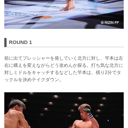
ROUND 1
前に出てプレッシャーを発していく北方に対し、竿本は左
右に構えを変えながらどう攻めんか探る。打ち気な北方に
対しミドルをキャッチするなどした竿本は、残り2分でタ
ックルを決めテイクダウン。