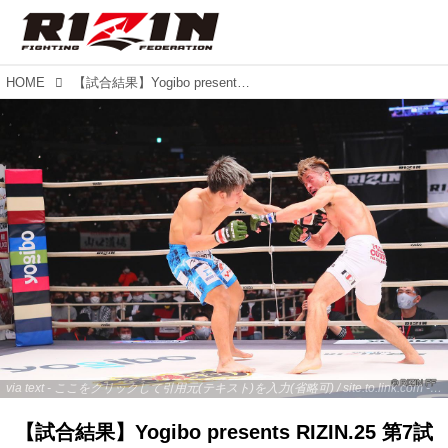
HOME
【試合結果】Yogibo presents RIZIN.25 第7試合／竿本樹生 vs. 北方大地
via text - ここをクリックして引用元(テキスト)を入力(省略可) / site.to.link.com - ここをクリックして引用元を入力(省略可)
【試合結果】Yogibo presents RIZIN.25 第7試