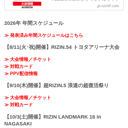
jp.rizinff.com
大会概要
名称
Yogibo presents RIZIN.26
2026年 年間スケジュール
日時
2020年12月31日（木）14:00開始（予
定）
≫ 発表済み年間スケジュールはこちら
※ 開始時間は予定です。決定次第RIZIN
FFオフィシャルサイトにてご案内しま
【8/11(火･祝)開催】RIZIN.54 トヨタアリーナ大会
す。
※ 混雑を避けるため入場規制を実施しま
≫ 大会情報／チケット
す。
≫ 対戦カード
※ 入場開始時間は前日までにRIZIN FFオ
フィシャルサイトにてご案内しますの
≫ PPV配信情報
で、ご確認のうえご来場ください。
会場
【9/10(木)開催】超RIZIN.5 浪速の超復活祭り
さいたまスーパーアリーナ
≫ さいたまスーパーアリーナ（外部サイ
≫ 大会情報／チケット
ト）
JR京浜東北線・JR上野東京ライン（宇都
≫ 対戦カード
宮線・高崎...
【10/3(土)開催】RIZIN LANDMARK 16 in
NAGASAKI