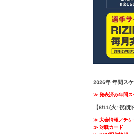
2026年 年間ス
≫ 発表済み年間
【8/11(火･祝)
≫ 大会情報／チケ
≫ 対戦カード