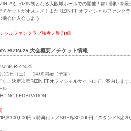
ents RIZIN.25はRIZIN初となる大阪城ホールでの開催！熱い闘
チケットがオススメ！まだRIZIN FF オフィシャルファンク
の機会に入会しよう！
オフィシャルファンクラブ強者ノ巣 詳細
sents RIZIN.25 大会概要／チケット情報
ents RIZIN.25
1月21日（土） 14:00開始（予定）
す。決定次第RIZIN FFオフィシャルサイトにてご案内します
ール
HTING FEDERATION
局
P席100,000円＜特典付＞／SRS席30,000円／スタンドS席20