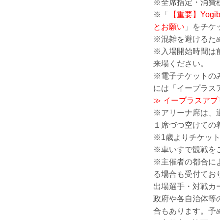
※全席指定・消費
※「
【重要】Yogi
とお願い
」をチケ
※混雑を避けるた
※入場開始時間は前
来場ください。
※電子チケットの
には「イープラス
≫ イープラスア
※アリーナ席は、
１席づつ空けての
※1歳よりチケッ
※車いすで観戦を
※主催者の都合に
る場合も受付てお
出場選手・対戦カ
政府や各自治体等
合もあります。予