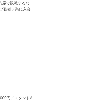
いを最良席で観戦するな
ラブ強者ノ巣に入会
。
,000円／スタンドA