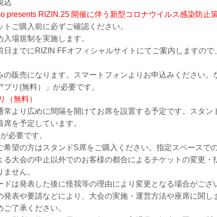
税込
bo presents RIZIN.25 開催に伴う新型コロナウイルス感染
ットご購入前に必ずご確認ください。
め入場規制を実施します。
日までにRIZIN FFオフィシャルサイトにてご案内しますの
みの販売になります。スマートフォンよりお申込みください。
アプリ(無料）」が必要です。
プリ（無料）
通常より広めに間隔を開けてお席を設置する予定です。スタン
着席を予定しています。
トが必要です。
ご希望の方はスタンドS席をご購入ください。指定スペースで
よる大会の中止以外でのお客様の都合によるチケットの変更・
りません。
ードは発表した後に怪我等の理由により変更となる場合がござ
の発表や要請などにより、大会の実施・運営方法や座席に関し
めご了承ください。