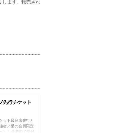
りします。転売され
ンクラブ先行チケット
大会のチケット最良席先行と
イト強者ノ巣の会員限定
タート！ 先着順で受付