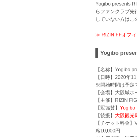
Yogibo pres
らファンクラブ先行
していない方はこ
≫ RIZIN FF
Yogibo pre
【名称】Yogibo pres
【日時】2020年1
※開始時間は予定で
【会場】大阪城ホ
【主催】RIZIN FIG
【冠協賛】
Yogibo
【後援】
大阪観光
【チケット料金】VI
席10,000円