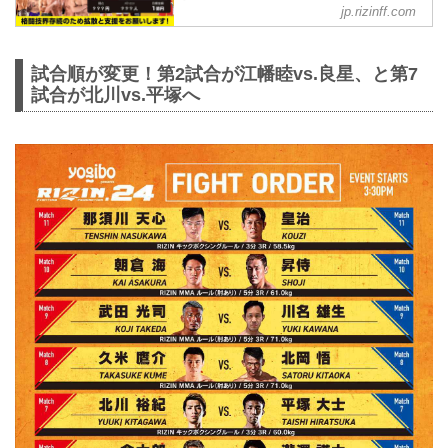
jp.rizinff.com
FEDERATION オフィシャルサイト
前回大会より実施されている「#RIZIN活
動継続クラファン」で、新たに『応援コ
試合順が変更！第2試合が江幡睦vs.良星、と第7
ード』が登場したぞ！
試合が北川vs.平塚へ
『応援コード』とは？
「#RIZIN活動継続クラファン」へ支援を
行う際に『応援コード』を入力すると、
RIZIN LIVEの売上の一部がその選手へ還
元される仕組みだ！
「#RIZIN活動継続クラファン」では、今
回もRIZIN LIVEのお得な前売りチケット
やRIZIN.24ポスターセットのリターンな
どが販売中だ！クラウドファンディング
参加の際は、是非『応援コード』を入力
して、選手を応援しよう！...