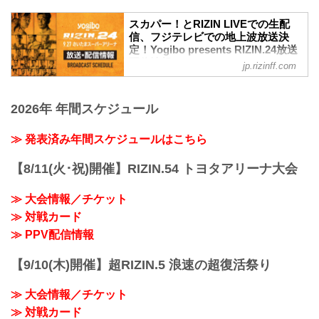
※ 開始時間は予定です。決定次第RIZIN
スカパー！とRIZIN LIVEでの生配
FFオフィシャルサイトにてご案内しま
信、フジテレビでの地上波放送決
す。
定！Yogibo presents RIZIN.24放送
※ 混雑を避けるため入場規制を実施しま
配信情報 - RIZIN FIGHTING
す。
jp.rizinff.com
FEDERATION オフィシャルサイト
※ 指定席は、開始時間の2時間前からご
入場いただけます。
9月27日（日）さいたまスーパーアリーナ
※ 自由席は整理番号で分けてご入場いた
にて開催されるYogibo presents RIZIN.24
2026年 年間スケジュール
だきます。
の配信情報／PPV情報、地上波放送情報
※ 集合時間は前日までにRIZIN FFオフィ
が決定したぞ！
≫ 発表済み年間スケジュールはこちら
シャルサイトにてご案内しますので、ご
今大会はフジテレビでの地上波放送も決
確認のうえご来場ください。
定！大会前に「FUJIYAMA FIGHT
【8/11(火･祝)開催】RIZIN.54 トヨタアリーナ大会
終了予定時間
CLUB」の放送も予定だ！（関東ローカ
21:...
ル）
≫ 大会情報／チケット
会場に来れない方はPPV配信で、そして
地上波放送でYogibo presents RIZIN.24を
≫ 対戦カード
お見逃しなく！
≫ PPV配信情報
直前番組 放送・配信情報一覧
日付 時間 放送・配信媒体 番組名
【9/10(木)開催】超RIZIN.5 浪速の超復活祭り
9月22日（祝・火） 25:40...
≫ 大会情報／チケット
≫ 対戦カード