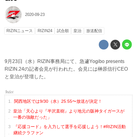
2020-09-23
RIZINニュース
RIZIN24
試合順
皇治
放送配信
9月23日（水）RIZIN事務局にて、急遽Yogibo presents
RIZIN.24の記者会見が行われた。会見には榊原信行CEO
と皇治が登壇した。
関西地区では9/30（水）25:55〜放送が決定！
皇治「天心より『半沢直樹』より地元の阪神タイガースが
一番の強敵だった」
『応援コード』を入力して選手を応援しよう！#RIZIN活動
継続クラファン