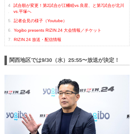
試合順が変更！第2試合が江幡睦vs.良星、と第7試合が北川
vs.平塚へ
記者会見の様子（Youtube）
Yogibo presents RIZIN.24 大会情報／チケット
RIZIN.24 放送・配信情報
関西地区では9/30（水）25:55〜放送が決定！