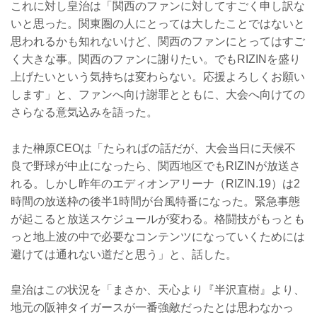
これに対し皇治は「関西のファンに対してすごく申し訳な
いと思った。関東圏の人にとっては大したことではないと
思われるかも知れないけど、関西のファンにとってはすご
く大きな事。関西のファンに謝りたい。でもRIZINを盛り
上げたいという気持ちは変わらない。応援よろしくお願い
します」と、ファンへ向け謝罪とともに、大会へ向けての
さらなる意気込みを語った。
また榊原CEOは「たらればの話だが、大会当日に天候不
良で野球が中止になったら、関西地区でもRIZINが放送さ
れる。しかし昨年のエディオンアリーナ（RIZIN.19）は2
時間の放送枠の後半1時間が台風特番になった。緊急事態
が起こると放送スケジュールが変わる。格闘技がもっとも
っと地上波の中で必要なコンテンツになっていくためには
避けては通れない道だと思う」と、話した。
皇治はこの状況を「まさか、天心より『半沢直樹』より、
地元の阪神タイガースが一番強敵だったとは思わなかっ