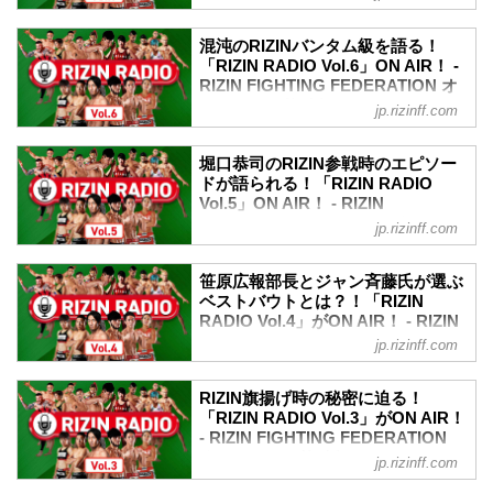
裏話など、格闘技業界に長く携わってい
フィシャルサイト
る二人だからこそ話せる、貴重なトーク
RIZIN広報事業部長 笹原圭一がお贈りす
満載のラジオ番組。
混沌のRIZINバンタム級を語る！
る、RIZINのYoutubeラジオ番組「RIZIN
「RIZIN RADIO Vol.6」ON AIR！ -
RADIO」。その時に起きている格闘技の
RIZIN FIGHTING FEDERATION オ
話題や過去の裏話など、格闘技業界に長
フィシャルサイト
jp.rizinff.com
く携わっているからこそ話せる、貴重な
RIZIN広報事業部長 笹原圭一とプロレス
トーク満載のラジオ番組。
格闘技メルマガ Dropkickチャンネルのジ
堀口恭司のRIZIN参戦時のエピソー
ャン斉藤氏がお贈りする、RIZINの
ドが語られる！「RIZIN RADIO
Youtubeラジオ番組「RIZIN RADIO」。そ
Vol.5」ON AIR！ - RIZIN
の時に起きている格闘技の話題や過去の
FIGHTING FEDERATION オフィシ
jp.rizinff.com
裏話など、格闘技業界に長く携わってい
ャルサイト
る二人だからこそ話せる、貴重なトーク
RIZIN広報事業部長 笹原圭一とプロレス
満載のラジオ番組。
笹原広報部長とジャン斉藤氏が選ぶ
格闘技メルマガ Dropkickチャンネルのジ
ベストバウトとは？！「RIZIN
ャン斉藤氏がお贈りする、RIZINの
RADIO Vol.4」がON AIR！ - RIZIN
Youtubeラジオ番組「RIZIN RADIO」。そ
FIGHTING FEDERATION オフィシ
jp.rizinff.com
の時に起きている格闘技の話題や過去の
ャルサイト
裏話など、格闘技業界に長く携わってい
RIZIN広報事業部長 笹原圭一とプロレス
る二人だからこそ話せる、貴重なトーク
RIZIN旗揚げ時の秘密に迫る！
格闘技メルマガ Dropkickチャンネルのジ
満載のラジオ番組。
「RIZIN RADIO Vol.3」がON AIR！
ャン斉藤氏がお贈りする、RIZINの
- RIZIN FIGHTING FEDERATION
YouYubeラジオ番組「RIZIN RADIO」。
オフィシャルサイト
jp.rizinff.com
その時に起きている格闘技の話題や過去
RIZIN広報事業部長 笹原圭一とプロレス