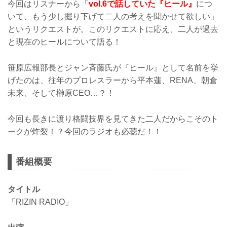
今回はリスナーから「
vol.6で話していた『ヒール』
につ
いて、もう少し掘り下げて二人の考えを聞かせて欲しい」
というリクエストが。このリクエストに応え、二人が過去
と現在のヒールについて語る！
笹原広報部長とジャン斉藤氏が『ヒール』として名前を挙
げたのは、往年のプロレスラーから平本蓮、RENA、朝倉
未来、そして榊原CEO…？！
今回も長きに渡り格闘技界を見てきた二人だからこそのト
ークが炸裂！？今回のラジオも必聴だ！！
番組概要
タイトル
「RIZIN RADIO」