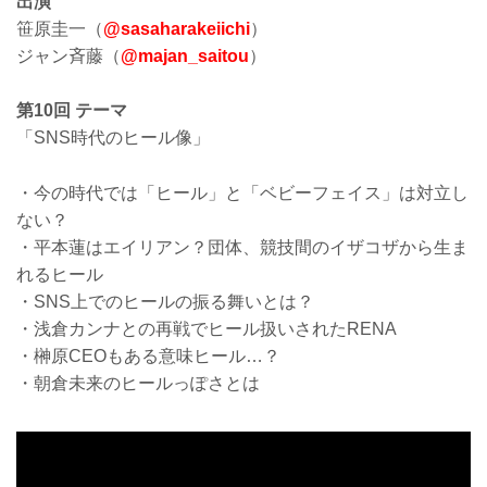
出演
笹原圭一（
@sasaharakeiichi
）
ジャン斉藤（
@majan_saitou
）
第10回 テーマ
「SNS時代のヒール像」
・今の時代では「ヒール」と「ベビーフェイス」は対立し
ない？
・平本蓮はエイリアン？団体、競技間のイザコザから生ま
れるヒール
・SNS上でのヒールの振る舞いとは？
・浅倉カンナとの再戦でヒール扱いされたRENA
・榊原CEOもある意味ヒール…？
・朝倉未来のヒールっぽさとは