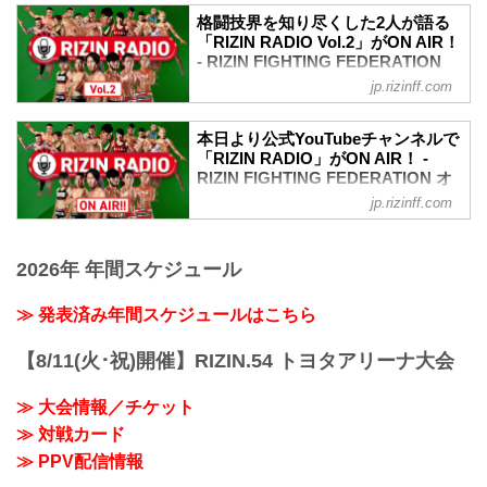
の裏話など、格闘技業界に長く携わって
格闘技メルマガ Dropkickチャンネルのジ
いる二人だからこそ話せる貴重なトーク
格闘技界を知り尽くした2人が語る
ャン斉藤氏がお贈りする、RIZINの
満載のラジオ番組だ。
「RIZIN RADIO Vol.2」がON AIR！
Youtubeラジオ番組「RIZIN RADIO」。そ
- RIZIN FIGHTING FEDERATION
の時に起きている格闘技の話題や過去の
オフィシャルサイト
jp.rizinff.com
裏話など、格闘技業界に長く携わってい
RIZIN広報事業部長 笹原圭一とプロレス
る二人だからこそ話せる、貴重なトーク
格闘技メルマガ Dropkickチャンネルのジ
満載のラジオ番組。
本日より公式YouTubeチャンネルで
ャン斉藤氏がお贈りする、RIZINの
「RIZIN RADIO」がON AIR！ -
Youtubeラジオ番組「RIZIN RADIO」。そ
RIZIN FIGHTING FEDERATION オ
の時に起きている格闘技の話題や過去の
フィシャルサイト
jp.rizinff.com
裏話など、格闘技業界に長く携わってい
RIZIN広報事業部長 笹原圭一とプロレス
る二人だからこそ話せる、貴重なトーク
格闘技メルマガ Dropkickチャンネルのジ
満載のラジオ番組。
2026年 年間スケジュール
ャン斉藤氏がお贈りする、RIZINの
Youtubeラジオ番組「RIZIN RADIO」がス
タート！
≫ 発表済み年間スケジュールはこちら
普段はあまり聞くことが出来ない格闘技
業界の裏話や、ラジオだからこそ話せる
【8/11(火･祝)開催】RIZIN.54 トヨタアリーナ大会
ギリギリのトークが聴けるかも…？！是
非、お聴き逃しなく！
≫ 大会情報／チケット
番組概要
≫ 対戦カード
タイトル
「RIZIN RADIO」
≫ PPV配信情報
その時に起きている格闘技の話題や過去