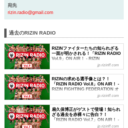
宛先
rizin.radio@gmail.com
過去のRIZIN RADIO
RIZINファイターたちの知られざる
一面が明かされる！「RIZIN RADIO
Vol.9」ON AIR！ - RIZIN
FIGHTING FEDERATION オフィシ
jp.rizinff.com
ャルサイト
RIZIN広報事業部長 笹原圭一とプロレス
RIZINの求める選手像とは？！
格闘技メルマガ Dropkickチャンネルのジ
「RIZIN RADIO Vol.8」ON AIR！ -
ャン斉藤氏がお贈りする、RIZINの
RIZIN FIGHTING FEDERATION オ
Youtubeラジオ番組「RIZIN RADIO」。そ
フィシャルサイト
jp.rizinff.com
の時に起きている格闘技の話題や過去の
RIZIN広報事業部長 笹原圭一とプロレス
裏話など、格闘技業界に長く携わってい
格闘技メルマガ Dropkickチャンネルのジ
る二人だからこそ話せる、貴重なトーク
扇久保博正がゲストで登場！知られ
ャン斉藤氏がお贈りする、RIZINの
満載のラジオ番組。
ざる過去を赤裸々に告白？！
Youtubeラジオ番組「RIZIN RADIO」。そ
「RIZIN RADIO Vol.7」ON AIR！ -
の時に起きている格闘技の話題や過去の
RIZIN FIGHTING FEDERATION オ
jp.rizinff.com